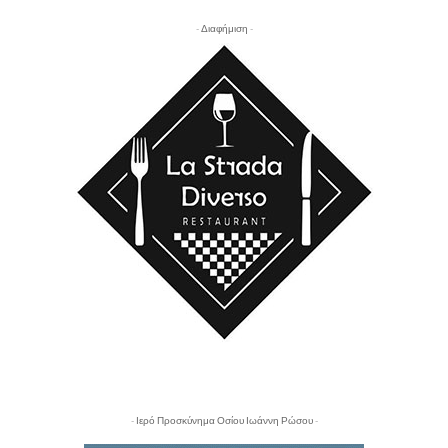
- Διαφήμιση -
- Ιερό Προσκύνημα Οσίου Ιωάννη Ρώσου -