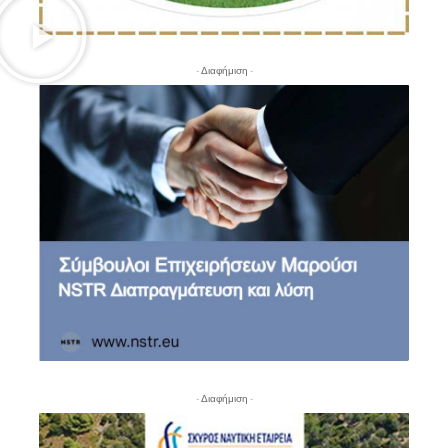
- Διαφήμιση -
- Διαφήμιση -