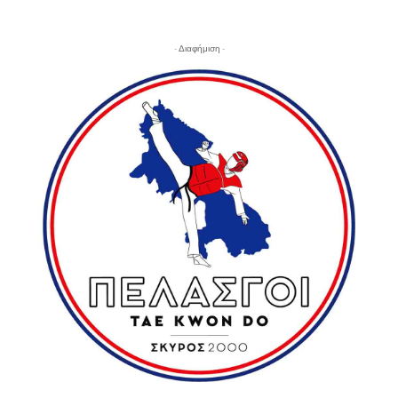
- Διαφήμιση -