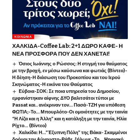
ΚΟΙΝΩΝΊΑ
ΧΑΛΚΙΔΑ-Coffee Lab: 2+1 ΔΩΡΟ ΚΑΦΕ- Η
ΝΕΑ ΠΡΟΣΦΟΡΑ ΠΟΥ ΔΕΝ ΧΑΝΕΤΑΙ!
Όσιος Ιωάννης o Ρώσσος: Η στιγμή του θαύματος
με την βροχή, εν μέσω καύσωνα και φωτιάς (Βίντεο)-
Η δέηση-Η διάσωση του Προκοπίου και του Ιερού
Σκηνώματος-Η εικόνα του Θαύματος
Εύβοια-ΣΟΚ: Σε ποια υπηρεσία του Δημοσίου,
εμφανίστηκαν αίφνης ΔΥΟ βαλιτσάτοι τύποι με
Passat και.. ανέκριναν τον… Πασά-ΤΖΗ για υπόθεση
ΦΩΤΙΑ;-Το… Μπουρλότο-Οι ομοιότητες με την ταινία
“Η Λίζα και η Άλλη” και η κατάληξη με την ταινία, Ηλία
Ρίχτο… (Βίντεο)
Χαλκίδα: Η…”Έξυπνη Πόλη” της Βάκα- Σκαμμένοι
δρόμοι τον Αύγουστο-Ράβε, ξήλωνε -Το …Ψηφιακό