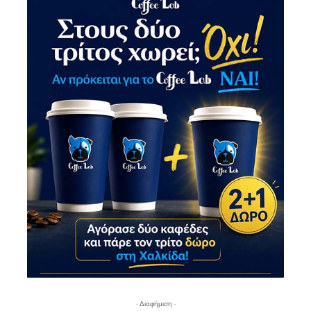
- Διαφήμιση -