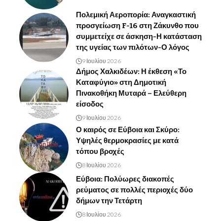
Πολεμική Αεροπορία: Αναγκαστική
προσγείωση F-16 στη Ζάκυνθο που
συμμετείχε σε άσκηση-Η κατάσταση
της υγείας των πιλότων-Ο λόγος
9 Ιουλίου 2026
Δήμος Χαλκιδέων: Η έκθεση «Το
Καταφύγιο» στη Δημοτική
Πινακοθήκη Μυταρά – Ελεύθερη
είσοδος
9 Ιουλίου 2026
Ο καιρός σε Εύβοια και Σκύρο:
Υψηλές θερμοκρασίες με κατά
τόπου βροχές
8 Ιουλίου 2026
Εύβοια: Πολύωρες διακοπές
ρεύματος σε πολλές περιοχές δύο
δήμων την Τετάρτη
8 Ιουλίου 2026