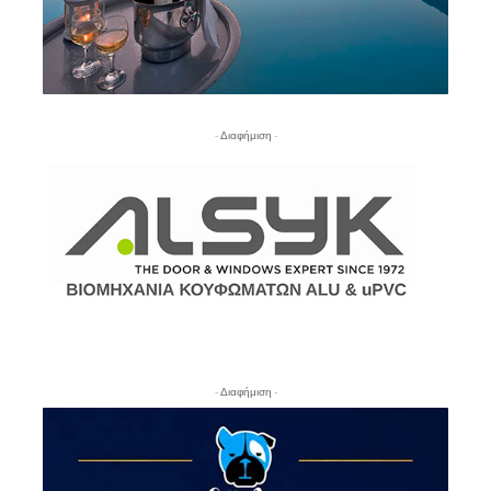
- Διαφήμιση -
- Διαφήμιση -