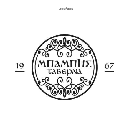
- Διαφήμιση -