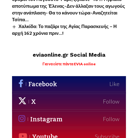
αποτύπωμα της Έλενας-Δεν άλλαξαν τους αγωγούς
στην ανάπλαση- Θα το κάνουν τώρα-Αναζητείται
Τσίπα…
Χαλκίδα: Το παζάρι της Αγίας Παρασκευής – Η
αρχή 162 χρόνια πριν…!
eviaonline.gr Social Media
Για να είστε πάντα EVIA online
Facebook
Like
X
Follow
Instagram
Follow
Youtube
Subscribe