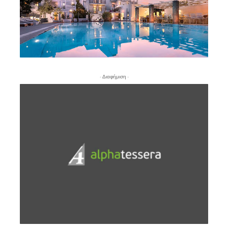
- Διαφήμιση -