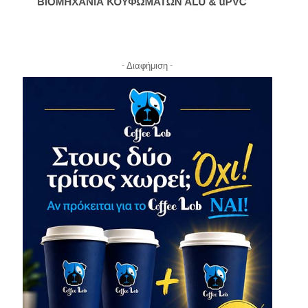
- Διαφήμιση -