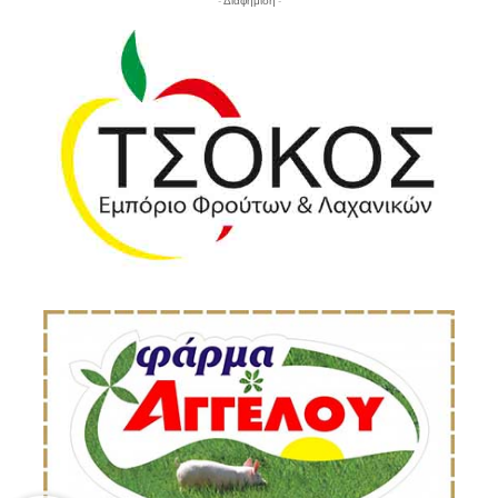
- Διαφήμιση -