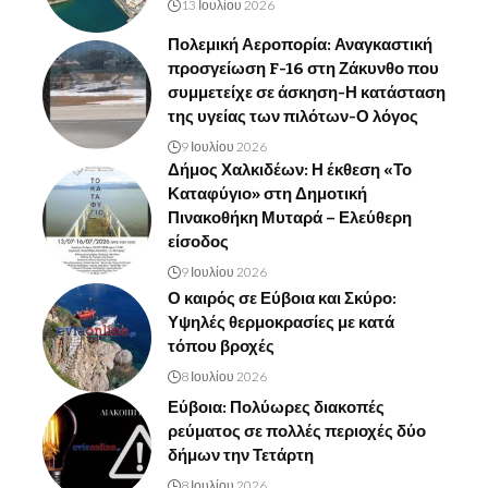
13 Ιουλίου 2026
Πολεμική Αεροπορία: Αναγκαστική
προσγείωση F-16 στη Ζάκυνθο που
συμμετείχε σε άσκηση-Η κατάσταση
της υγείας των πιλότων-Ο λόγος
9 Ιουλίου 2026
Δήμος Χαλκιδέων: Η έκθεση «Το
Καταφύγιο» στη Δημοτική
Πινακοθήκη Μυταρά – Ελεύθερη
είσοδος
9 Ιουλίου 2026
Ο καιρός σε Εύβοια και Σκύρο:
Υψηλές θερμοκρασίες με κατά
τόπου βροχές
8 Ιουλίου 2026
Εύβοια: Πολύωρες διακοπές
ρεύματος σε πολλές περιοχές δύο
δήμων την Τετάρτη
8 Ιουλίου 2026