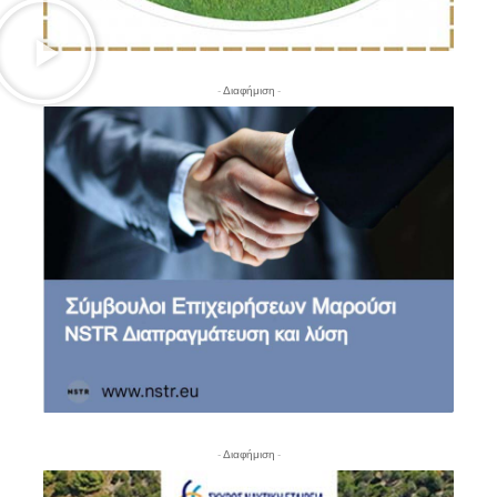
- Διαφήμιση -
- Διαφήμιση -