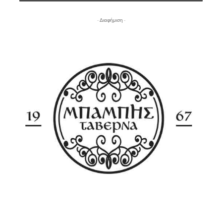
- Διαφήμιση -