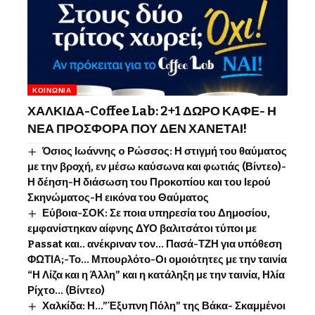
ΚΟΙΝΩΝΊΑ
ΧΑΛΚΙΔΑ-Coffee Lab: 2+1 ΔΩΡΟ ΚΑΦΕ- Η
ΝΕΑ ΠΡΟΣΦΟΡΑ ΠΟΥ ΔΕΝ ΧΑΝΕΤΑΙ!
Όσιος Ιωάννης o Ρώσσος: Η στιγμή του θαύματος
με την βροχή, εν μέσω καύσωνα και φωτιάς (Βίντεο)-
Η δέηση-Η διάσωση του Προκοπίου και του Ιερού
Σκηνώματος-Η εικόνα του Θαύματος
Εύβοια-ΣΟΚ: Σε ποια υπηρεσία του Δημοσίου,
εμφανίστηκαν αίφνης ΔΥΟ βαλιτσάτοι τύποι με
Passat και.. ανέκριναν τον… Πασά-ΤΖΗ για υπόθεση
ΦΩΤΙΑ;-Το… Μπουρλότο-Οι ομοιότητες με την ταινία
“Η Λίζα και η Άλλη” και η κατάληξη με την ταινία, Ηλία
Ρίχτο… (Βίντεο)
Χαλκίδα: Η…”Έξυπνη Πόλη” της Βάκα- Σκαμμένοι