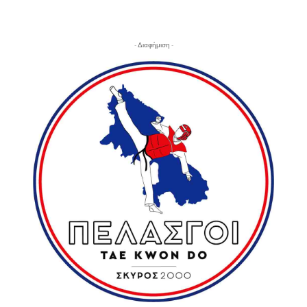
- Διαφήμιση -