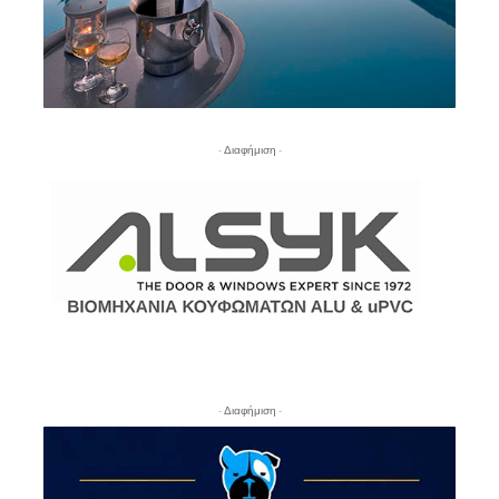
- Διαφήμιση -
- Διαφήμιση -