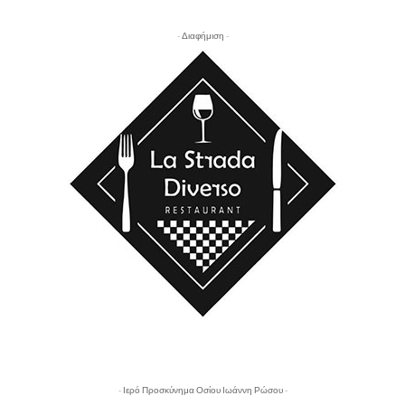
- Διαφήμιση -
- Ιερό Προσκύνημα Οσίου Ιωάννη Ρώσου -