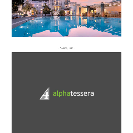
- Διαφήμιση -