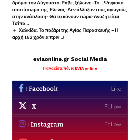
δρόμοι τον Αύγουστο-Ράβε, ξήλωνε -Το …Ψηφιακό
αποτύπωμα της Έλενας-Δεν άλλαξαν τους αγωγούς
στην ανάπλαση- Θα το κάνουν τώρα-Αναζητείται
Τσίπα…
Χαλκίδα: Το παζάρι της Αγίας Παρασκευής – Η
αρχή 162 χρόνια πριν…!
eviaonline.gr Social Media
Για να είστε πάντα EVIA online
Facebook
Like
X
Follow
Instagram
Follow