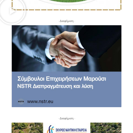
- Διαφήμιση -
- Διαφήμιση -