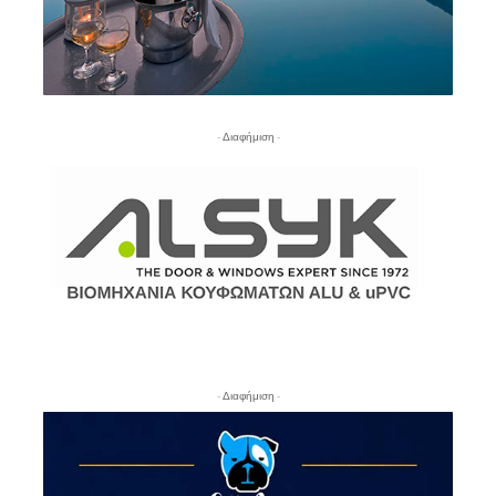
- Διαφήμιση -
- Διαφήμιση -