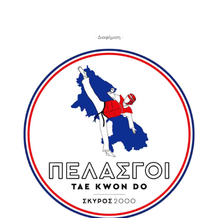
- Διαφήμιση -