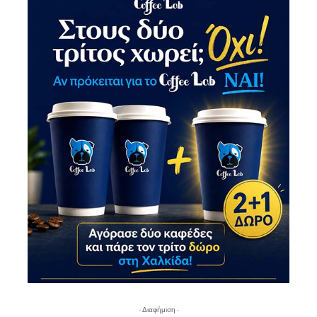
- Διαφήμιση -