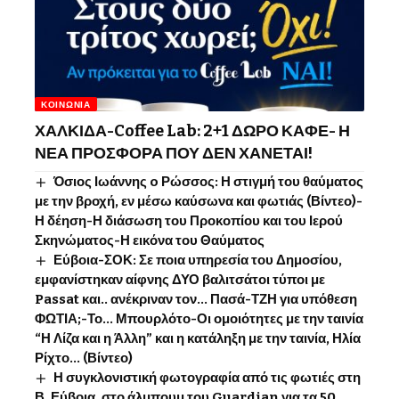
ΚΟΙΝΩΝΊΑ
ΧΑΛΚΙΔΑ-Coffee Lab: 2+1 ΔΩΡΟ ΚΑΦΕ- Η
ΝΕΑ ΠΡΟΣΦΟΡΑ ΠΟΥ ΔΕΝ ΧΑΝΕΤΑΙ!
Όσιος Ιωάννης o Ρώσσος: Η στιγμή του θαύματος
με την βροχή, εν μέσω καύσωνα και φωτιάς (Βίντεο)-
Η δέηση-Η διάσωση του Προκοπίου και του Ιερού
Σκηνώματος-Η εικόνα του Θαύματος
Εύβοια-ΣΟΚ: Σε ποια υπηρεσία του Δημοσίου,
εμφανίστηκαν αίφνης ΔΥΟ βαλιτσάτοι τύποι με
Passat και.. ανέκριναν τον… Πασά-ΤΖΗ για υπόθεση
ΦΩΤΙΑ;-Το… Μπουρλότο-Οι ομοιότητες με την ταινία
“Η Λίζα και η Άλλη” και η κατάληξη με την ταινία, Ηλία
Ρίχτο… (Βίντεο)
Η συγκλονιστική φωτογραφία από τις φωτιές στη
Β. Εύβοια, στο άλμπουμ του Guardian για τα 50