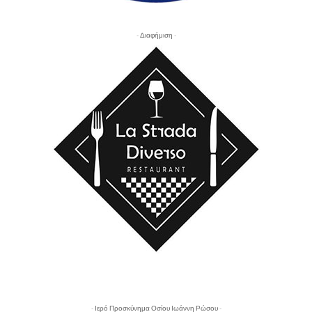
- Διαφήμιση -
- Ιερό Προσκύνημα Οσίου Ιωάννη Ρώσου -