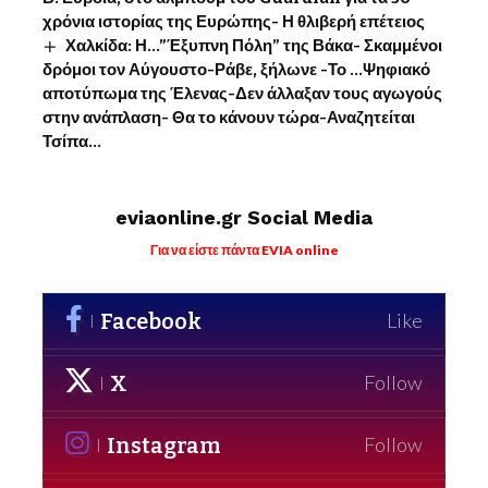
χρόνια ιστορίας της Ευρώπης- Η θλιβερή επέτειος
Χαλκίδα: Η…”Έξυπνη Πόλη” της Βάκα- Σκαμμένοι
δρόμοι τον Αύγουστο-Ράβε, ξήλωνε -Το …Ψηφιακό
αποτύπωμα της Έλενας-Δεν άλλαξαν τους αγωγούς
στην ανάπλαση- Θα το κάνουν τώρα-Αναζητείται
Τσίπα…
eviaonline.gr Social Media
Για να είστε πάντα EVIA online
Facebook
Like
X
Follow
Instagram
Follow