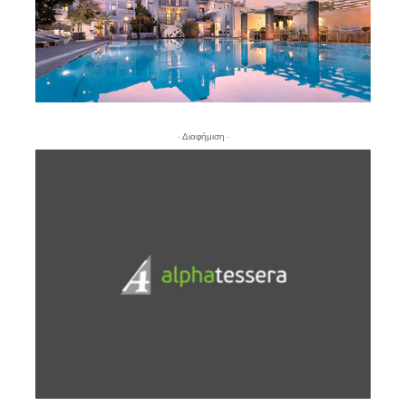
- Διαφήμιση -