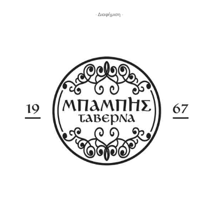
- Διαφήμιση -