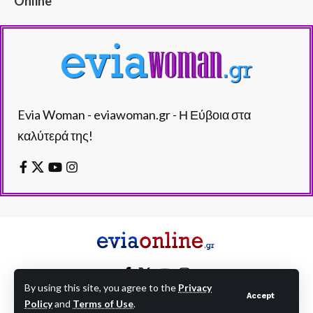
Online
Evia Woman - eviawoman.gr - Η Εύβοια στα
καλύτερά της!
By using this site, you agree to the
Privacy
Accept
Policy
and
Terms of Use
.
EVIAONLINE © eviaonline.gr - All Rights Reserved.