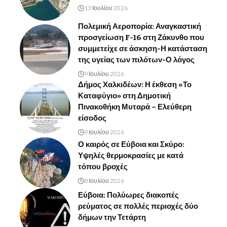
13 Ιουλίου 2026
Πολεμική Αεροπορία: Αναγκαστική
προσγείωση F-16 στη Ζάκυνθο που
συμμετείχε σε άσκηση-Η κατάσταση
της υγείας των πιλότων-Ο λόγος
9 Ιουλίου 2026
Δήμος Χαλκιδέων: Η έκθεση «Το
Καταφύγιο» στη Δημοτική
Πινακοθήκη Μυταρά – Ελεύθερη
είσοδος
9 Ιουλίου 2026
Ο καιρός σε Εύβοια και Σκύρο:
Υψηλές θερμοκρασίες με κατά
τόπου βροχές
8 Ιουλίου 2026
Εύβοια: Πολύωρες διακοπές
ρεύματος σε πολλές περιοχές δύο
δήμων την Τετάρτη