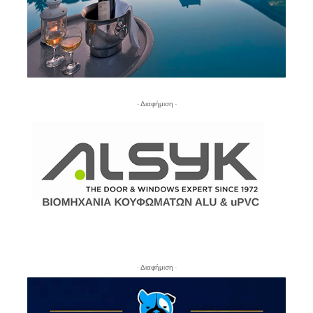
- Διαφήμιση -
- Διαφήμιση -