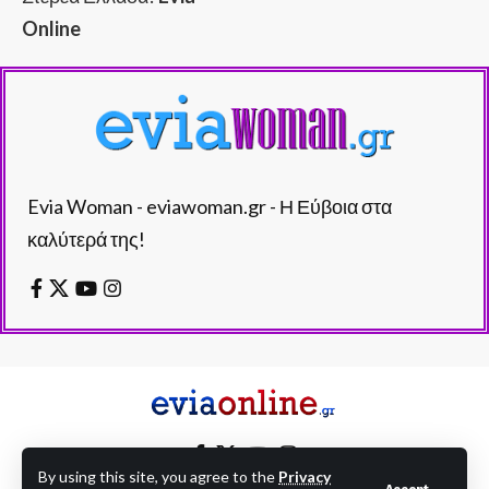
Online
Evia Woman - eviawoman.gr - Η Εύβοια στα
καλύτερά της!
By using this site, you agree to the
Privacy