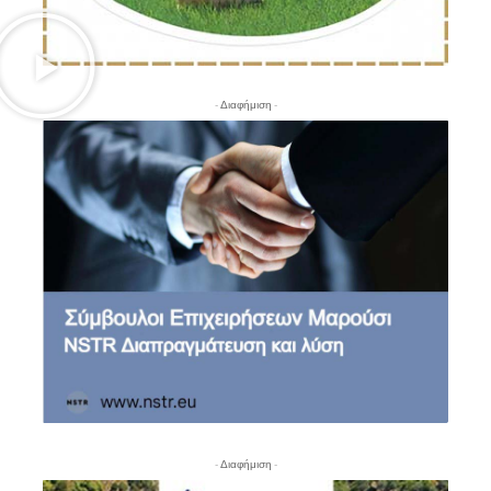
- Διαφήμιση -
- Διαφήμιση -