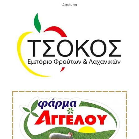
- Διαφήμιση -