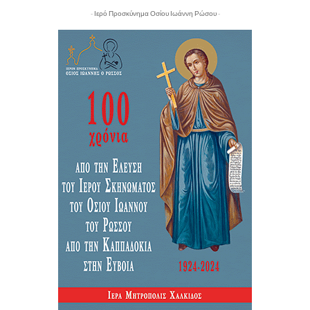
- Ιερό Προσκύνημα Οσίου Ιωάννη Ρώσου -