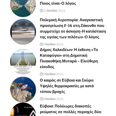
Ποιος είναι-Ο λόγος
13 Ιουλίου 2026
Πολεμική Αεροπορία: Αναγκαστική
προσγείωση F-16 στη Ζάκυνθο που
συμμετείχε σε άσκηση-Η κατάσταση
της υγείας των πιλότων-Ο λόγος
9 Ιουλίου 2026
Δήμος Χαλκιδέων: Η έκθεση «Το
Καταφύγιο» στη Δημοτική
Πινακοθήκη Μυταρά – Ελεύθερη
είσοδος
9 Ιουλίου 2026
Ο καιρός σε Εύβοια και Σκύρο:
Υψηλές θερμοκρασίες με κατά
τόπου βροχές
8 Ιουλίου 2026
Εύβοια: Πολύωρες διακοπές
ρεύματος σε πολλές περιοχές δύο