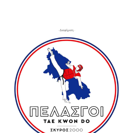
- Διαφήμιση -