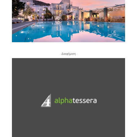
- Διαφήμιση -