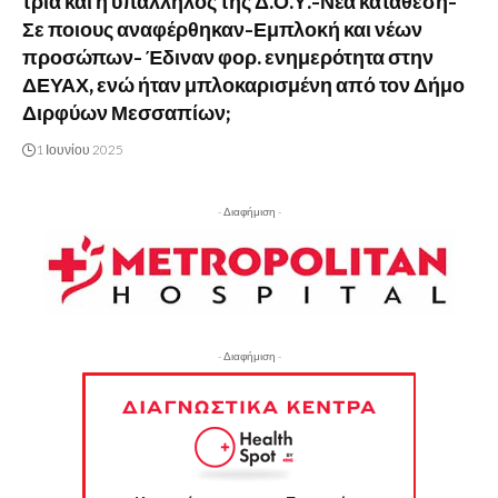
τρια και η υπάλληλος της Δ.Ο.Υ.-Νέα κατάθεση-
Σε ποιους αναφέρθηκαν-Εμπλοκή και νέων
προσώπων- Έδιναν φορ. ενημερότητα στην
ΔΕΥΑΧ, ενώ ήταν μπλοκαρισμένη από τον Δήμο
Διρφύων Μεσσαπίων;
1 Ιουνίου 2025
- Διαφήμιση -
- Διαφήμιση -