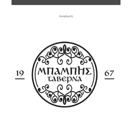
- Διαφήμιση -