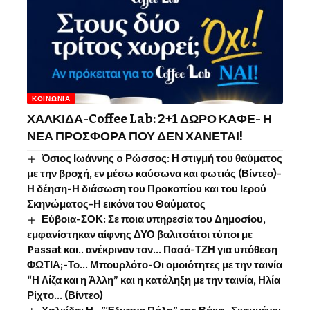
ΚΟΙΝΩΝΊΑ
ΧΑΛΚΙΔΑ-Coffee Lab: 2+1 ΔΩΡΟ ΚΑΦΕ- Η
ΝΕΑ ΠΡΟΣΦΟΡΑ ΠΟΥ ΔΕΝ ΧΑΝΕΤΑΙ!
Όσιος Ιωάννης o Ρώσσος: Η στιγμή του θαύματος
με την βροχή, εν μέσω καύσωνα και φωτιάς (Βίντεο)-
Η δέηση-Η διάσωση του Προκοπίου και του Ιερού
Σκηνώματος-Η εικόνα του Θαύματος
Εύβοια-ΣΟΚ: Σε ποια υπηρεσία του Δημοσίου,
εμφανίστηκαν αίφνης ΔΥΟ βαλιτσάτοι τύποι με
Passat και.. ανέκριναν τον… Πασά-ΤΖΗ για υπόθεση
ΦΩΤΙΑ;-Το… Μπουρλότο-Οι ομοιότητες με την ταινία
“Η Λίζα και η Άλλη” και η κατάληξη με την ταινία, Ηλία
Ρίχτο… (Βίντεο)