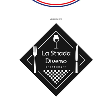
- Διαφήμιση -