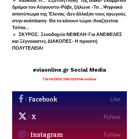
Χαλκίδα: Η…”Έξυπνη Πόλη” της Βάκα- Σκαμμένοι
δρόμοι τον Αύγουστο-Ράβε, ξήλωνε -Το …Ψηφιακό
αποτύπωμα της Έλενας-Δεν άλλαξαν τους αγωγούς
στην ανάπλαση- Θα το κάνουν τώρα-Αναζητείται
Τσίπα…
ΣΚΥΡΟΣ: Ξενοδοχείο ΝΕΦΕΛΗ-Για ΑΝΕΦΕΛΕΣ
και Ξέγνοιαστες ΔΙΑΚΟΠΕΣ- Η προσιτή
ΠΟΛΥΤΕΛΕΙΑ!
eviaonline.gr Social Media
Για να είστε πάντα EVIA online
Facebook
Like
X
Follow
Instagram
Follow