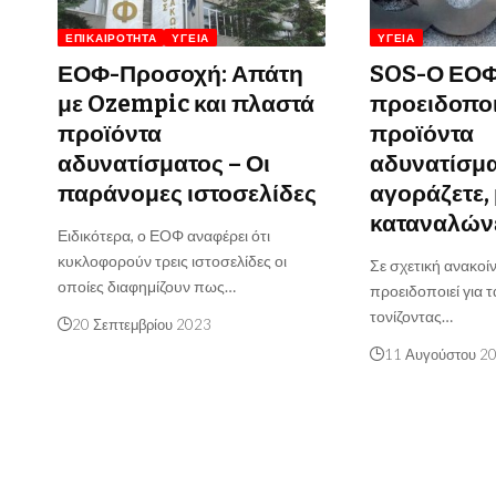
ΕΠΙΚΑΙΡΌΤΗΤΑ
ΥΓΕΊΑ
ΥΓΕΊΑ
ΕΟΦ-Προσοχή: Απάτη
SOS-Ο ΕΟ
με Ozempic και πλαστά
προειδοποιε
προϊόντα
προϊόντα
αδυνατίσματος – Οι
αδυνατίσμα
παράνομες ιστοσελίδες
αγοράζετε, 
καταναλών
Ειδικότερα, ο ΕΟΦ αναφέρει ότι
κυκλοφορούν τρεις ιστοσελίδες οι
Σε σχετική ανακο
οποίες διαφημίζουν πως…
προειδοποιεί για 
τονίζοντας…
20 Σεπτεμβρίου 2023
11 Αυγούστου 2