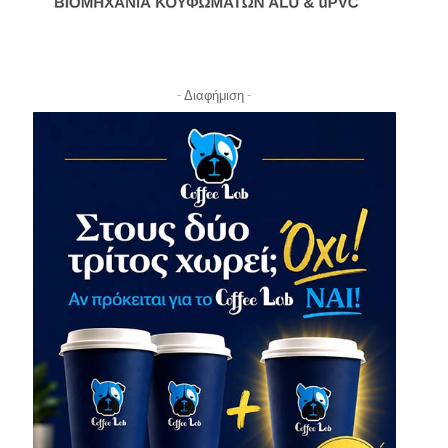
- Διαφήμιση -