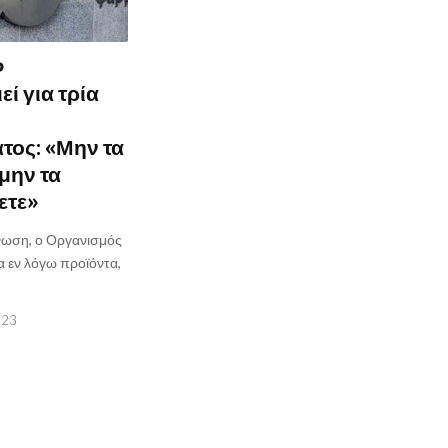
Φ
ί για τρία
τος: «Μην τα
μην τα
ετε»
ίνωση, ο Οργανισμός
τα εν λόγω προϊόντα,
023