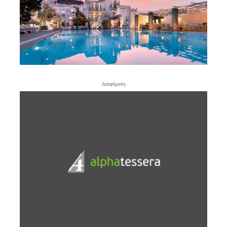
- Διαφήμιση -