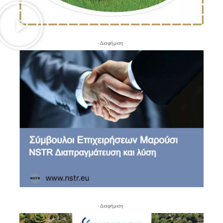
- Διαφήμιση -
- Διαφήμιση -