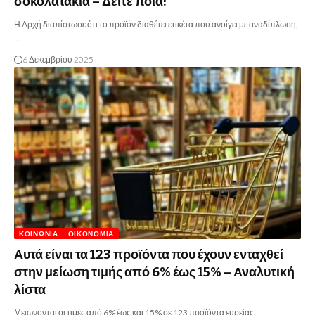
σοκολατάκια – Δείτε ποια!
Η Αρχή διαπίστωσε ότι το προϊόν διαθέτει ετικέτα που ανοίγει με αναδίπλωση,
…
6 Δεκεμβρίου 2025
ΚΟΙΝΩΝΊΑ
ΟΙΚΟΝΟΜΊΑ
Αυτά είναι τα 123 προϊόντα που έχουν ενταχθεί
στην μείωση τιμής από 6% έως 15% – Αναλυτική
λίστα
Μειώνονται οι τιμές από 6% έως και 15% σε 123 προϊόντα ευρείας…