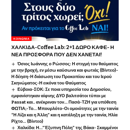
ΚΟΙΝΩΝΊΑ
ΧΑΛΚΙΔΑ-Coffee Lab: 2+1 ΔΩΡΟ ΚΑΦΕ- Η
ΝΕΑ ΠΡΟΣΦΟΡΑ ΠΟΥ ΔΕΝ ΧΑΝΕΤΑΙ!
Όσιος Ιωάννης o Ρώσσος: Η στιγμή του θαύματος
με την βροχή, εν μέσω καύσωνα και φωτιάς (Βίντεο)-
Η δέηση-Η διάσωση του Προκοπίου και του Ιερού
Σκηνώματος-Η εικόνα του Θαύματος
Εύβοια-ΣΟΚ: Σε ποια υπηρεσία του Δημοσίου,
εμφανίστηκαν αίφνης ΔΥΟ βαλιτσάτοι τύποι με
Passat και.. ανέκριναν τον… Πασά-ΤΖΗ για υπόθεση
ΦΩΤΙΑ;-Το… Μπουρλότο-Οι ομοιότητες με την ταινία
“Η Λίζα και η Άλλη” και η κατάληξη με την ταινία, Ηλία
Ρίχτο… (Βίντεο)
Χαλκίδα: Η…”Έξυπνη Πόλη” της Βάκα- Σκαμμένοι