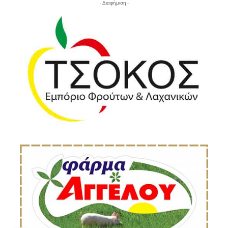
- Διαφήμιση -