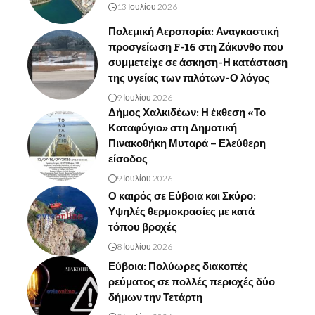
13 Ιουλίου 2026
Πολεμική Αεροπορία: Αναγκαστική
προσγείωση F-16 στη Ζάκυνθο που
συμμετείχε σε άσκηση-Η κατάσταση
της υγείας των πιλότων-Ο λόγος
9 Ιουλίου 2026
Δήμος Χαλκιδέων: Η έκθεση «Το
Καταφύγιο» στη Δημοτική
Πινακοθήκη Μυταρά – Ελεύθερη
είσοδος
9 Ιουλίου 2026
Ο καιρός σε Εύβοια και Σκύρο:
Υψηλές θερμοκρασίες με κατά
τόπου βροχές
8 Ιουλίου 2026
Εύβοια: Πολύωρες διακοπές
ρεύματος σε πολλές περιοχές δύο
δήμων την Τετάρτη