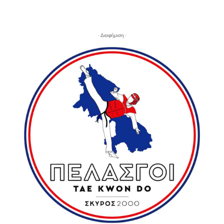
- Διαφήμιση -