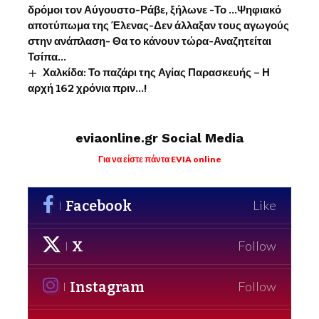
δρόμοι τον Αύγουστο-Ράβε, ξήλωνε -Το …Ψηφιακό
αποτύπωμα της Έλενας-Δεν άλλαξαν τους αγωγούς
στην ανάπλαση- Θα το κάνουν τώρα-Αναζητείται
Τσίπα…
Χαλκίδα: Το παζάρι της Αγίας Παρασκευής – Η
αρχή 162 χρόνια πριν…!
eviaonline.gr Social Media
Για να είστε πάντα EVIA online
Facebook
Like
X
Follow
Instagram
Follow