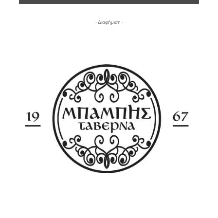
- Διαφήμιση -