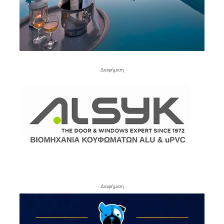
- Διαφήμιση -
- Διαφήμιση -