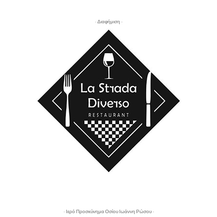
- Διαφήμιση -
- Ιερό Προσκύνημα Οσίου Ιωάννη Ρώσου -