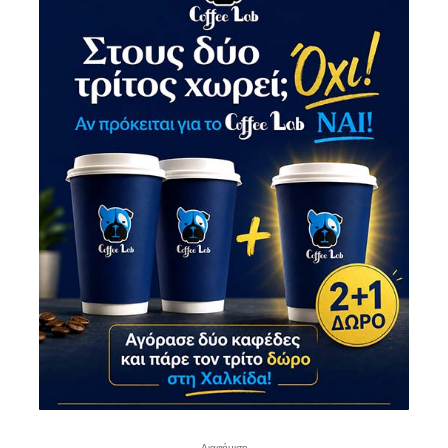
- Διαφήμιση -