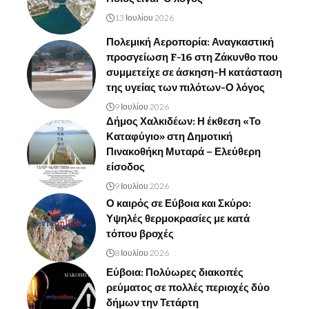
13 Ιουλίου 2026
Πολεμική Αεροπορία: Αναγκαστική
προσγείωση F-16 στη Ζάκυνθο που
συμμετείχε σε άσκηση-Η κατάσταση
της υγείας των πιλότων-Ο λόγος
9 Ιουλίου 2026
Δήμος Χαλκιδέων: Η έκθεση «Το
Καταφύγιο» στη Δημοτική
Πινακοθήκη Μυταρά – Ελεύθερη
είσοδος
9 Ιουλίου 2026
Ο καιρός σε Εύβοια και Σκύρο:
Υψηλές θερμοκρασίες με κατά
τόπου βροχές
8 Ιουλίου 2026
Εύβοια: Πολύωρες διακοπές
ρεύματος σε πολλές περιοχές δύο
δήμων την Τετάρτη