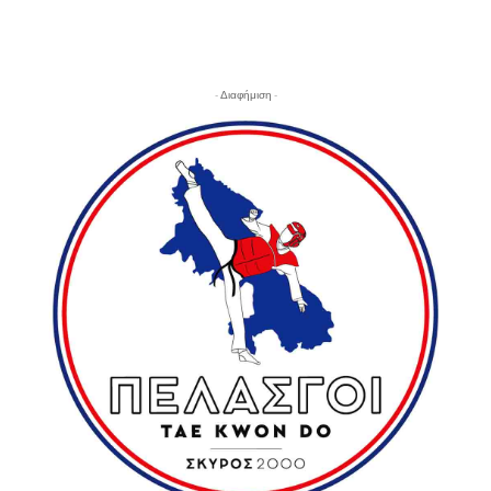
- Διαφήμιση -