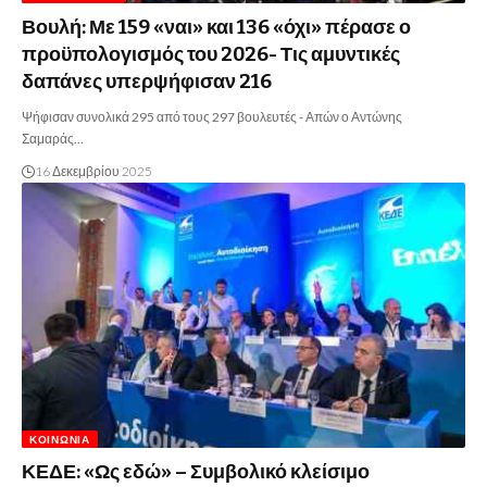
Βουλή: Με 159 «ναι» και 136 «όχι» πέρασε ο
προϋπολογισμός του 2026- Τις αμυντικές
δαπάνες υπερψήφισαν 216
Ψήφισαν συνολικά 295 από τους 297 βουλευτές - Απών ο Αντώνης
Σαμαράς…
16 Δεκεμβρίου 2025
ΚΟΙΝΩΝΊΑ
ΚΕΔΕ: «Ως εδώ» – Συμβολικό κλείσιμο