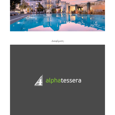
- Διαφήμιση -