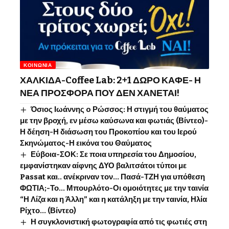
ΚΟΙΝΩΝΊΑ
ΧΑΛΚΙΔΑ-Coffee Lab: 2+1 ΔΩΡΟ ΚΑΦΕ- Η
ΝΕΑ ΠΡΟΣΦΟΡΑ ΠΟΥ ΔΕΝ ΧΑΝΕΤΑΙ!
Όσιος Ιωάννης o Ρώσσος: Η στιγμή του θαύματος
με την βροχή, εν μέσω καύσωνα και φωτιάς (Βίντεο)-
Η δέηση-Η διάσωση του Προκοπίου και του Ιερού
Σκηνώματος-Η εικόνα του Θαύματος
Εύβοια-ΣΟΚ: Σε ποια υπηρεσία του Δημοσίου,
εμφανίστηκαν αίφνης ΔΥΟ βαλιτσάτοι τύποι με
Passat και.. ανέκριναν τον… Πασά-ΤΖΗ για υπόθεση
ΦΩΤΙΑ;-Το… Μπουρλότο-Οι ομοιότητες με την ταινία
“Η Λίζα και η Άλλη” και η κατάληξη με την ταινία, Ηλία
Ρίχτο… (Βίντεο)
Η συγκλονιστική φωτογραφία από τις φωτιές στη