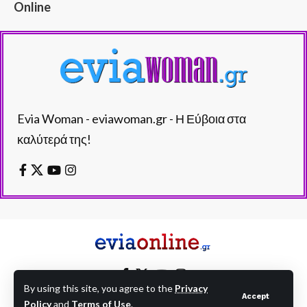
Online
Evia Woman - eviawoman.gr - Η Εύβοια στα
καλύτερά της!
By using this site, you agree to the
Privacy
Accept
Policy
and
Terms of Use
.