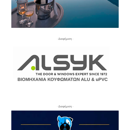
- Διαφήμιση -
- Διαφήμιση -