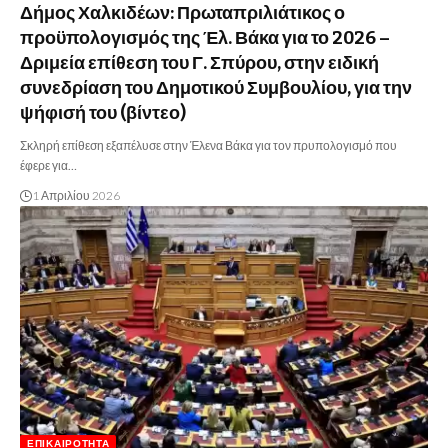
Δήμος Χαλκιδέων: Πρωταπριλιάτικος ο
προϋπολογισμός της Έλ. Βάκα για το 2026 –
Δριμεία επίθεση του Γ. Σπύρου, στην ειδική
συνεδρίαση του Δημοτικού Συμβουλίου, για την
ψήφισή του (βίντεο)
Σκληρή επίθεση εξαπέλυσε στην Έλενα Βάκα για τον πρυπολογισμό που
έφερε για…
1 Απριλίου 2026
ΕΠΙΚΑΙΡΌΤΗΤΑ