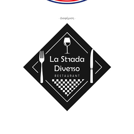
- Διαφήμιση -