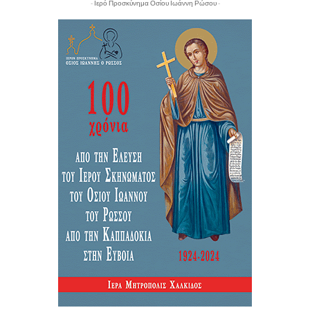
- Ιερό Προσκύνημα Οσίου Ιωάννη Ρώσου -