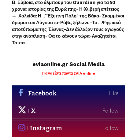
Β. Εύβοια, στο άλμπουμ του Guardian για τα 50
χρόνια ιστορίας της Ευρώπης- Η θλιβερή επέτειος
Χαλκίδα: Η…”Έξυπνη Πόλη” της Βάκα- Σκαμμένοι
δρόμοι τον Αύγουστο-Ράβε, ξήλωνε -Το …Ψηφιακό
αποτύπωμα της Έλενας-Δεν άλλαξαν τους αγωγούς
στην ανάπλαση- Θα το κάνουν τώρα-Αναζητείται
Τσίπα…
eviaonline.gr Social Media
Για να είστε πάντα EVIA online
Facebook
Like
X
Follow
Instagram
Follow