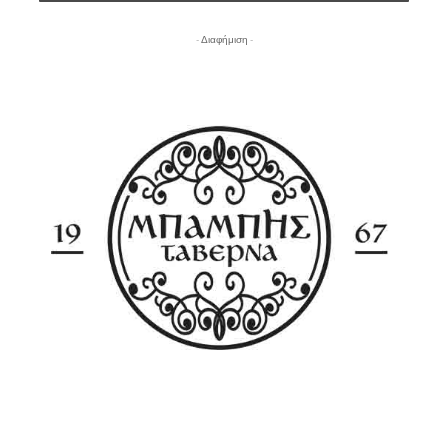
- Διαφήμιση -