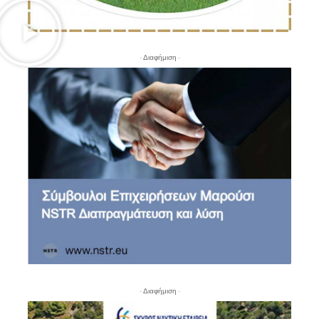
- Διαφήμιση -
- Διαφήμιση -