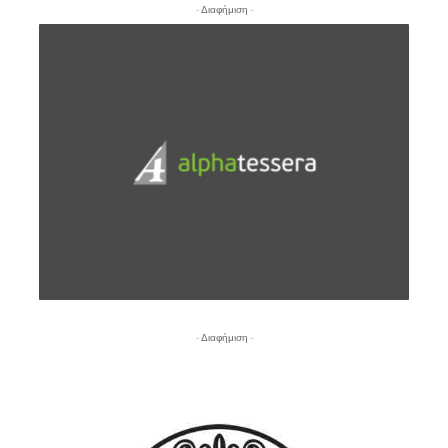
- Διαφήμιση -
- Διαφήμιση -