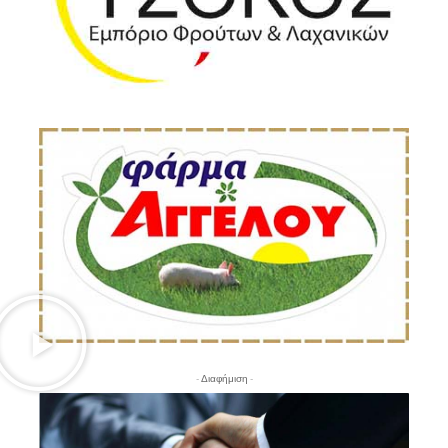
- Διαφήμιση -