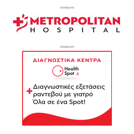
- Διαφήμιση -
- Διαφήμιση -