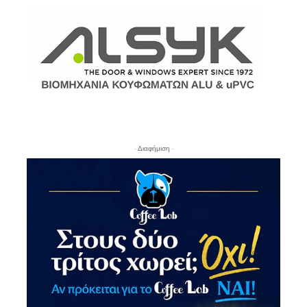
- Διαφήμιση -