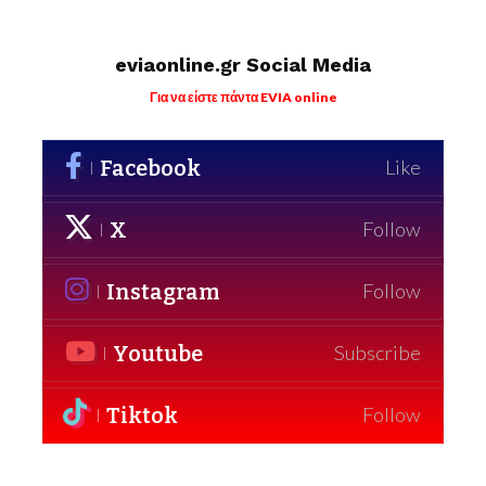
eviaonline.gr Social Media
Για να είστε πάντα EVIA online
Facebook
Like
X
Follow
Instagram
Follow
Youtube
Subscribe
Tiktok
Follow