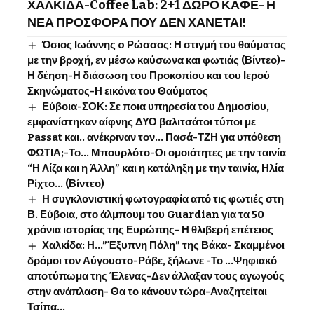
ΧΑΛΚΙΔΑ-Coffee Lab: 2+1 ΔΩΡΟ ΚΑΦΕ- Η
ΝΕΑ ΠΡΟΣΦΟΡΑ ΠΟΥ ΔΕΝ ΧΑΝΕΤΑΙ!
Όσιος Ιωάννης o Ρώσσος: Η στιγμή του θαύματος
με την βροχή, εν μέσω καύσωνα και φωτιάς (Βίντεο)-
Η δέηση-Η διάσωση του Προκοπίου και του Ιερού
Σκηνώματος-Η εικόνα του Θαύματος
Εύβοια-ΣΟΚ: Σε ποια υπηρεσία του Δημοσίου,
εμφανίστηκαν αίφνης ΔΥΟ βαλιτσάτοι τύποι με
Passat και.. ανέκριναν τον… Πασά-ΤΖΗ για υπόθεση
ΦΩΤΙΑ;-Το… Μπουρλότο-Οι ομοιότητες με την ταινία
“Η Λίζα και η Άλλη” και η κατάληξη με την ταινία, Ηλία
Ρίχτο… (Βίντεο)
Η συγκλονιστική φωτογραφία από τις φωτιές στη
Β. Εύβοια, στο άλμπουμ του Guardian για τα 50
χρόνια ιστορίας της Ευρώπης- Η θλιβερή επέτειος
Χαλκίδα: Η…”Έξυπνη Πόλη” της Βάκα- Σκαμμένοι
δρόμοι τον Αύγουστο-Ράβε, ξήλωνε -Το …Ψηφιακό
αποτύπωμα της Έλενας-Δεν άλλαξαν τους αγωγούς
στην ανάπλαση- Θα το κάνουν τώρα-Αναζητείται
Τσίπα…