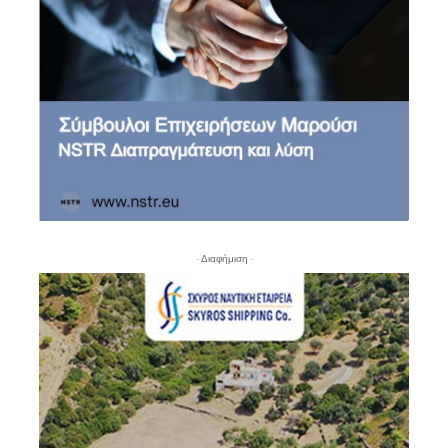
- Διαφήμιση -