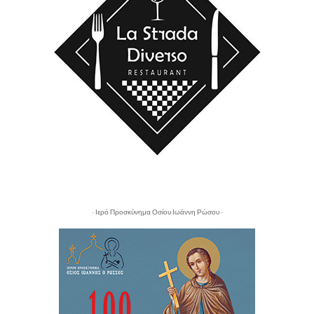
- Ιερό Προσκύνημα Οσίου Ιωάννη Ρώσου -