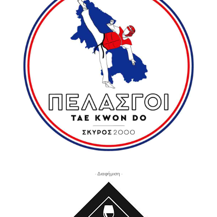
- Διαφήμιση -