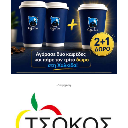
- Διαφήμιση -