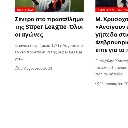
ΑΘΛΗΤΙΚΆ
ΑΘΛΗΤΙΚΆ
ΑΣΤΥ
Σέντρα στο πρωτάθλημα
Μ. Χρυσοχο
της Super League-Όλοι
«Ανοίγουν 
οι αγώνες
γήπεδα στι
Φεβρουαρίο
Ξεκινάει το τριήμερο 17-19 Αυγούστου
είπε για τ
το νέο πρωτάθλημα της Super League
για…
Ο Μιχάλης Χρυσοχ
συνέντευξη ανακοί
17 Αυγούστου 2024
πάλι τα γήπεδα…
23 Ιανουαρίου 2