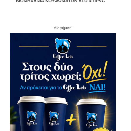
- Διαφήμιση -