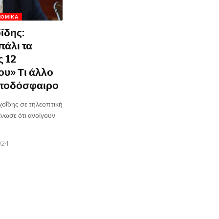
ΝΟΜΙΚΆ
ΐδης:
πάλι τα
ς 12
υ» Τι άλλο
ο ποδόσφαιρο
οΐδης σε τηλεοπτική
νωσε ότι ανοίγουν
024