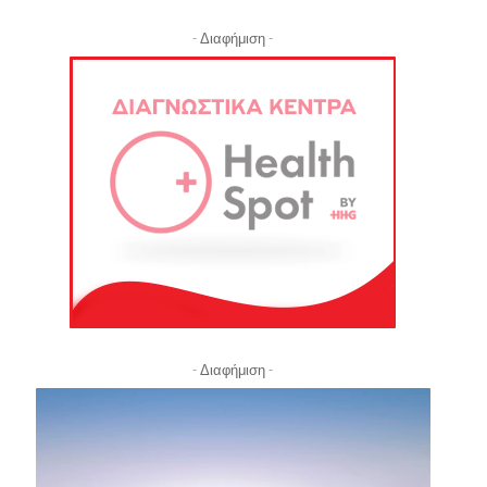
- Διαφήμιση -
- Διαφήμιση -