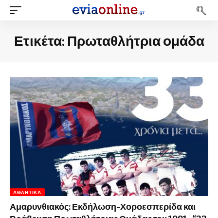
Ετικέτα:
Πρωταθλήτρια ομάδα
ΑΘΛΗΤΙΚΆ
Αμαρυνθιακός: Εκδήλωση-Χοροεσπερίδα και