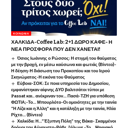
ΚΟΙΝΩΝΊΑ
ΧΑΛΚΙΔΑ-Coffee Lab: 2+1 ΔΩΡΟ ΚΑΦΕ- Η
ΝΕΑ ΠΡΟΣΦΟΡΑ ΠΟΥ ΔΕΝ ΧΑΝΕΤΑΙ!
Όσιος Ιωάννης o Ρώσσος: Η στιγμή του θαύματος
με την βροχή, εν μέσω καύσωνα και φωτιάς (Βίντεο)-
Η δέηση-Η διάσωση του Προκοπίου και του Ιερού
Σκηνώματος-Η εικόνα του Θαύματος
Εύβοια-ΣΟΚ: Σε ποια υπηρεσία του Δημοσίου,
εμφανίστηκαν αίφνης ΔΥΟ βαλιτσάτοι τύποι με
Passat και.. ανέκριναν τον… Πασά-ΤΖΗ για υπόθεση
ΦΩΤΙΑ;-Το… Μπουρλότο-Οι ομοιότητες με την ταινία
“Η Λίζα και η Άλλη” και η κατάληξη με την ταινία, Ηλία
Ρίχτο… (Βίντεο)
Χαλκίδα: Η…”Έξυπνη Πόλη” της Βάκα- Σκαμμένοι
δρόμοι τον Αύγουστο-Ράβε, ξήλωνε -Το …Ψηφιακό