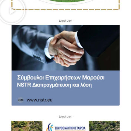
- Διαφήμιση -
- Διαφήμιση -