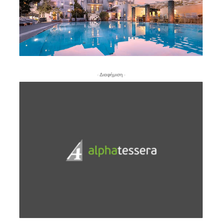
- Διαφήμιση -