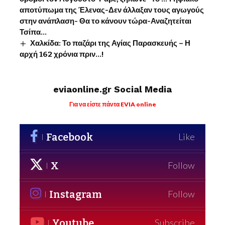
αποτύπωμα της Έλενας-Δεν άλλαξαν τους αγωγούς
στην ανάπλαση- Θα το κάνουν τώρα-Αναζητείται
Τσίπα…
Χαλκίδα: Το παζάρι της Αγίας Παρασκευής – Η
αρχή 162 χρόνια πριν…!
eviaonline.gr Social Media
Για να είστε πάντα EVIA online
Facebook
Like
X
Follow
Instagram
Follow
Youtube
Subscribe