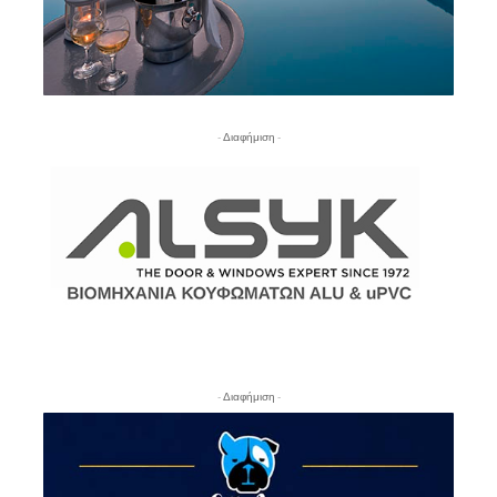
- Διαφήμιση -
- Διαφήμιση -