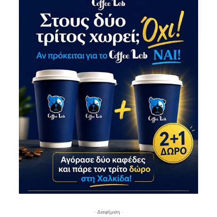
- Διαφήμιση -