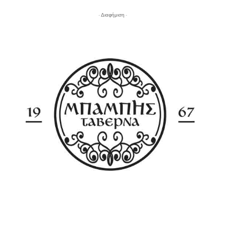
- Διαφήμιση -