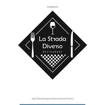
- Διαφήμιση -
- Ιερό Προσκύνημα Οσίου Ιωάννη Ρώσου -