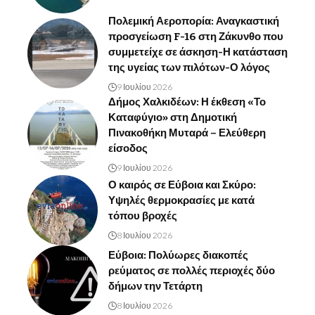
Πολεμική Αεροπορία: Αναγκαστική
προσγείωση F-16 στη Ζάκυνθο που
συμμετείχε σε άσκηση-Η κατάσταση
της υγείας των πιλότων-Ο λόγος
9 Ιουλίου 2026
Δήμος Χαλκιδέων: Η έκθεση «Το
Καταφύγιο» στη Δημοτική
Πινακοθήκη Μυταρά – Ελεύθερη
είσοδος
9 Ιουλίου 2026
Ο καιρός σε Εύβοια και Σκύρο:
Υψηλές θερμοκρασίες με κατά
τόπου βροχές
8 Ιουλίου 2026
Εύβοια: Πολύωρες διακοπές
ρεύματος σε πολλές περιοχές δύο
δήμων την Τετάρτη
8 Ιουλίου 2026