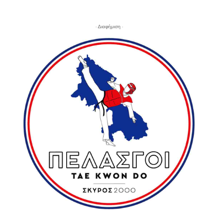
- Διαφήμιση -