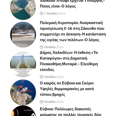
Χαλκίδα: Απόψε έρχεται Υπουργός-
Ποιος είναι-Ο λόγος
13 Ιουλίου 2026
Πολεμική Αεροπορία: Αναγκαστική
προσγείωση F-16 στη Ζάκυνθο που
συμμετείχε σε άσκηση-Η κατάσταση
της υγείας των πιλότων-Ο λόγος
9 Ιουλίου 2026
Δήμος Χαλκιδέων: Η έκθεση «Το
Καταφύγιο» στη Δημοτική
Πινακοθήκη Μυταρά – Ελεύθερη
είσοδος
9 Ιουλίου 2026
Ο καιρός σε Εύβοια και Σκύρο:
Υψηλές θερμοκρασίες με κατά
τόπου βροχές
8 Ιουλίου 2026
Εύβοια: Πολύωρες διακοπές
ρεύματος σε πολλές περιοχές δύο