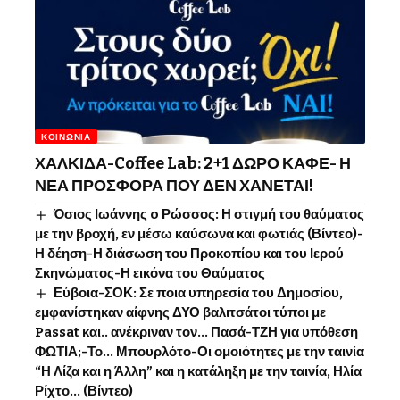
ΚΟΙΝΩΝΊΑ
ΧΑΛΚΙΔΑ-Coffee Lab: 2+1 ΔΩΡΟ ΚΑΦΕ- Η
ΝΕΑ ΠΡΟΣΦΟΡΑ ΠΟΥ ΔΕΝ ΧΑΝΕΤΑΙ!
Όσιος Ιωάννης o Ρώσσος: Η στιγμή του θαύματος
με την βροχή, εν μέσω καύσωνα και φωτιάς (Βίντεο)-
Η δέηση-Η διάσωση του Προκοπίου και του Ιερού
Σκηνώματος-Η εικόνα του Θαύματος
Εύβοια-ΣΟΚ: Σε ποια υπηρεσία του Δημοσίου,
εμφανίστηκαν αίφνης ΔΥΟ βαλιτσάτοι τύποι με
Passat και.. ανέκριναν τον… Πασά-ΤΖΗ για υπόθεση
ΦΩΤΙΑ;-Το… Μπουρλότο-Οι ομοιότητες με την ταινία
“Η Λίζα και η Άλλη” και η κατάληξη με την ταινία, Ηλία
Ρίχτο… (Βίντεο)