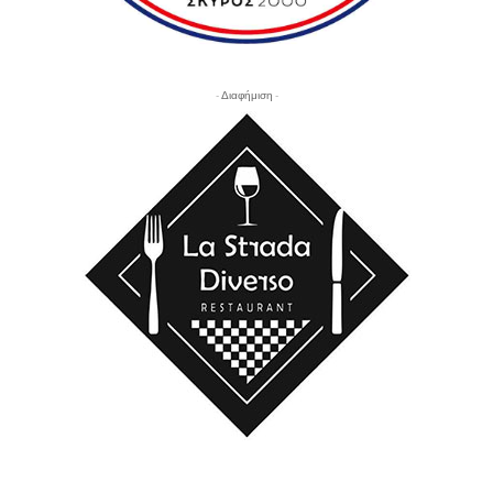
- Διαφήμιση -