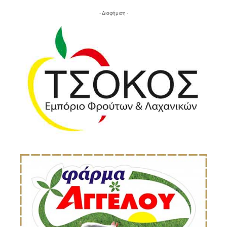
- Διαφήμιση -