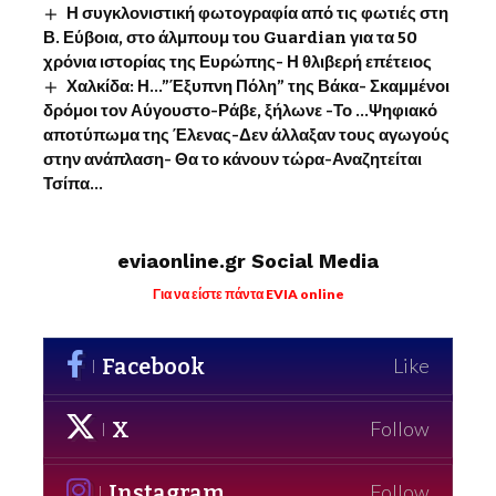
Η συγκλονιστική φωτογραφία από τις φωτιές στη
Β. Εύβοια, στο άλμπουμ του Guardian για τα 50
χρόνια ιστορίας της Ευρώπης- Η θλιβερή επέτειος
Χαλκίδα: Η…”Έξυπνη Πόλη” της Βάκα- Σκαμμένοι
δρόμοι τον Αύγουστο-Ράβε, ξήλωνε -Το …Ψηφιακό
αποτύπωμα της Έλενας-Δεν άλλαξαν τους αγωγούς
στην ανάπλαση- Θα το κάνουν τώρα-Αναζητείται
Τσίπα…
eviaonline.gr Social Media
Για να είστε πάντα EVIA online
Facebook
Like
X
Follow
Instagram
Follow