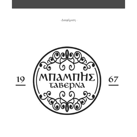
- Διαφήμιση -