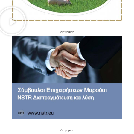
- Διαφήμιση -
- Διαφήμιση -