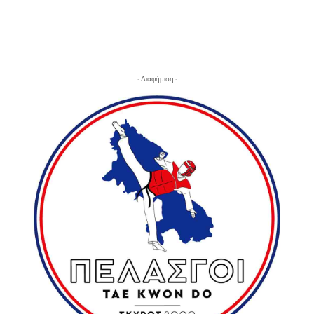
- Διαφήμιση -