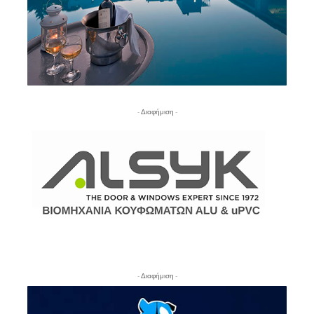
- Διαφήμιση -
- Διαφήμιση -