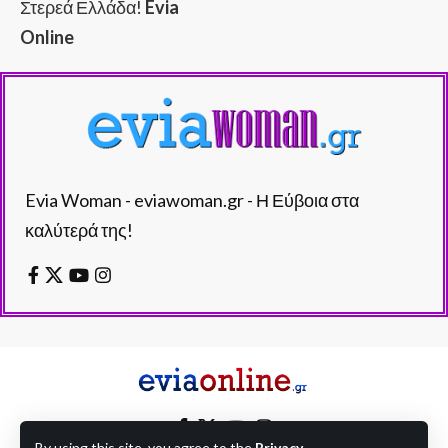
Στερεά Ελλάδα!
Evia
Online
Evia Woman - eviawoman.gr - Η Εύβοια στα
καλύτερά της!
By using this site, you agree to the
Privacy