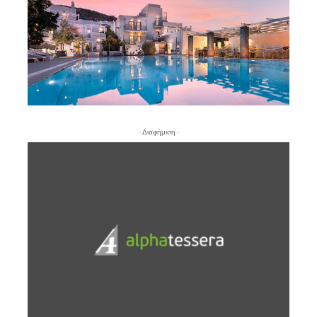
- Διαφήμιση -