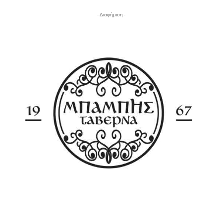
- Διαφήμιση -