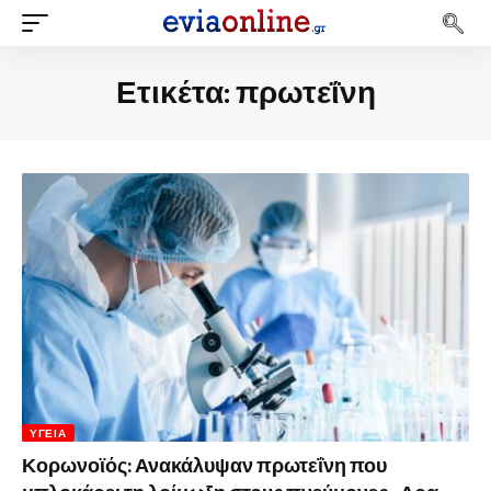
Ετικέτα:
πρωτεΐνη
ΥΓΕΊΑ
Κορωνοϊός: Ανακάλυψαν πρωτεΐνη που