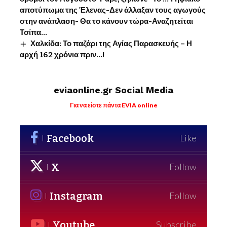
αποτύπωμα της Έλενας-Δεν άλλαξαν τους αγωγούς
στην ανάπλαση- Θα το κάνουν τώρα-Αναζητείται
Τσίπα…
Χαλκίδα: Το παζάρι της Αγίας Παρασκευής – Η
αρχή 162 χρόνια πριν…!
eviaonline.gr Social Media
Για να είστε πάντα EVIA online
Facebook
Like
X
Follow
Instagram
Follow
Youtube
Subscribe