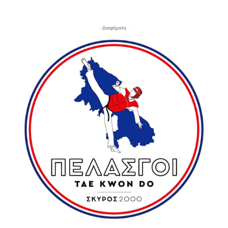
- Διαφήμιση -