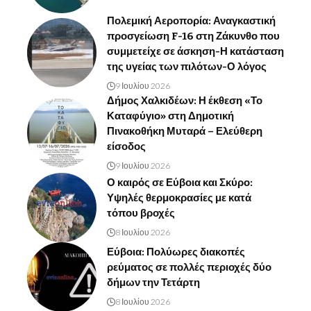
Πολεμική Αεροπορία: Αναγκαστική
προσγείωση F-16 στη Ζάκυνθο που
συμμετείχε σε άσκηση-Η κατάσταση
της υγείας των πιλότων-Ο λόγος
9 Ιουλίου 2026
Δήμος Χαλκιδέων: Η έκθεση «Το
Καταφύγιο» στη Δημοτική
Πινακοθήκη Μυταρά – Ελεύθερη
είσοδος
9 Ιουλίου 2026
Ο καιρός σε Εύβοια και Σκύρο:
Υψηλές θερμοκρασίες με κατά
τόπου βροχές
8 Ιουλίου 2026
Εύβοια: Πολύωρες διακοπές
ρεύματος σε πολλές περιοχές δύο
δήμων την Τετάρτη
8 Ιουλίου 2026