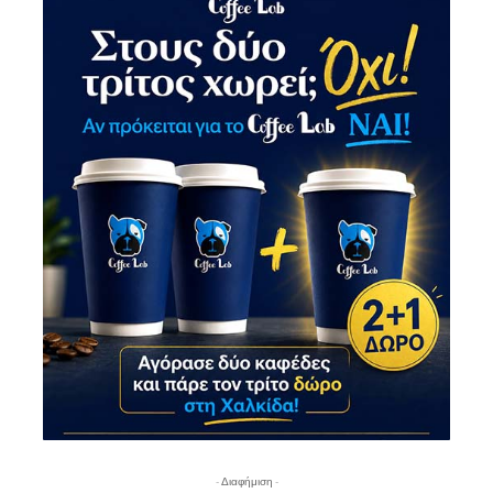
- Διαφήμιση -