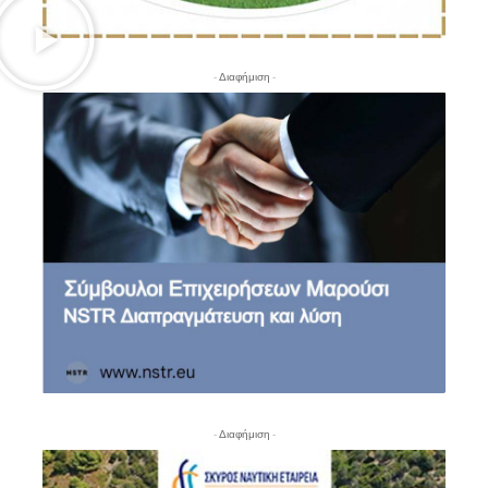
- Διαφήμιση -
- Διαφήμιση -