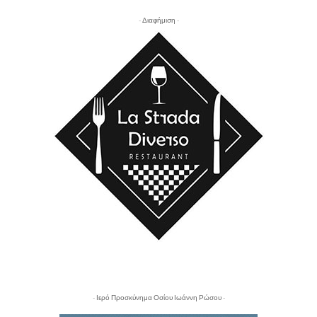
- Διαφήμιση -
- Ιερό Προσκύνημα Οσίου Ιωάννη Ρώσου -