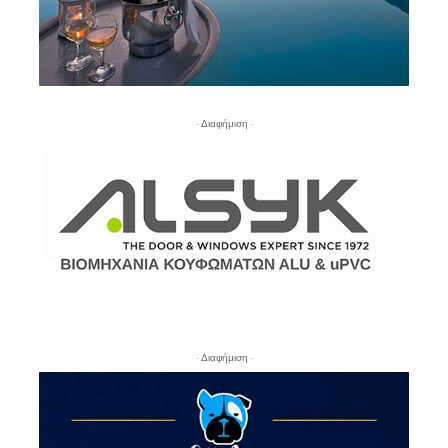
- Διαφήμιση -
- Διαφήμιση -