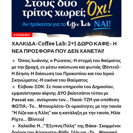
ΚΟΙΝΩΝΊΑ
ΧΑΛΚΙΔΑ-Coffee Lab: 2+1 ΔΩΡΟ ΚΑΦΕ- Η
ΝΕΑ ΠΡΟΣΦΟΡΑ ΠΟΥ ΔΕΝ ΧΑΝΕΤΑΙ!
Όσιος Ιωάννης o Ρώσσος: Η στιγμή του θαύματος
με την βροχή, εν μέσω καύσωνα και φωτιάς (Βίντεο)-
Η δέηση-Η διάσωση του Προκοπίου και του Ιερού
Σκηνώματος-Η εικόνα του Θαύματος
Εύβοια-ΣΟΚ: Σε ποια υπηρεσία του Δημοσίου,
εμφανίστηκαν αίφνης ΔΥΟ βαλιτσάτοι τύποι με
Passat και.. ανέκριναν τον… Πασά-ΤΖΗ για υπόθεση
ΦΩΤΙΑ;-Το… Μπουρλότο-Οι ομοιότητες με την ταινία
“Η Λίζα και η Άλλη” και η κατάληξη με την ταινία, Ηλία
Ρίχτο… (Βίντεο)
Χαλκίδα: Η…”Έξυπνη Πόλη” της Βάκα- Σκαμμένοι
δρόμοι τον Αύγουστο-Ράβε, ξήλωνε -Το …Ψηφιακό