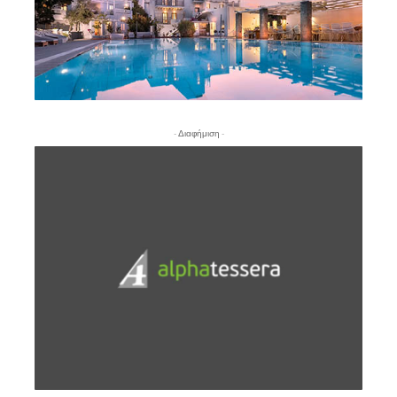
- Διαφήμιση -