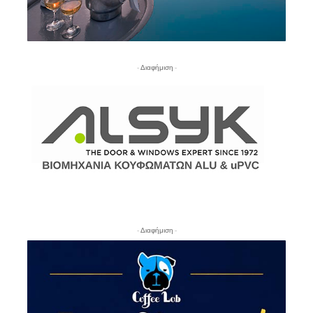
- Διαφήμιση -
- Διαφήμιση -