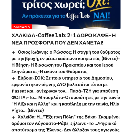
ΚΟΙΝΩΝΊΑ
ΧΑΛΚΙΔΑ-Coffee Lab: 2+1 ΔΩΡΟ ΚΑΦΕ- Η
ΝΕΑ ΠΡΟΣΦΟΡΑ ΠΟΥ ΔΕΝ ΧΑΝΕΤΑΙ!
Όσιος Ιωάννης o Ρώσσος: Η στιγμή του θαύματος
με την βροχή, εν μέσω καύσωνα και φωτιάς (Βίντεο)-
Η δέηση-Η διάσωση του Προκοπίου και του Ιερού
Σκηνώματος-Η εικόνα του Θαύματος
Εύβοια-ΣΟΚ: Σε ποια υπηρεσία του Δημοσίου,
εμφανίστηκαν αίφνης ΔΥΟ βαλιτσάτοι τύποι με
Passat και.. ανέκριναν τον… Πασά-ΤΖΗ για υπόθεση
ΦΩΤΙΑ;-Το… Μπουρλότο-Οι ομοιότητες με την ταινία
“Η Λίζα και η Άλλη” και η κατάληξη με την ταινία, Ηλία
Ρίχτο… (Βίντεο)
Χαλκίδα: Η…”Έξυπνη Πόλη” της Βάκα- Σκαμμένοι
δρόμοι τον Αύγουστο-Ράβε, ξήλωνε -Το …Ψηφιακό
αποτύπωμα της Έλενας-Δεν άλλαξαν τους αγωγούς