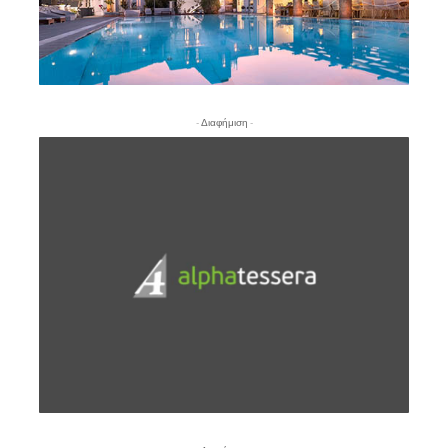
- Διαφήμιση -