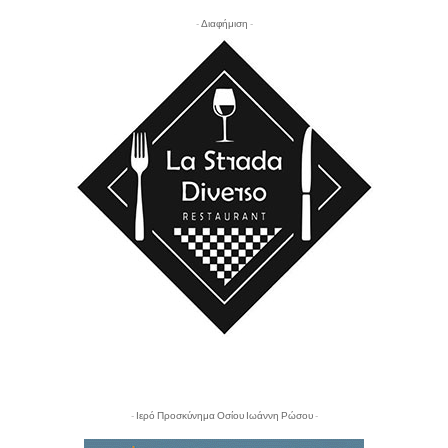
- Διαφήμιση -
- Ιερό Προσκύνημα Οσίου Ιωάννη Ρώσου -