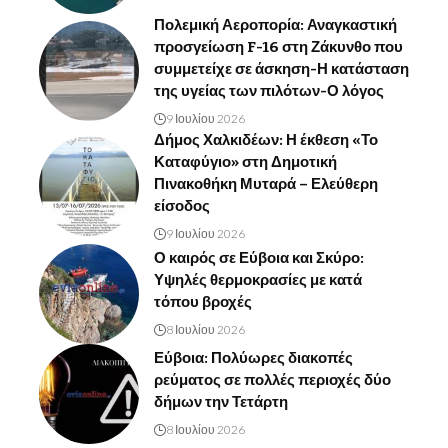
Πολεμική Αεροπορία: Αναγκαστική
προσγείωση F-16 στη Ζάκυνθο που
συμμετείχε σε άσκηση-Η κατάσταση
της υγείας των πιλότων-Ο λόγος
9 Ιουλίου 2026
Δήμος Χαλκιδέων: Η έκθεση «Το
Καταφύγιο» στη Δημοτική
Πινακοθήκη Μυταρά – Ελεύθερη
είσοδος
9 Ιουλίου 2026
Ο καιρός σε Εύβοια και Σκύρο:
Υψηλές θερμοκρασίες με κατά
τόπου βροχές
8 Ιουλίου 2026
Εύβοια: Πολύωρες διακοπές
ρεύματος σε πολλές περιοχές δύο
δήμων την Τετάρτη
8 Ιουλίου 2026