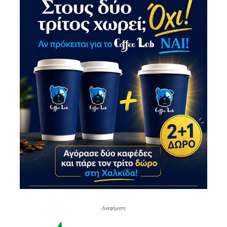
- Διαφήμιση -