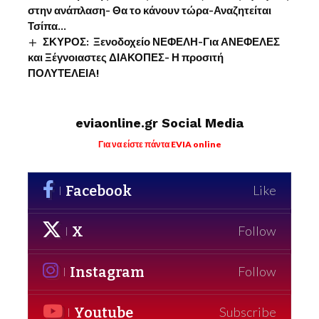
στην ανάπλαση- Θα το κάνουν τώρα-Αναζητείται
Τσίπα…
ΣΚΥΡΟΣ: Ξενοδοχείο ΝΕΦΕΛΗ-Για ΑΝΕΦΕΛΕΣ
και Ξέγνοιαστες ΔΙΑΚΟΠΕΣ- Η προσιτή
ΠΟΛΥΤΕΛΕΙΑ!
eviaonline.gr Social Media
Για να είστε πάντα EVIA online
Facebook
Like
X
Follow
Instagram
Follow
Youtube
Subscribe