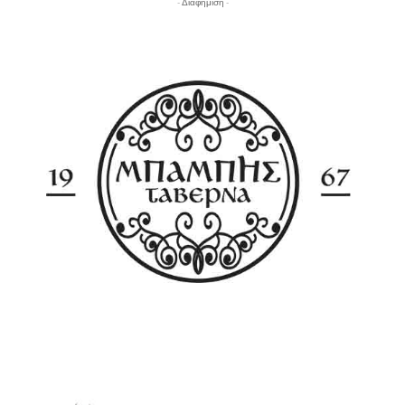
- Διαφήμιση -