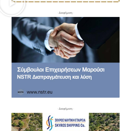
- Διαφήμιση -
- Διαφήμιση -