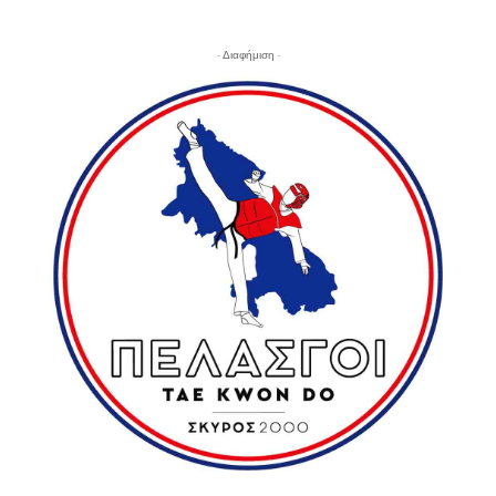
- Διαφήμιση -