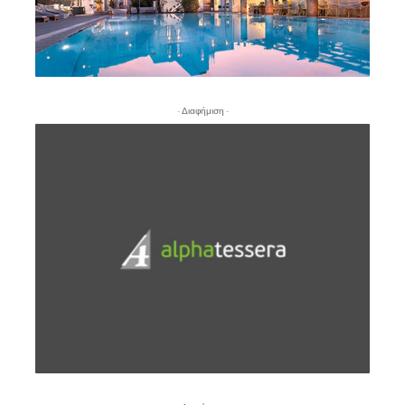
- Διαφήμιση -