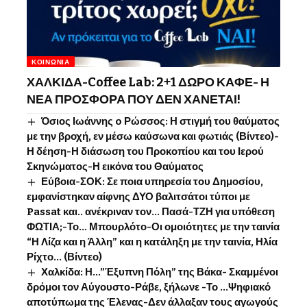
ΚΟΙΝΩΝΊΑ
ΧΑΛΚΙΔΑ-Coffee Lab: 2+1 ΔΩΡΟ ΚΑΦΕ- Η
ΝΕΑ ΠΡΟΣΦΟΡΑ ΠΟΥ ΔΕΝ ΧΑΝΕΤΑΙ!
Όσιος Ιωάννης o Ρώσσος: Η στιγμή του θαύματος
με την βροχή, εν μέσω καύσωνα και φωτιάς (Βίντεο)-
Η δέηση-Η διάσωση του Προκοπίου και του Ιερού
Σκηνώματος-Η εικόνα του Θαύματος
Εύβοια-ΣΟΚ: Σε ποια υπηρεσία του Δημοσίου,
εμφανίστηκαν αίφνης ΔΥΟ βαλιτσάτοι τύποι με
Passat και.. ανέκριναν τον… Πασά-ΤΖΗ για υπόθεση
ΦΩΤΙΑ;-Το… Μπουρλότο-Οι ομοιότητες με την ταινία
“Η Λίζα και η Άλλη” και η κατάληξη με την ταινία, Ηλία
Ρίχτο… (Βίντεο)
Χαλκίδα: Η…”Έξυπνη Πόλη” της Βάκα- Σκαμμένοι
δρόμοι τον Αύγουστο-Ράβε, ξήλωνε -Το …Ψηφιακό
αποτύπωμα της Έλενας-Δεν άλλαξαν τους αγωγούς