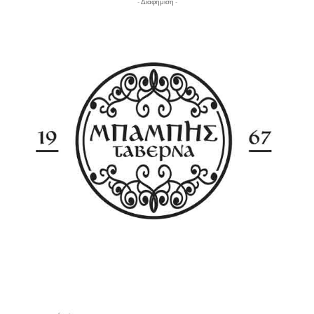
- Διαφήμιση -