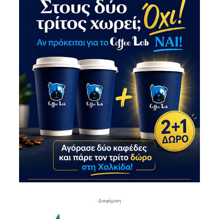
- Διαφήμιση -