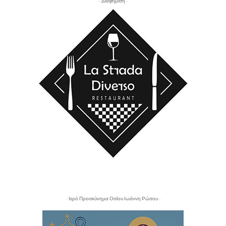
- Διαφήμιση -
- Ιερό Προσκύνημα Οσίου Ιωάννη Ρώσου -