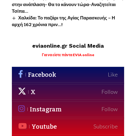
στην ανάπλαση- Θα το κάνουν τώρα-Αναζητείται
Τσίπα…
Χαλκίδα: Το παζάρι της Αγίας Παρασκευής – Η
αρχή 162 χρόνια πριν…!
eviaonline.gr Social Media
Για να είστε πάντα EVIA online
Facebook
Like
X
Follow
Instagram
Follow
Youtube
Subscribe