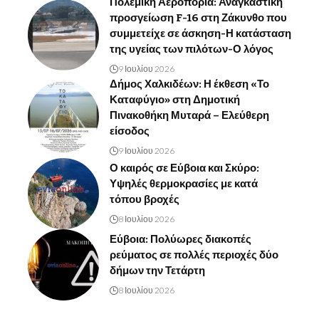
Πολεμική Αεροπορία: Αναγκαστική
προσγείωση F-16 στη Ζάκυνθο που
συμμετείχε σε άσκηση-Η κατάσταση
της υγείας των πιλότων-Ο λόγος
9 Ιουλίου 2026
Δήμος Χαλκιδέων: Η έκθεση «Το
Καταφύγιο» στη Δημοτική
Πινακοθήκη Μυταρά – Ελεύθερη
είσοδος
9 Ιουλίου 2026
Ο καιρός σε Εύβοια και Σκύρο:
Υψηλές θερμοκρασίες με κατά
τόπου βροχές
8 Ιουλίου 2026
Εύβοια: Πολύωρες διακοπές
ρεύματος σε πολλές περιοχές δύο
δήμων την Τετάρτη
8 Ιουλίου 2026