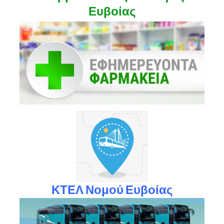
Ευβοίας
ΚΤΕΛ Νομού Ευβοίας