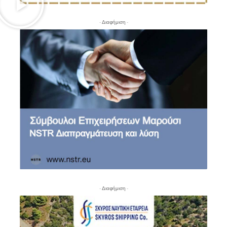
- Διαφήμιση -
- Διαφήμιση -