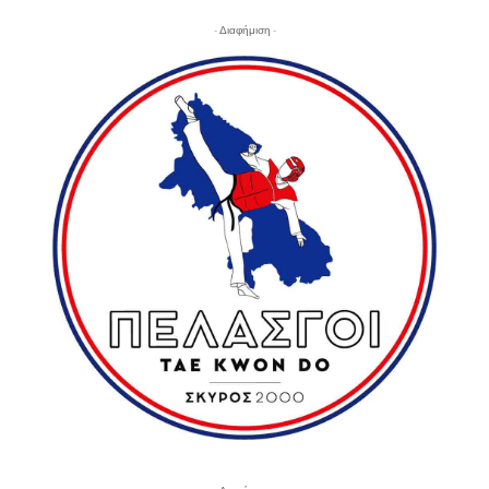
- Διαφήμιση -