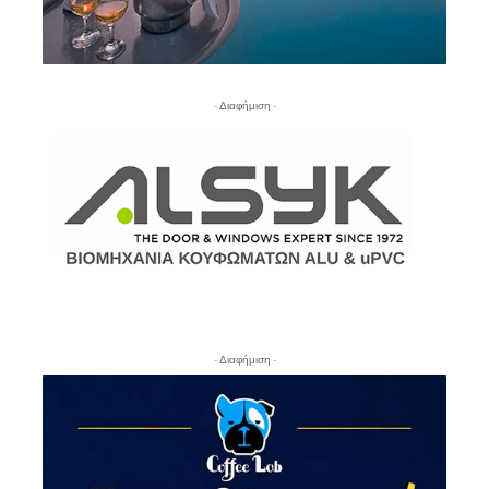
- Διαφήμιση -
- Διαφήμιση -