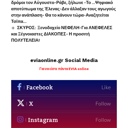
δρόμοι τον Αύγουστο-Ράβε, ξήλωνε -Το …Ψηφιακό
αποτύπωμα της Έλενας-Δεν άλλαξαν τους αγωγούς
στην ανάπλαση- Θα το κάνουν τώρα-Αναζητείται
Τσίπα…
ΣΚΥΡΟΣ: Ξενοδοχείο ΝΕΦΕΛΗ-Για ΑΝΕΦΕΛΕΣ
και Ξέγνοιαστες ΔΙΑΚΟΠΕΣ- Η προσιτή
ΠΟΛΥΤΕΛΕΙΑ!
eviaonline.gr Social Media
Για να είστε πάντα EVIA online
Facebook
Like
X
Follow
Instagram
Follow