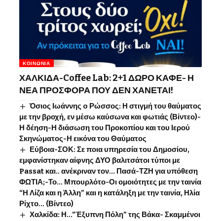
ΚΟΙΝΩΝΊΑ
ΧΑΛΚΙΔΑ-Coffee Lab: 2+1 ΔΩΡΟ ΚΑΦΕ- Η
ΝΕΑ ΠΡΟΣΦΟΡΑ ΠΟΥ ΔΕΝ ΧΑΝΕΤΑΙ!
Όσιος Ιωάννης o Ρώσσος: Η στιγμή του θαύματος
με την βροχή, εν μέσω καύσωνα και φωτιάς (Βίντεο)-
Η δέηση-Η διάσωση του Προκοπίου και του Ιερού
Σκηνώματος-Η εικόνα του Θαύματος
Εύβοια-ΣΟΚ: Σε ποια υπηρεσία του Δημοσίου,
εμφανίστηκαν αίφνης ΔΥΟ βαλιτσάτοι τύποι με
Passat και.. ανέκριναν τον… Πασά-ΤΖΗ για υπόθεση
ΦΩΤΙΑ;-Το… Μπουρλότο-Οι ομοιότητες με την ταινία
“Η Λίζα και η Άλλη” και η κατάληξη με την ταινία, Ηλία
Ρίχτο… (Βίντεο)
Χαλκίδα: Η…”Έξυπνη Πόλη” της Βάκα- Σκαμμένοι