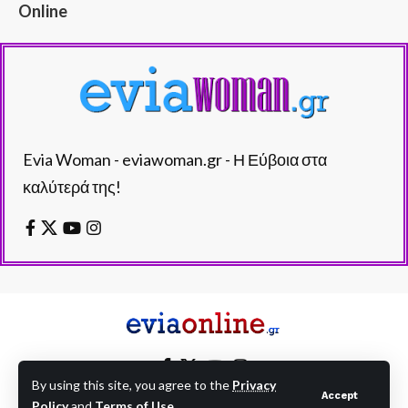
Online
Evia Woman - eviawoman.gr - Η Εύβοια στα
καλύτερά της!
By using this site, you agree to the
Privacy
Accept
Policy
and
Terms of Use
.