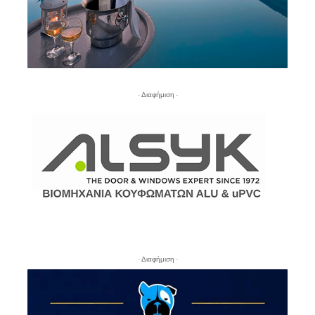
- Διαφήμιση -
- Διαφήμιση -