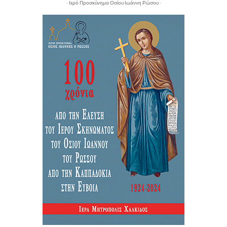
- Ιερό Προσκύνημα Οσίου Ιωάννη Ρώσου -