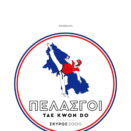
- Διαφήμιση -