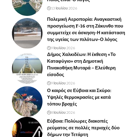
13 Ιουλίου 2026
Πολεμική Αεροπορία: Αναγκαστική
προσγείωση F-16 στη Ζάκυνθο που
συμμετείχε σε άσκηση-Η κατάσταση
της υγείας των πιλότων-Ο λόγος
9 Ιουλίου 2026
Δήμος Χαλκιδέων: Η έκθεση «Το
Καταφύγιο» στη Δημοτική
Πινακοθήκη Μυταρά – Ελεύθερη
είσοδος
9 Ιουλίου 2026
Ο καιρός σε Εύβοια και Σκύρο:
Υψηλές θερμοκρασίες με κατά
τόπου βροχές
8 Ιουλίου 2026
Εύβοια: Πολύωρες διακοπές
ρεύματος σε πολλές περιοχές δύο
δήμων την Τετάρτη