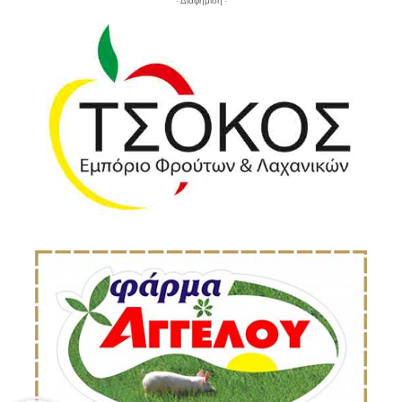
- Διαφήμιση -