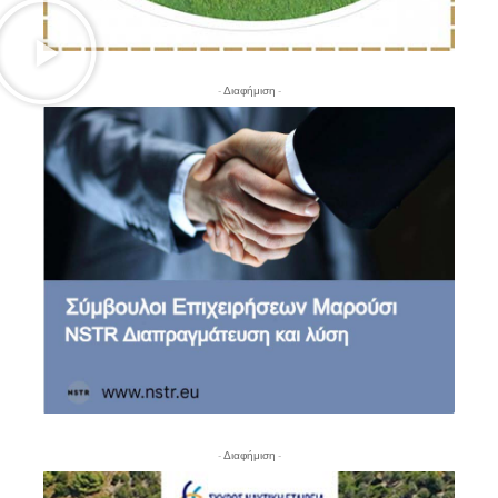
- Διαφήμιση -
- Διαφήμιση -