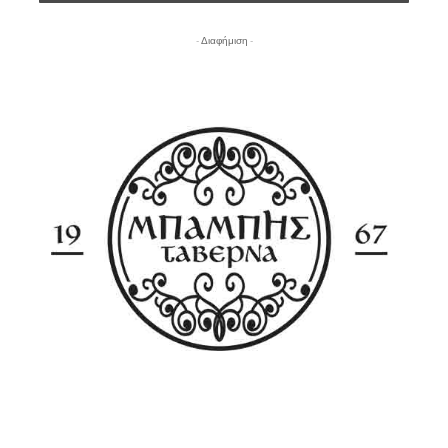
- Διαφήμιση -