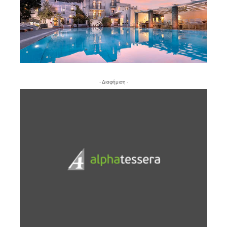
- Διαφήμιση -