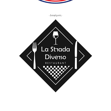
- Διαφήμιση -