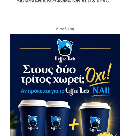
- Διαφήμιση -