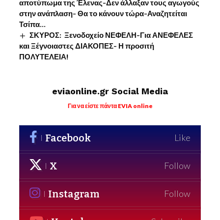
αποτύπωμα της Έλενας-Δεν άλλαξαν τους αγωγούς
στην ανάπλαση- Θα το κάνουν τώρα-Αναζητείται
Τσίπα…
ΣΚΥΡΟΣ: Ξενοδοχείο ΝΕΦΕΛΗ-Για ΑΝΕΦΕΛΕΣ
και Ξέγνοιαστες ΔΙΑΚΟΠΕΣ- Η προσιτή
ΠΟΛΥΤΕΛΕΙΑ!
eviaonline.gr Social Media
Για να είστε πάντα EVIA online
Facebook
Like
X
Follow
Instagram
Follow