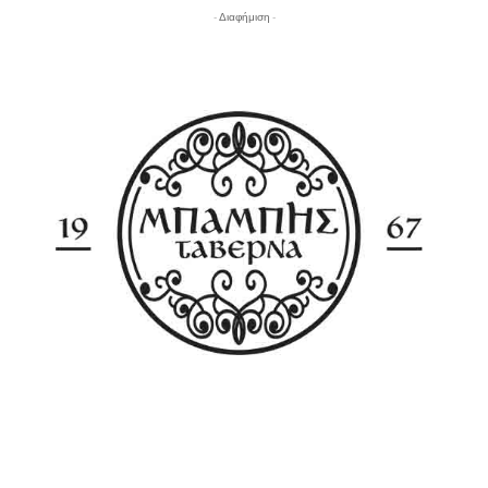
- Διαφήμιση -