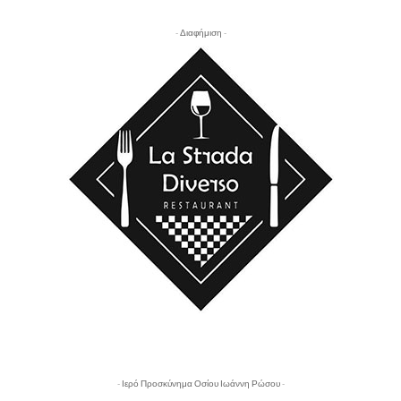
- Διαφήμιση -
- Ιερό Προσκύνημα Οσίου Ιωάννη Ρώσου -