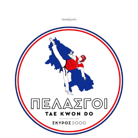
- Διαφήμιση -