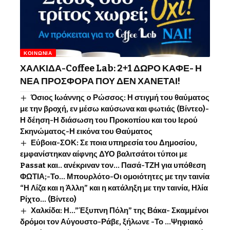
ΚΟΙΝΩΝΊΑ
ΧΑΛΚΙΔΑ-Coffee Lab: 2+1 ΔΩΡΟ ΚΑΦΕ- Η
ΝΕΑ ΠΡΟΣΦΟΡΑ ΠΟΥ ΔΕΝ ΧΑΝΕΤΑΙ!
Όσιος Ιωάννης o Ρώσσος: Η στιγμή του θαύματος
με την βροχή, εν μέσω καύσωνα και φωτιάς (Βίντεο)-
Η δέηση-Η διάσωση του Προκοπίου και του Ιερού
Σκηνώματος-Η εικόνα του Θαύματος
Εύβοια-ΣΟΚ: Σε ποια υπηρεσία του Δημοσίου,
εμφανίστηκαν αίφνης ΔΥΟ βαλιτσάτοι τύποι με
Passat και.. ανέκριναν τον… Πασά-ΤΖΗ για υπόθεση
ΦΩΤΙΑ;-Το… Μπουρλότο-Οι ομοιότητες με την ταινία
“Η Λίζα και η Άλλη” και η κατάληξη με την ταινία, Ηλία
Ρίχτο… (Βίντεο)
Χαλκίδα: Η…”Έξυπνη Πόλη” της Βάκα- Σκαμμένοι
δρόμοι τον Αύγουστο-Ράβε, ξήλωνε -Το …Ψηφιακό