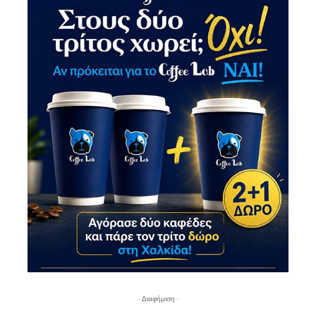
- Διαφήμιση -