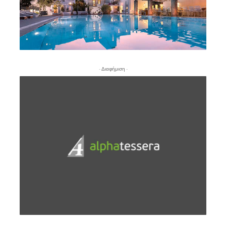
- Διαφήμιση -