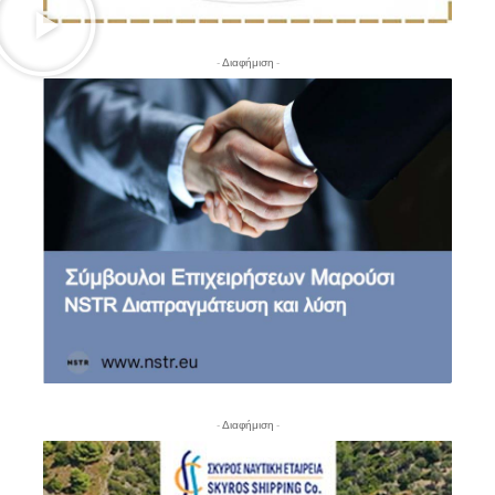
- Διαφήμιση -
- Διαφήμιση -