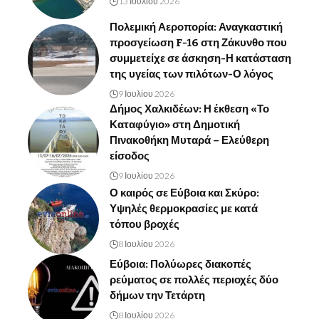
13 Ιουλίου 2026
Πολεμική Αεροπορία: Αναγκαστική
προσγείωση F-16 στη Ζάκυνθο που
συμμετείχε σε άσκηση-Η κατάσταση
της υγείας των πιλότων-Ο λόγος
9 Ιουλίου 2026
Δήμος Χαλκιδέων: Η έκθεση «Το
Καταφύγιο» στη Δημοτική
Πινακοθήκη Μυταρά – Ελεύθερη
είσοδος
9 Ιουλίου 2026
Ο καιρός σε Εύβοια και Σκύρο:
Υψηλές θερμοκρασίες με κατά
τόπου βροχές
8 Ιουλίου 2026
Εύβοια: Πολύωρες διακοπές
ρεύματος σε πολλές περιοχές δύο
δήμων την Τετάρτη
8 Ιουλίου 2026