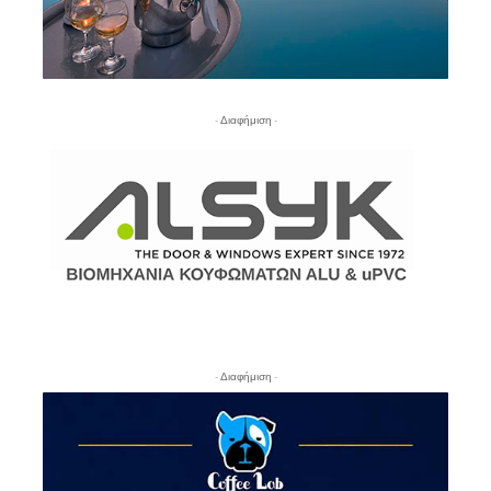
- Διαφήμιση -
- Διαφήμιση -