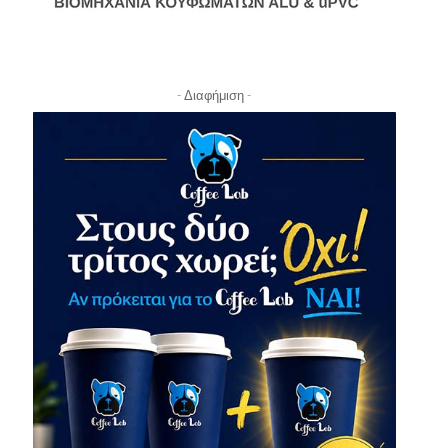
- Διαφήμιση -