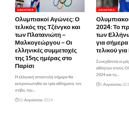
ΑΘΛΗΤΙΚΆ
ΑΘΛΗΤΙΚΆ
Ολυμπιακοί Αγώνες: Ο
Ολυμπιακο
τελικός της Τζένγκο και
2024: Το 
των Πλατανιώτη –
των Ελλήν
Μαλκογεώργου – Οι
για σήμερα
ελληνικές συμμετοχές
τελικού γι
της 15ης ημέρας στο
Συνεχίζονται οι μ
Παρίσι
αθλητών στους Ο
2024 και τη…
Η ελληνική αποστολή σήμερα θα
εκπροσωπηθεί σε τρία αθλήματα, τον
5 Αυγούστου 20
στίβο, την…
10 Αυγούστου 2024