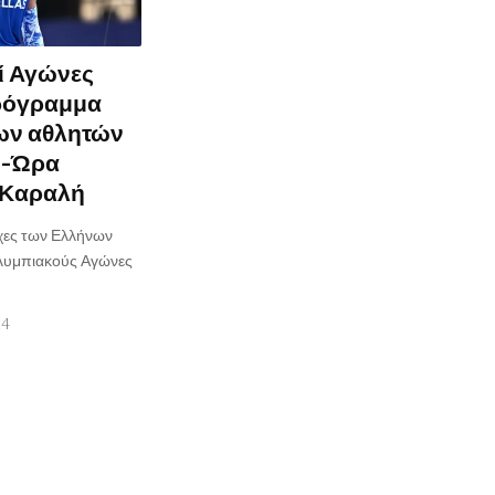
ί Αγώνες
πρόγραμμα
ων αθλητών
 -Ώρα
α Καραλή
άχες των Ελλήνων
λυμπιακούς Αγώνες
24