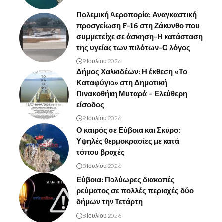
Πολεμική Αεροπορία: Αναγκαστική
προσγείωση F-16 στη Ζάκυνθο που
συμμετείχε σε άσκηση-Η κατάσταση
της υγείας των πιλότων-Ο λόγος
9 Ιουλίου 2026
Δήμος Χαλκιδέων: Η έκθεση «Το
Καταφύγιο» στη Δημοτική
Πινακοθήκη Μυταρά – Ελεύθερη
είσοδος
9 Ιουλίου 2026
Ο καιρός σε Εύβοια και Σκύρο:
Υψηλές θερμοκρασίες με κατά
τόπου βροχές
8 Ιουλίου 2026
Εύβοια: Πολύωρες διακοπές
ρεύματος σε πολλές περιοχές δύο
δήμων την Τετάρτη
8 Ιουλίου 2026