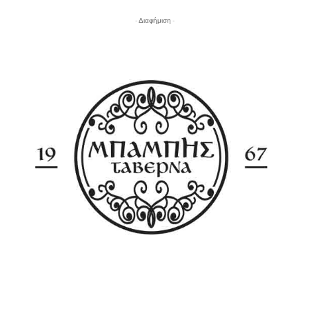
- Διαφήμιση -