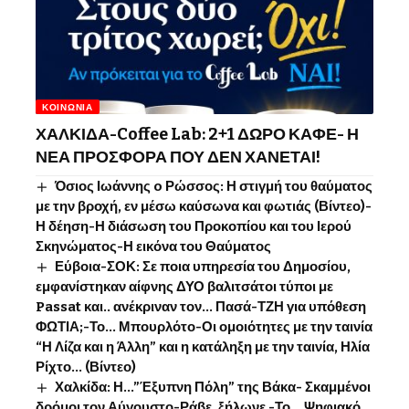
ΚΟΙΝΩΝΊΑ
ΧΑΛΚΙΔΑ-Coffee Lab: 2+1 ΔΩΡΟ ΚΑΦΕ- Η
ΝΕΑ ΠΡΟΣΦΟΡΑ ΠΟΥ ΔΕΝ ΧΑΝΕΤΑΙ!
Όσιος Ιωάννης o Ρώσσος: Η στιγμή του θαύματος
με την βροχή, εν μέσω καύσωνα και φωτιάς (Βίντεο)-
Η δέηση-Η διάσωση του Προκοπίου και του Ιερού
Σκηνώματος-Η εικόνα του Θαύματος
Εύβοια-ΣΟΚ: Σε ποια υπηρεσία του Δημοσίου,
εμφανίστηκαν αίφνης ΔΥΟ βαλιτσάτοι τύποι με
Passat και.. ανέκριναν τον… Πασά-ΤΖΗ για υπόθεση
ΦΩΤΙΑ;-Το… Μπουρλότο-Οι ομοιότητες με την ταινία
“Η Λίζα και η Άλλη” και η κατάληξη με την ταινία, Ηλία
Ρίχτο… (Βίντεο)
Χαλκίδα: Η…”Έξυπνη Πόλη” της Βάκα- Σκαμμένοι
δρόμοι τον Αύγουστο-Ράβε, ξήλωνε -Το …Ψηφιακό