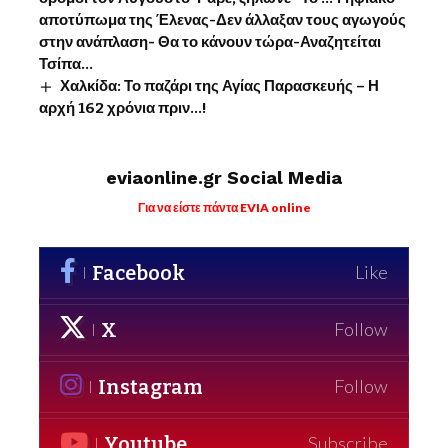
αποτύπωμα της Έλενας-Δεν άλλαξαν τους αγωγούς
στην ανάπλαση- Θα το κάνουν τώρα-Αναζητείται
Τσίπα…
Χαλκίδα: Το παζάρι της Αγίας Παρασκευής – Η
αρχή 162 χρόνια πριν…!
eviaonline.gr Social Media
Για να είστε πάντα EVIA online
Facebook
Like
X
Follow
Instagram
Follow
Youtube
Subscribe