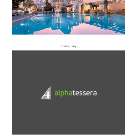
- Διαφήμιση -