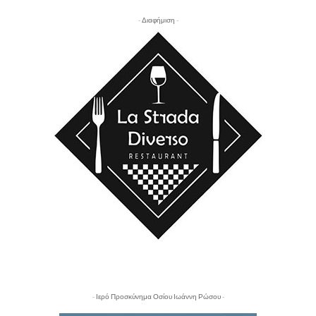
- Διαφήμιση -
- Ιερό Προσκύνημα Οσίου Ιωάννη Ρώσου -