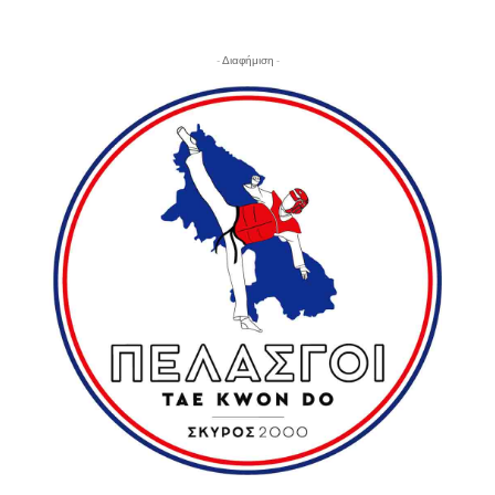
- Διαφήμιση -