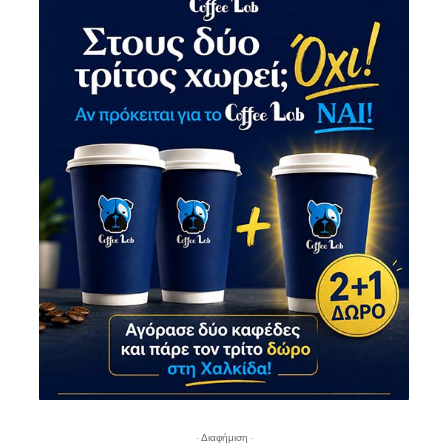
- Διαφήμιση -