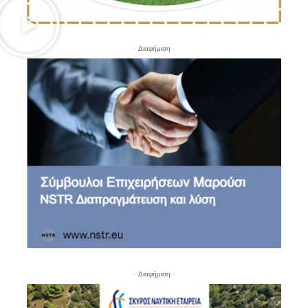
- Διαφήμιση -
- Διαφήμιση -