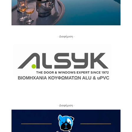
- Διαφήμιση -
- Διαφήμιση -