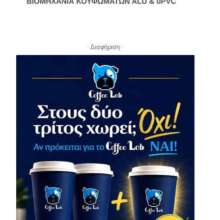
- Διαφήμιση -