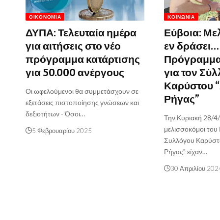
ΟΙΚΟΝΟΜΊΑ
ΚΟΙΝΩΝΊΑ
ΔΥΠΑ: Τελευταία ημέρα
Εύβοια: Με
για αιτήσεις στο νέο
εν δράσει…
πρόγραμμα κατάρτισης
Πρόγραμμα
για 50.000 ανέργους
για τον Σύ
Καρύστου 
Οι ωφελούμενοι θα συμμετάσχουν σε
Ρήγας”
εξετάσεις πιστοποίησης γνώσεων και
δεξιοτήτων - Όσοι…
Την Κυριακή 28/4
μελισσοκόμοι του
5 Φεβρουαρίου 2025
Συλλόγου Καρύστ
Ρήγας" είχαν…
30 Απριλίου 202