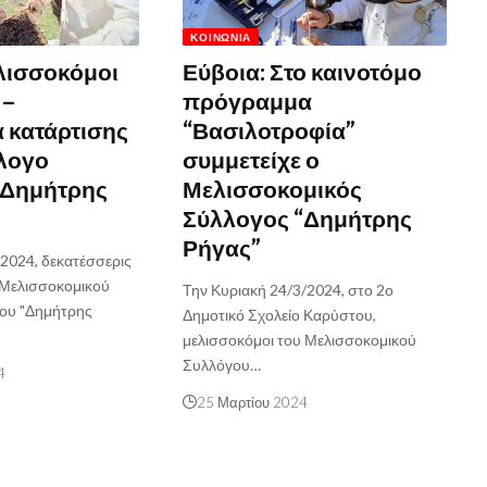
ΚΟΙΝΩΝΊΑ
λισσοκόμοι
Εύβοια: Στο καινοτόμο
 –
πρόγραμμα
 κατάρτισης
“Βασιλοτροφία”
λλογο
συμμετείχε ο
“Δημήτρης
Μελισσοκομικός
Σύλλογος “Δημήτρης
Ρήγας”
/2024, δεκατέσσερις
 Μελισσοκομικού
Την Κυριακή 24/3/2024, στο 2ο
ου "Δημήτρης
Δημοτικό Σχολείο Καρύστου,
μελισσοκόμοι του Μελισσοκομικού
Συλλόγου…
4
25 Μαρτίου 2024