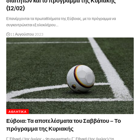
διαιτητών και το πρόγραμμα της Κυριακής
(12/02)
Επανέρχονται τα πρωταθλήματα της Εύβοιας, με το πρόγραμμα να
συγκεντρώνεται εξ ολοκλήρου…
11 Αυγούστου 2023
ΑΘΛΗΤΙΚΆ
Εύβοια: Τα αποτελέσματα του Σαββάτου – Το
πρόγραμμα της Κυριακής
Γ΄Εθνική / 3ος όμιλος – 9η αγωνιστική< Γ΄ Εθνική (3ος όμιλος)/1η