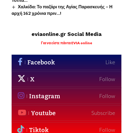
Τσίπα…
Χαλκίδα: Το παζάρι της Αγίας Παρασκευής – Η
αρχή 162 χρόνια πριν…!
eviaonline.gr Social Media
Για να είστε πάντα EVIA online
Facebook
Like
X
Follow
Instagram
Follow
Youtube
Subscribe
Tiktok
Follow