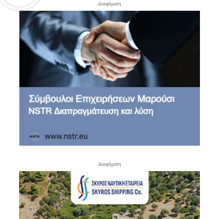
- Διαφήμιση -
- Διαφήμιση -