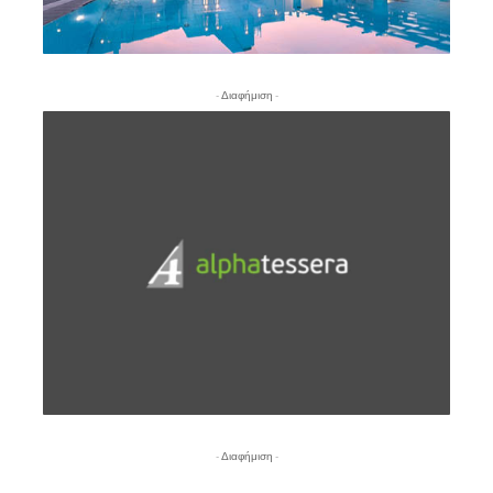
- Διαφήμιση -
- Διαφήμιση -