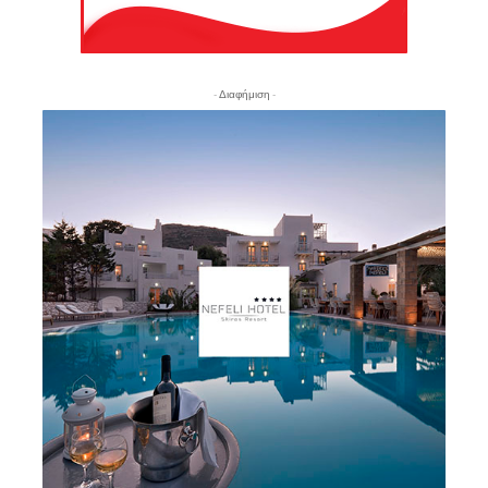
- Διαφήμιση -