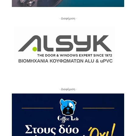
- Διαφήμιση -
- Διαφήμιση -