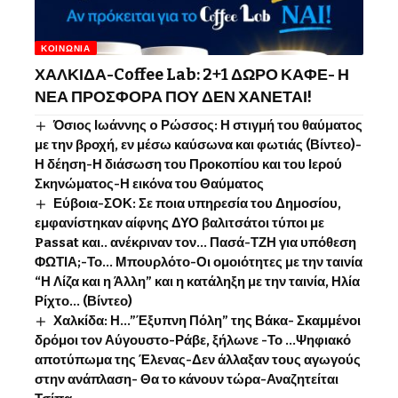
ΚΟΙΝΩΝΊΑ
ΧΑΛΚΙΔΑ-Coffee Lab: 2+1 ΔΩΡΟ ΚΑΦΕ- Η
ΝΕΑ ΠΡΟΣΦΟΡΑ ΠΟΥ ΔΕΝ ΧΑΝΕΤΑΙ!
Όσιος Ιωάννης o Ρώσσος: Η στιγμή του θαύματος
με την βροχή, εν μέσω καύσωνα και φωτιάς (Βίντεο)-
Η δέηση-Η διάσωση του Προκοπίου και του Ιερού
Σκηνώματος-Η εικόνα του Θαύματος
Εύβοια-ΣΟΚ: Σε ποια υπηρεσία του Δημοσίου,
εμφανίστηκαν αίφνης ΔΥΟ βαλιτσάτοι τύποι με
Passat και.. ανέκριναν τον… Πασά-ΤΖΗ για υπόθεση
ΦΩΤΙΑ;-Το… Μπουρλότο-Οι ομοιότητες με την ταινία
“Η Λίζα και η Άλλη” και η κατάληξη με την ταινία, Ηλία
Ρίχτο… (Βίντεο)
Χαλκίδα: Η…”Έξυπνη Πόλη” της Βάκα- Σκαμμένοι
δρόμοι τον Αύγουστο-Ράβε, ξήλωνε -Το …Ψηφιακό
αποτύπωμα της Έλενας-Δεν άλλαξαν τους αγωγούς
στην ανάπλαση- Θα το κάνουν τώρα-Αναζητείται