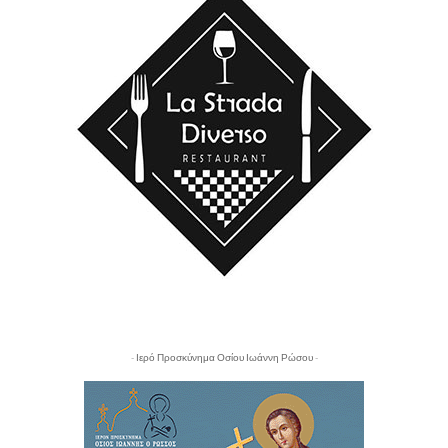
- Ιερό Προσκύνημα Οσίου Ιωάννη Ρώσου -