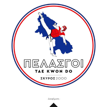
- Διαφήμιση -