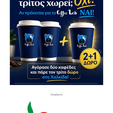
- Διαφήμιση -