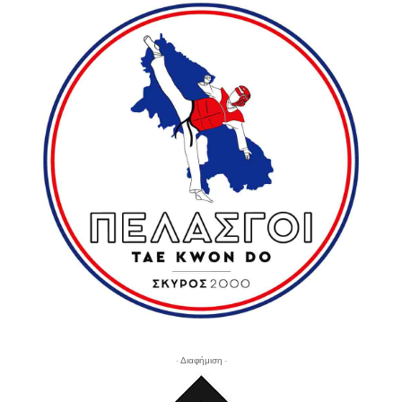
- Διαφήμιση -