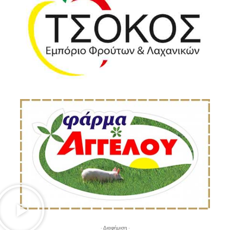
- Διαφήμιση -