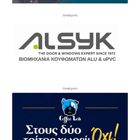
- Διαφήμιση -
- Διαφήμιση -