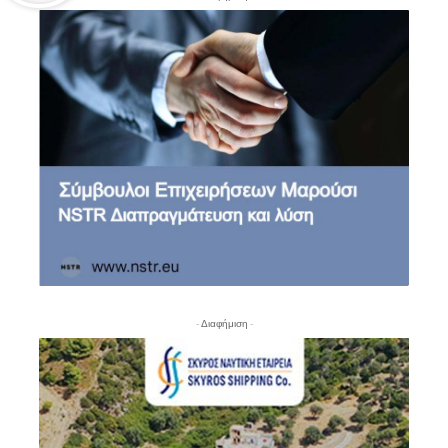
- Διαφήμιση -