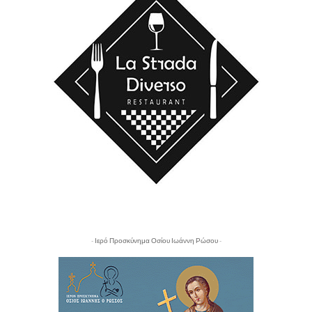
- Ιερό Προσκύνημα Οσίου Ιωάννη Ρώσου -