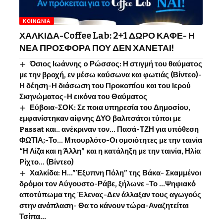
ΚΟΙΝΩΝΊΑ
ΧΑΛΚΙΔΑ-Coffee Lab: 2+1 ΔΩΡΟ ΚΑΦΕ- Η
ΝΕΑ ΠΡΟΣΦΟΡΑ ΠΟΥ ΔΕΝ ΧΑΝΕΤΑΙ!
Όσιος Ιωάννης o Ρώσσος: Η στιγμή του θαύματος
με την βροχή, εν μέσω καύσωνα και φωτιάς (Βίντεο)-
Η δέηση-Η διάσωση του Προκοπίου και του Ιερού
Σκηνώματος-Η εικόνα του Θαύματος
Εύβοια-ΣΟΚ: Σε ποια υπηρεσία του Δημοσίου,
εμφανίστηκαν αίφνης ΔΥΟ βαλιτσάτοι τύποι με
Passat και.. ανέκριναν τον… Πασά-ΤΖΗ για υπόθεση
ΦΩΤΙΑ;-Το… Μπουρλότο-Οι ομοιότητες με την ταινία
“Η Λίζα και η Άλλη” και η κατάληξη με την ταινία, Ηλία
Ρίχτο… (Βίντεο)
Χαλκίδα: Η…”Έξυπνη Πόλη” της Βάκα- Σκαμμένοι
δρόμοι τον Αύγουστο-Ράβε, ξήλωνε -Το …Ψηφιακό
αποτύπωμα της Έλενας-Δεν άλλαξαν τους αγωγούς
στην ανάπλαση- Θα το κάνουν τώρα-Αναζητείται
Τσίπα…