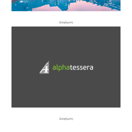
- Διαφήμιση -
- Διαφήμιση -