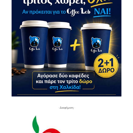
- Διαφήμιση -