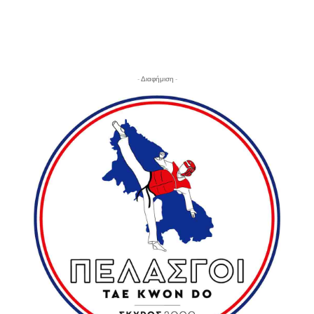
- Διαφήμιση -