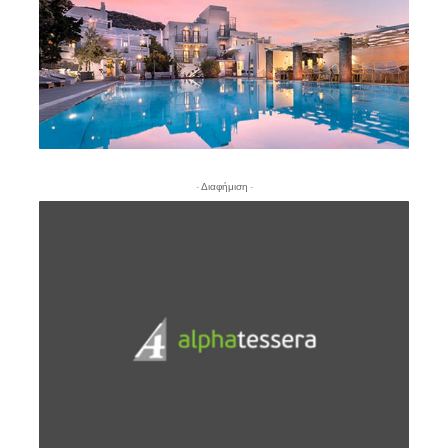
- Διαφήμιση -