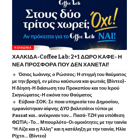
ΚΟΙΝΩΝΊΑ
ΧΑΛΚΙΔΑ-Coffee Lab: 2+1 ΔΩΡΟ ΚΑΦΕ- Η
ΝΕΑ ΠΡΟΣΦΟΡΑ ΠΟΥ ΔΕΝ ΧΑΝΕΤΑΙ!
Όσιος Ιωάννης o Ρώσσος: Η στιγμή του θαύματος
με την βροχή, εν μέσω καύσωνα και φωτιάς (Βίντεο)-
Η δέηση-Η διάσωση του Προκοπίου και του Ιερού
Σκηνώματος-Η εικόνα του Θαύματος
Εύβοια-ΣΟΚ: Σε ποια υπηρεσία του Δημοσίου,
εμφανίστηκαν αίφνης ΔΥΟ βαλιτσάτοι τύποι με
Passat και.. ανέκριναν τον… Πασά-ΤΖΗ για υπόθεση
ΦΩΤΙΑ;-Το… Μπουρλότο-Οι ομοιότητες με την ταινία
“Η Λίζα και η Άλλη” και η κατάληξη με την ταινία, Ηλία
Ρίχτο… (Βίντεο)