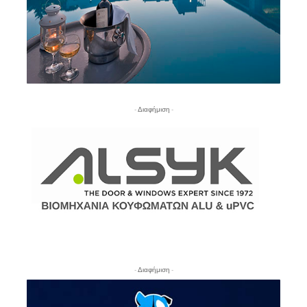
- Διαφήμιση -
- Διαφήμιση -