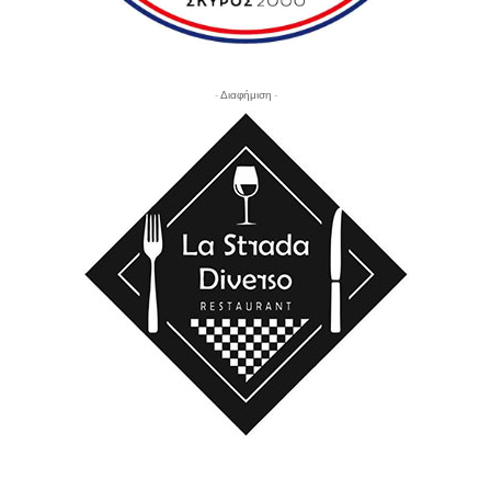
- Διαφήμιση -