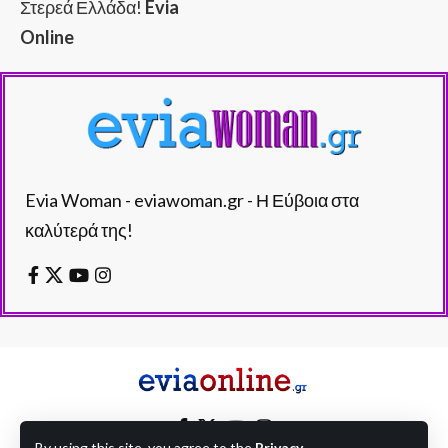
Στερεά Ελλάδα!
Evia
Online
Evia Woman - eviawoman.gr - Η Εύβοια στα
καλύτερά της!
By using this site, you agree to the
Privacy