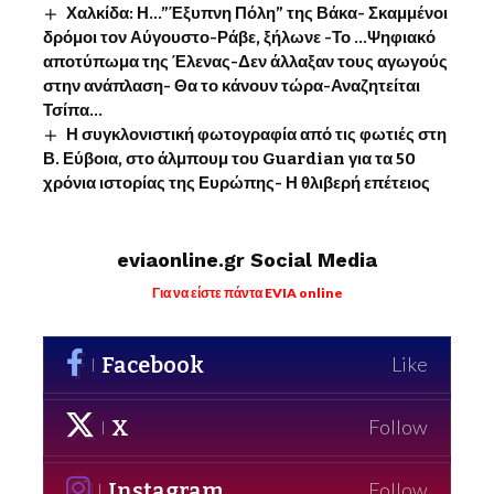
Χαλκίδα: Η…”Έξυπνη Πόλη” της Βάκα- Σκαμμένοι
δρόμοι τον Αύγουστο-Ράβε, ξήλωνε -Το …Ψηφιακό
αποτύπωμα της Έλενας-Δεν άλλαξαν τους αγωγούς
στην ανάπλαση- Θα το κάνουν τώρα-Αναζητείται
Τσίπα…
Η συγκλονιστική φωτογραφία από τις φωτιές στη
Β. Εύβοια, στο άλμπουμ του Guardian για τα 50
χρόνια ιστορίας της Ευρώπης- Η θλιβερή επέτειος
eviaonline.gr Social Media
Για να είστε πάντα EVIA online
Facebook
Like
X
Follow
Instagram
Follow