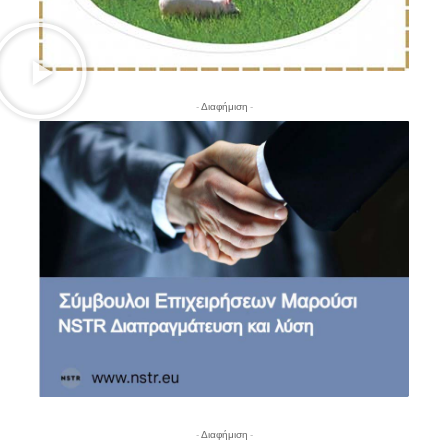
- Διαφήμιση -
- Διαφήμιση -