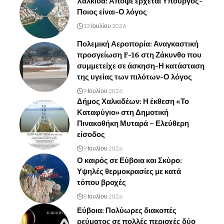
Χαλκίδα: Απόψε έρχεται Υπουργός-
Ποιος είναι-Ο λόγος
13 Ιουλίου 2026
Πολεμική Αεροπορία: Αναγκαστική
προσγείωση F-16 στη Ζάκυνθο που
συμμετείχε σε άσκηση-Η κατάσταση
της υγείας των πιλότων-Ο λόγος
9 Ιουλίου 2026
Δήμος Χαλκιδέων: Η έκθεση «Το
Καταφύγιο» στη Δημοτική
Πινακοθήκη Μυταρά – Ελεύθερη
είσοδος
9 Ιουλίου 2026
Ο καιρός σε Εύβοια και Σκύρο:
Υψηλές θερμοκρασίες με κατά
τόπου βροχές
8 Ιουλίου 2026
Εύβοια: Πολύωρες διακοπές
ρεύματος σε πολλές περιοχές δύο