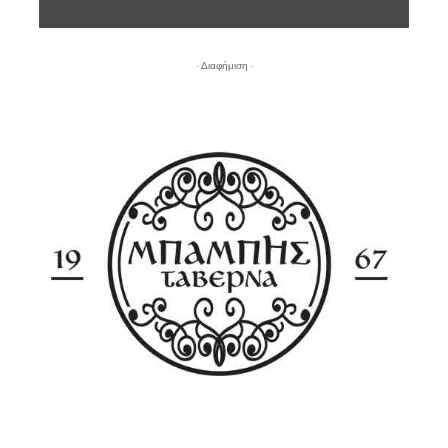
- Διαφήμιση -