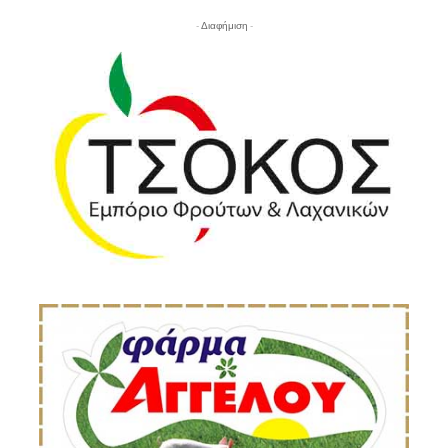
- Διαφήμιση -