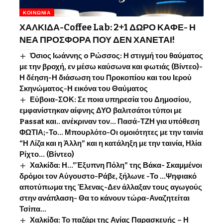
ΚΟΙΝΩΝΊΑ
ΧΑΛΚΙΔΑ-Coffee Lab: 2+1 ΔΩΡΟ ΚΑΦΕ- Η
ΝΕΑ ΠΡΟΣΦΟΡΑ ΠΟΥ ΔΕΝ ΧΑΝΕΤΑΙ!
Όσιος Ιωάννης o Ρώσσος: Η στιγμή του θαύματος
με την βροχή, εν μέσω καύσωνα και φωτιάς (Βίντεο)-
Η δέηση-Η διάσωση του Προκοπίου και του Ιερού
Σκηνώματος-Η εικόνα του Θαύματος
Εύβοια-ΣΟΚ: Σε ποια υπηρεσία του Δημοσίου,
εμφανίστηκαν αίφνης ΔΥΟ βαλιτσάτοι τύποι με
Passat και.. ανέκριναν τον… Πασά-ΤΖΗ για υπόθεση
ΦΩΤΙΑ;-Το… Μπουρλότο-Οι ομοιότητες με την ταινία
“Η Λίζα και η Άλλη” και η κατάληξη με την ταινία, Ηλία
Ρίχτο… (Βίντεο)
Χαλκίδα: Η…”Έξυπνη Πόλη” της Βάκα- Σκαμμένοι
δρόμοι τον Αύγουστο-Ράβε, ξήλωνε -Το …Ψηφιακό
αποτύπωμα της Έλενας-Δεν άλλαξαν τους αγωγούς
στην ανάπλαση- Θα το κάνουν τώρα-Αναζητείται
Τσίπα…
Χαλκίδα: Το παζάρι της Αγίας Παρασκευής – Η