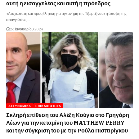
αυτή η εισαγγελέας και αυτή η πρόεδρος
«Ατυχέστατη και προσβλητική για την μνήμη της Τζωρτζίνας» η άποψη της
εισαγγελέως,…
26 Ιανουαρίου 2024
ΑΣΤΥΝΟΜΙΚΆ
ΕΠΙΚΑΙΡΌΤΗΤΑ
Σκληρή επίθεση του Αλέξη Κούγια στο Γρηγόρη
Λέων για την κεταμίνη του MATTHEW PERRY
και την σύγκριση του με την Ρούλα Πισπιρίγκου