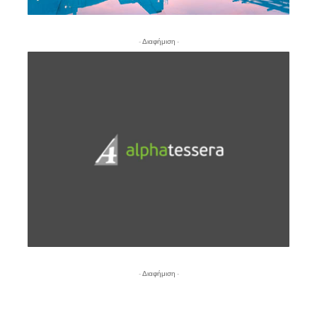
- Διαφήμιση -
- Διαφήμιση -