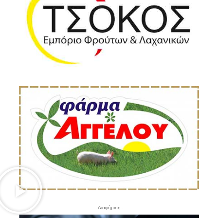
- Διαφήμιση -