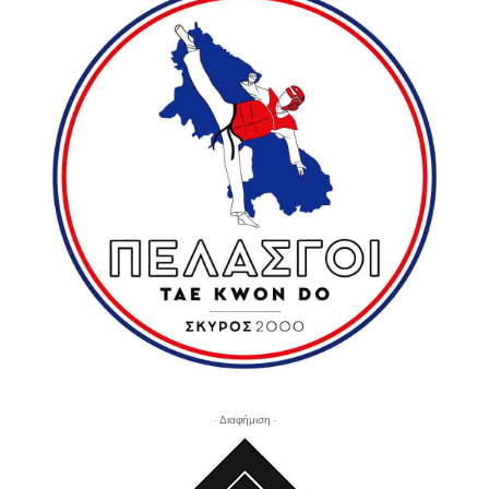
- Διαφήμιση -