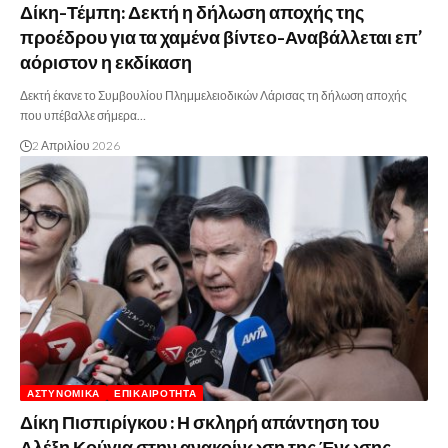
Δίκη-Τέμπη: Δεκτή η δήλωση αποχής της
προέδρου για τα χαμένα βίντεο-Αναβάλλεται επ’
αόριστον η εκδίκαση
Δεκτή έκανε το Συμβουλίου Πλημμελειοδικών Λάρισας τη δήλωση αποχής
που υπέβαλλε σήμερα…
2 Απριλίου 2026
ΑΣΤΥΝΟΜΙΚΆ
ΕΠΙΚΑΙΡΌΤΗΤΑ
Δίκη Πισπιρίγκου : Η σκληρή απάντηση του
Αλέξη Κούγια στην ανακοίνωση της Ένωσης