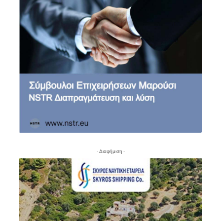
- Διαφήμιση -