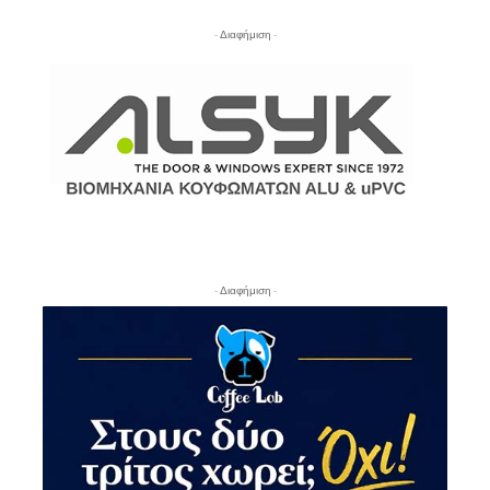
- Διαφήμιση -
- Διαφήμιση -