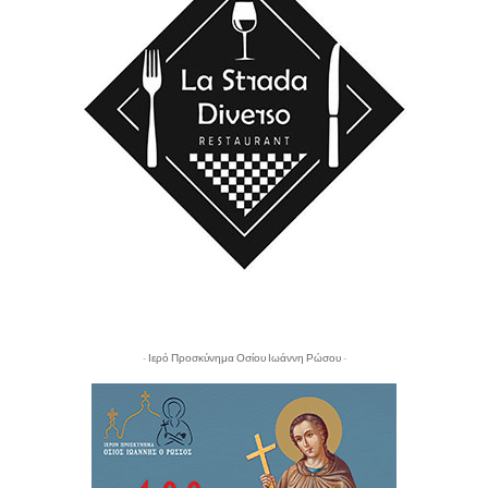
- Ιερό Προσκύνημα Οσίου Ιωάννη Ρώσου -