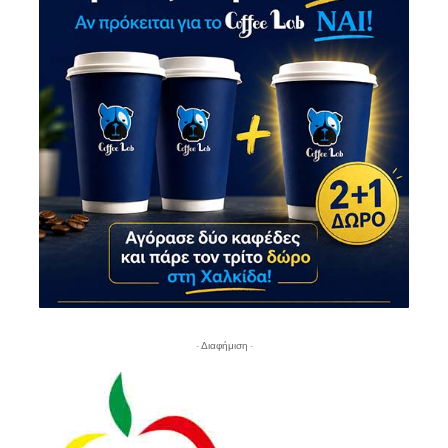
- Διαφήμιση -