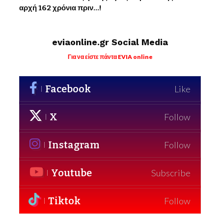
αρχή 162 χρόνια πριν…!
eviaonline.gr Social Media
Για να είστε πάντα EVIA online
Facebook
Like
X
Follow
Instagram
Follow
Youtube
Subscribe
Tiktok
Follow