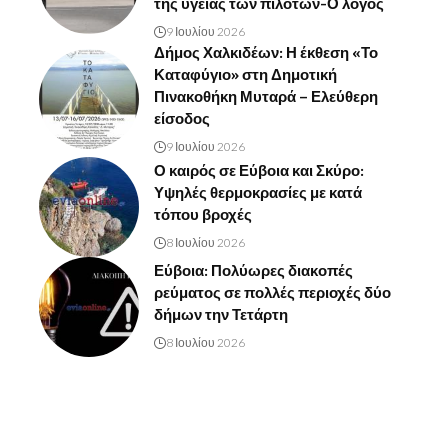
της υγείας των πιλότων-Ο λόγος
9 Ιουλίου 2026
Δήμος Χαλκιδέων: Η έκθεση «Το
Καταφύγιο» στη Δημοτική
Πινακοθήκη Μυταρά – Ελεύθερη
είσοδος
9 Ιουλίου 2026
Ο καιρός σε Εύβοια και Σκύρο:
Υψηλές θερμοκρασίες με κατά
τόπου βροχές
8 Ιουλίου 2026
Εύβοια: Πολύωρες διακοπές
ρεύματος σε πολλές περιοχές δύο
δήμων την Τετάρτη
8 Ιουλίου 2026