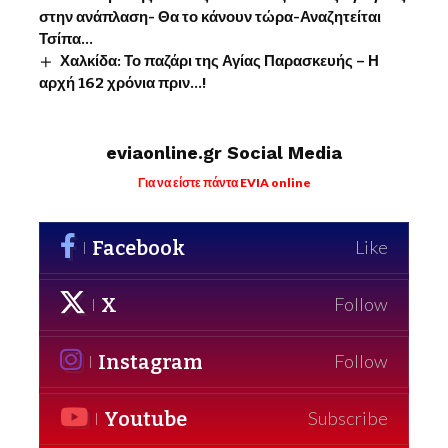
στην ανάπλαση- Θα το κάνουν τώρα-Αναζητείται
Τσίπα…
Χαλκίδα: Το παζάρι της Αγίας Παρασκευής – Η
αρχή 162 χρόνια πριν…!
eviaonline.gr Social Media
Για να είστε πάντα EVIA online
Facebook
Like
X
Follow
Instagram
Follow
Youtube
Subscribe