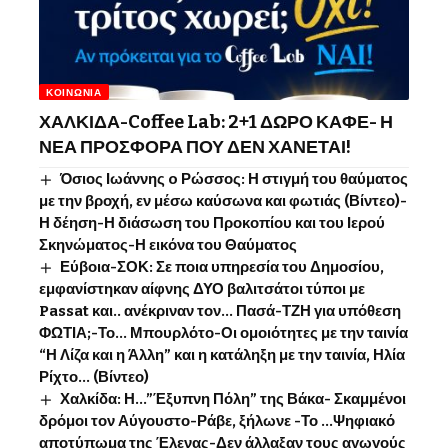
ΚΟΙΝΩΝΊΑ
ΧΑΛΚΙΔΑ-Coffee Lab: 2+1 ΔΩΡΟ ΚΑΦΕ- Η
ΝΕΑ ΠΡΟΣΦΟΡΑ ΠΟΥ ΔΕΝ ΧΑΝΕΤΑΙ!
Όσιος Ιωάννης o Ρώσσος: Η στιγμή του θαύματος
με την βροχή, εν μέσω καύσωνα και φωτιάς (Βίντεο)-
Η δέηση-Η διάσωση του Προκοπίου και του Ιερού
Σκηνώματος-Η εικόνα του Θαύματος
Εύβοια-ΣΟΚ: Σε ποια υπηρεσία του Δημοσίου,
εμφανίστηκαν αίφνης ΔΥΟ βαλιτσάτοι τύποι με
Passat και.. ανέκριναν τον… Πασά-ΤΖΗ για υπόθεση
ΦΩΤΙΑ;-Το… Μπουρλότο-Οι ομοιότητες με την ταινία
“Η Λίζα και η Άλλη” και η κατάληξη με την ταινία, Ηλία
Ρίχτο… (Βίντεο)
Χαλκίδα: Η…”Έξυπνη Πόλη” της Βάκα- Σκαμμένοι
δρόμοι τον Αύγουστο-Ράβε, ξήλωνε -Το …Ψηφιακό
αποτύπωμα της Έλενας-Δεν άλλαξαν τους αγωγούς