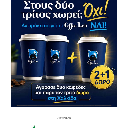
- Διαφήμιση -