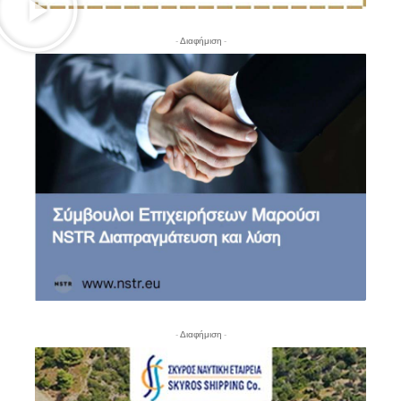
- Διαφήμιση -
- Διαφήμιση -