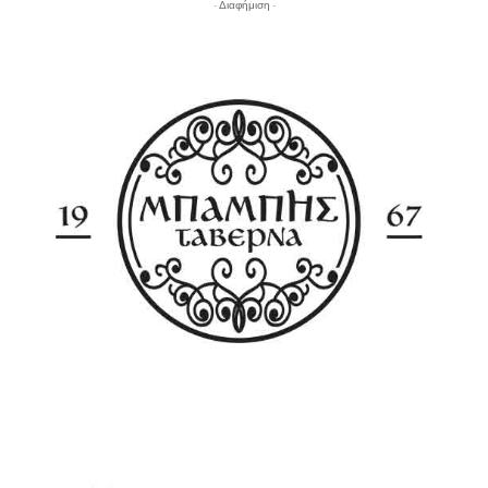
- Διαφήμιση -