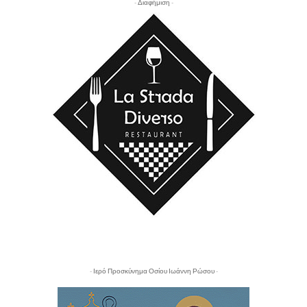
- Διαφήμιση -
- Ιερό Προσκύνημα Οσίου Ιωάννη Ρώσου -