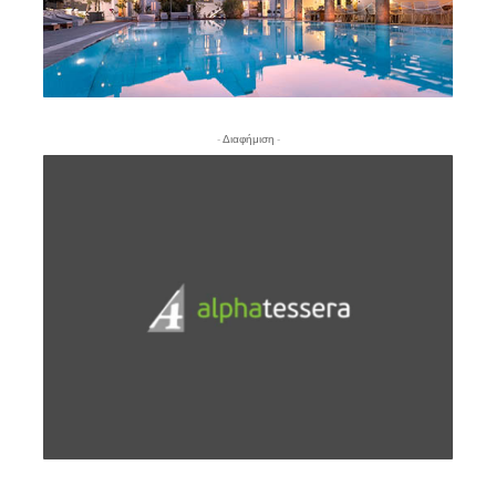
- Διαφήμιση -