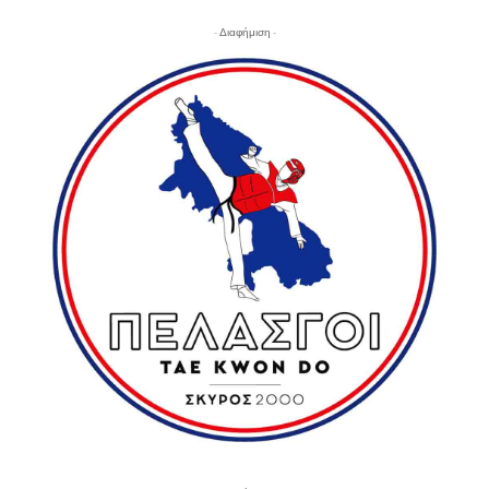
- Διαφήμιση -