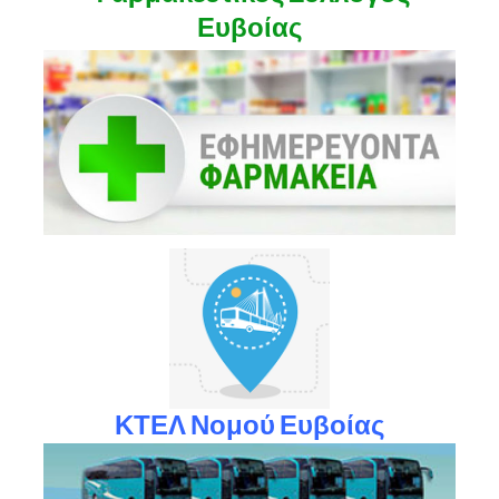
Ευβοίας
ΚΤΕΛ Νομού Ευβοίας