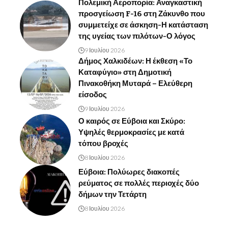
Πολεμική Αεροπορία: Αναγκαστική
προσγείωση F-16 στη Ζάκυνθο που
συμμετείχε σε άσκηση-Η κατάσταση
της υγείας των πιλότων-Ο λόγος
9 Ιουλίου 2026
Δήμος Χαλκιδέων: Η έκθεση «Το
Καταφύγιο» στη Δημοτική
Πινακοθήκη Μυταρά – Ελεύθερη
είσοδος
9 Ιουλίου 2026
Ο καιρός σε Εύβοια και Σκύρο:
Υψηλές θερμοκρασίες με κατά
τόπου βροχές
8 Ιουλίου 2026
Εύβοια: Πολύωρες διακοπές
ρεύματος σε πολλές περιοχές δύο
δήμων την Τετάρτη
8 Ιουλίου 2026