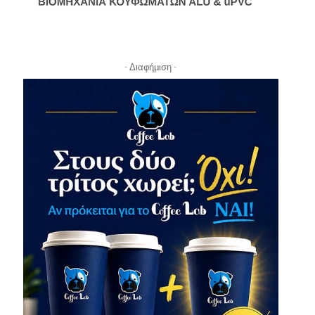
- Διαφήμιση -