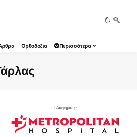
 Άρθρα
Ορθοδοξία
Περισσότερα
Τάρλας
- Διαφήμιση -