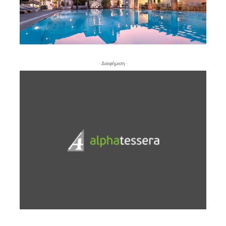
- Διαφήμιση -