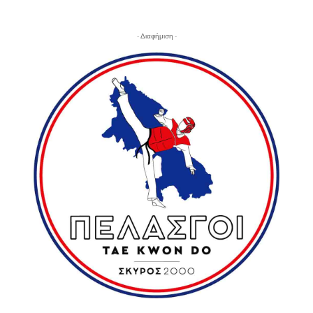
- Διαφήμιση -