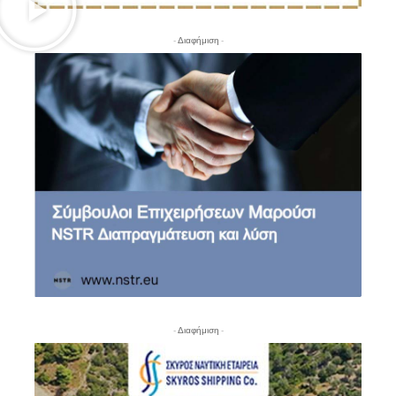
- Διαφήμιση -
- Διαφήμιση -