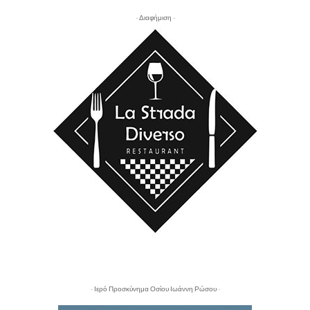
- Διαφήμιση -
- Ιερό Προσκύνημα Οσίου Ιωάννη Ρώσου -