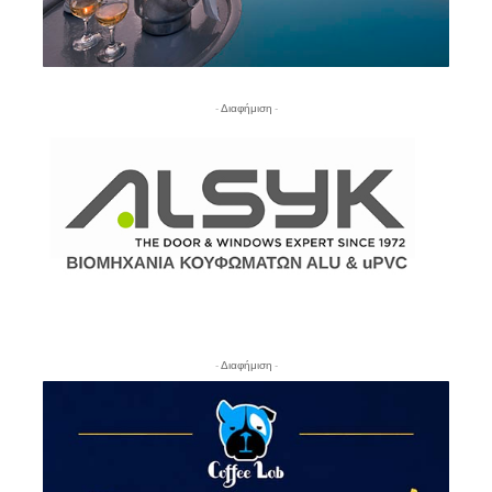
- Διαφήμιση -
- Διαφήμιση -