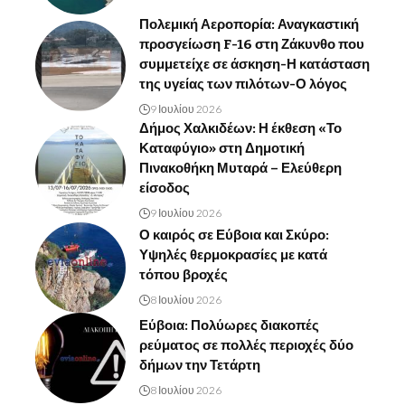
Πολεμική Αεροπορία: Αναγκαστική
προσγείωση F-16 στη Ζάκυνθο που
συμμετείχε σε άσκηση-Η κατάσταση
της υγείας των πιλότων-Ο λόγος
9 Ιουλίου 2026
Δήμος Χαλκιδέων: Η έκθεση «Το
Καταφύγιο» στη Δημοτική
Πινακοθήκη Μυταρά – Ελεύθερη
είσοδος
9 Ιουλίου 2026
Ο καιρός σε Εύβοια και Σκύρο:
Υψηλές θερμοκρασίες με κατά
τόπου βροχές
8 Ιουλίου 2026
Εύβοια: Πολύωρες διακοπές
ρεύματος σε πολλές περιοχές δύο
δήμων την Τετάρτη
8 Ιουλίου 2026