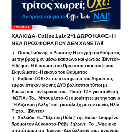
ΚΟΙΝΩΝΊΑ
ΧΑΛΚΙΔΑ-Coffee Lab: 2+1 ΔΩΡΟ ΚΑΦΕ- Η
ΝΕΑ ΠΡΟΣΦΟΡΑ ΠΟΥ ΔΕΝ ΧΑΝΕΤΑΙ!
Όσιος Ιωάννης o Ρώσσος: Η στιγμή του θαύματος
με την βροχή, εν μέσω καύσωνα και φωτιάς (Βίντεο)-
Η δέηση-Η διάσωση του Προκοπίου και του Ιερού
Σκηνώματος-Η εικόνα του Θαύματος
Εύβοια-ΣΟΚ: Σε ποια υπηρεσία του Δημοσίου,
εμφανίστηκαν αίφνης ΔΥΟ βαλιτσάτοι τύποι με
Passat και.. ανέκριναν τον… Πασά-ΤΖΗ για υπόθεση
ΦΩΤΙΑ;-Το… Μπουρλότο-Οι ομοιότητες με την ταινία
“Η Λίζα και η Άλλη” και η κατάληξη με την ταινία, Ηλία
Ρίχτο… (Βίντεο)
Χαλκίδα: Η…”Έξυπνη Πόλη” της Βάκα- Σκαμμένοι
δρόμοι τον Αύγουστο-Ράβε, ξήλωνε -Το …Ψηφιακό
αποτύπωμα της Έλενας-Δεν άλλαξαν τους αγωγούς