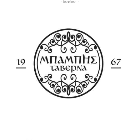
- Διαφήμιση -