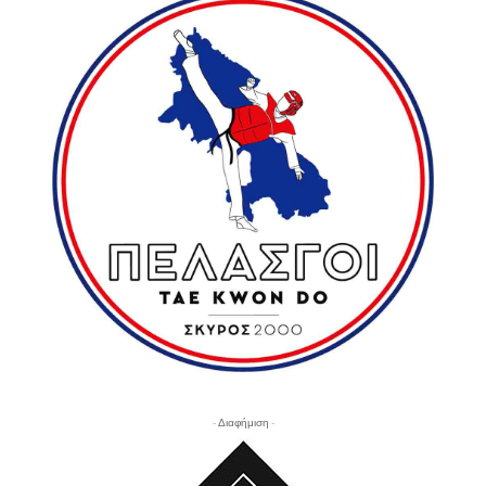
- Διαφήμιση -