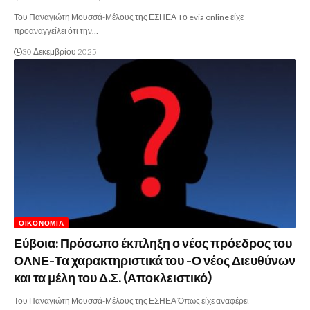
Του Παναγιώτη Μουσσά-Μέλους της ΕΣΗΕΑ Tο evia online είχε
προαναγγείλει ότι την…
30 Δεκεμβρίου 2025
ΟΙΚΟΝΟΜΊΑ
Εύβοια: Πρόσωπο έκπληξη ο νέος πρόεδρος του
ΟΛΝΕ-Τα χαρακτηριστικά του -Ο νέος Διευθύνων
και τα μέλη του Δ.Σ. (Αποκλειστικό)
Του Παναγιώτη Μουσσά-Μέλους της ΕΣΗΕΑ Όπως είχε αναφέρει