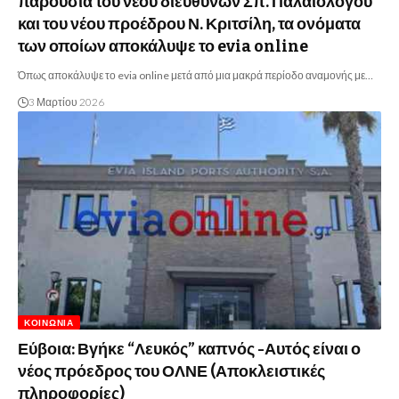
παρουσία του νέου διευθύνων Σπ. Παλαιολόγου
και του νέου προέδρου Ν. Κριτσίλη, τα ονόματα
των οποίων αποκάλυψε το evia online
Όπως αποκάλυψε το evia online μετά από μια μακρά περίοδο αναμονής με…
3 Μαρτίου 2026
ΚΟΙΝΩΝΊΑ
Εύβοια: Βγήκε “Λευκός” καπνός -Αυτός είναι ο
νέος πρόεδρος του ΟΛΝΕ (Αποκλειστικές
πληροφορίες)