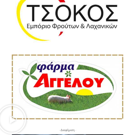
- Διαφήμιση -