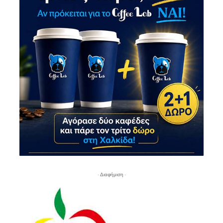
- Διαφήμιση -