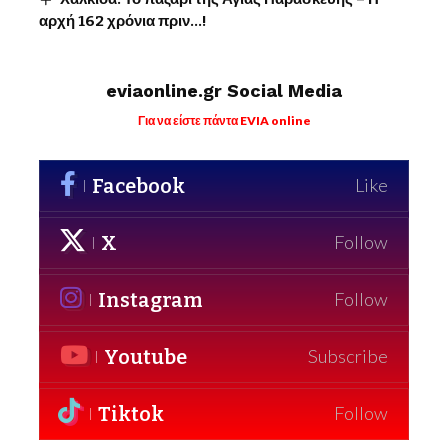
αρχή 162 χρόνια πριν…!
eviaonline.gr Social Media
Για να είστε πάντα EVIA online
Facebook
Like
X
Follow
Instagram
Follow
Youtube
Subscribe
Tiktok
Follow