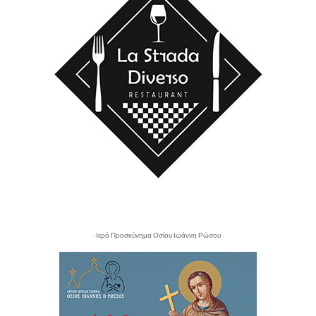
- Ιερό Προσκύνημα Οσίου Ιωάννη Ρώσου -