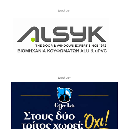
- Διαφήμιση -
- Διαφήμιση -