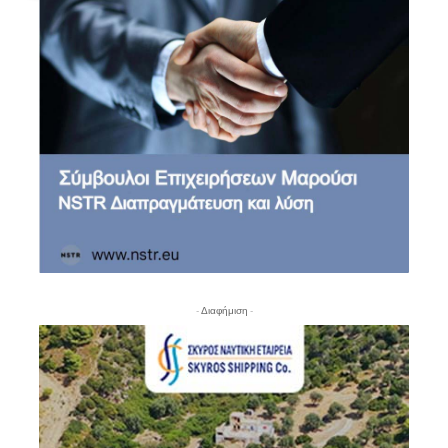
- Διαφήμιση -