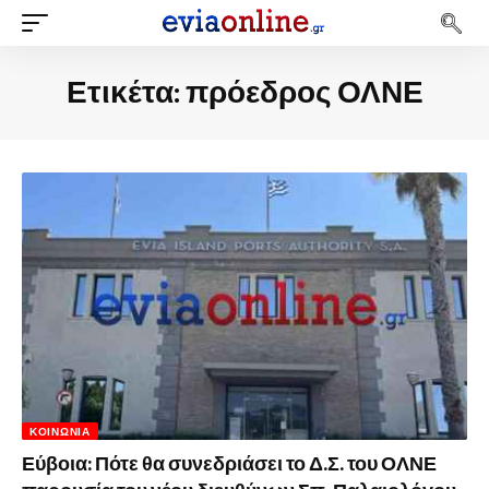
Ετικέτα:
πρόεδρος ΟΛΝΕ
ΚΟΙΝΩΝΊΑ
Εύβοια: Πότε θα συνεδριάσει το Δ.Σ. του ΟΛΝΕ