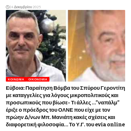
24 Δεκεμβρίου 2025
ΚΟΙΝΩΝΊΑ
ΟΙΚΟΝΟΜΊΑ
Εύβοια: Παραίτηση Βόμβα του Σπύρου Γεροντίτη
με καταγγελίες για λόγους μικροπολιτικούς και
προσωπικούς που βίωσε- Τι άλλες …”ναπάλμ”
έριξε ο πρόεδρος του ΟΛΝΕ που είχε με τον
πρώην Δ/νων Μπ. Μανιάτη κακές σχέσεις και
διαφορετική φιλοσοφία… Το Υ.Γ. του evia online