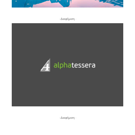
- Διαφήμιση -
- Διαφήμιση -