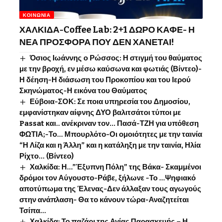
ΚΟΙΝΩΝΊΑ
ΧΑΛΚΙΔΑ-Coffee Lab: 2+1 ΔΩΡΟ ΚΑΦΕ- Η
ΝΕΑ ΠΡΟΣΦΟΡΑ ΠΟΥ ΔΕΝ ΧΑΝΕΤΑΙ!
Όσιος Ιωάννης o Ρώσσος: Η στιγμή του θαύματος
με την βροχή, εν μέσω καύσωνα και φωτιάς (Βίντεο)-
Η δέηση-Η διάσωση του Προκοπίου και του Ιερού
Σκηνώματος-Η εικόνα του Θαύματος
Εύβοια-ΣΟΚ: Σε ποια υπηρεσία του Δημοσίου,
εμφανίστηκαν αίφνης ΔΥΟ βαλιτσάτοι τύποι με
Passat και.. ανέκριναν τον… Πασά-ΤΖΗ για υπόθεση
ΦΩΤΙΑ;-Το… Μπουρλότο-Οι ομοιότητες με την ταινία
“Η Λίζα και η Άλλη” και η κατάληξη με την ταινία, Ηλία
Ρίχτο… (Βίντεο)
Χαλκίδα: Η…”Έξυπνη Πόλη” της Βάκα- Σκαμμένοι
δρόμοι τον Αύγουστο-Ράβε, ξήλωνε -Το …Ψηφιακό
αποτύπωμα της Έλενας-Δεν άλλαξαν τους αγωγούς
στην ανάπλαση- Θα το κάνουν τώρα-Αναζητείται
Τσίπα…
Χαλκίδα: Το παζάρι της Αγίας Παρασκευής – Η