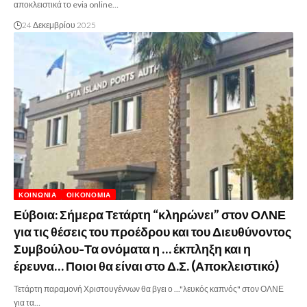
αποκλειστικά το evia online…
24 Δεκεμβρίου 2025
ΚΟΙΝΩΝΊΑ
ΟΙΚΟΝΟΜΊΑ
Εύβοια: Σήμερα Τετάρτη “κληρώνει” στον ΟΛΝΕ
για τις θέσεις του προέδρου και του Διευθύνοντος
Συμβούλου-Τα ονόματα η … έκπληξη και η
έρευνα… Ποιοι θα είναι στο Δ.Σ. (Αποκλειστικό)
Τετάρτη παραμονή Χριστουγέννων θα βγει ο ..."λευκός καπνός" στον ΟΛΝΕ
για τα…