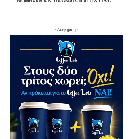
- Διαφήμιση -