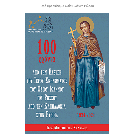
- Ιερό Προσκύνημα Οσίου Ιωάννη Ρώσου -