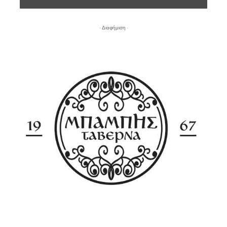
- Διαφήμιση -