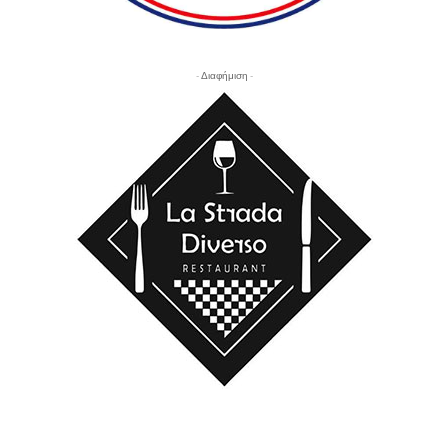
- Διαφήμιση -