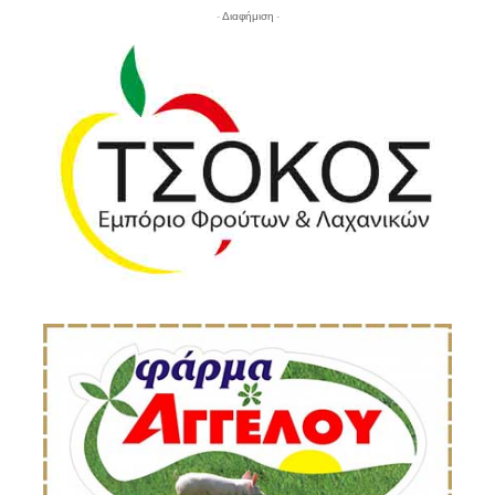
- Διαφήμιση -