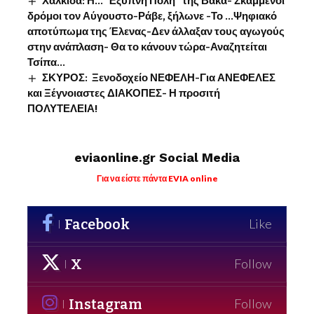
Χαλκίδα: Η…”Έξυπνη Πόλη” της Βάκα- Σκαμμένοι
δρόμοι τον Αύγουστο-Ράβε, ξήλωνε -Το …Ψηφιακό
αποτύπωμα της Έλενας-Δεν άλλαξαν τους αγωγούς
στην ανάπλαση- Θα το κάνουν τώρα-Αναζητείται
Τσίπα…
ΣΚΥΡΟΣ: Ξενοδοχείο ΝΕΦΕΛΗ-Για ΑΝΕΦΕΛΕΣ
και Ξέγνοιαστες ΔΙΑΚΟΠΕΣ- Η προσιτή
ΠΟΛΥΤΕΛΕΙΑ!
eviaonline.gr Social Media
Για να είστε πάντα EVIA online
Facebook
Like
X
Follow
Instagram
Follow