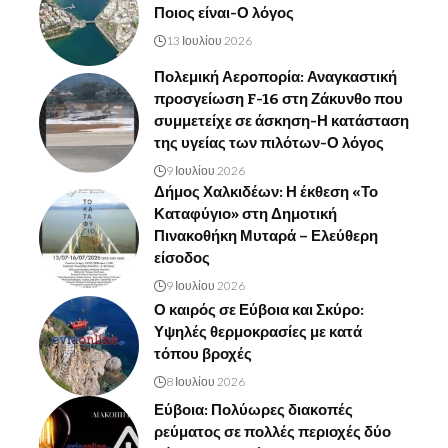
Ποιος είναι-Ο λόγος
13 Ιουλίου 2026
Πολεμική Αεροπορία: Αναγκαστική
προσγείωση F-16 στη Ζάκυνθο που
συμμετείχε σε άσκηση-Η κατάσταση
της υγείας των πιλότων-Ο λόγος
9 Ιουλίου 2026
Δήμος Χαλκιδέων: Η έκθεση «Το
Καταφύγιο» στη Δημοτική
Πινακοθήκη Μυταρά – Ελεύθερη
είσοδος
9 Ιουλίου 2026
Ο καιρός σε Εύβοια και Σκύρο:
Υψηλές θερμοκρασίες με κατά
τόπου βροχές
8 Ιουλίου 2026
Εύβοια: Πολύωρες διακοπές
ρεύματος σε πολλές περιοχές δύο