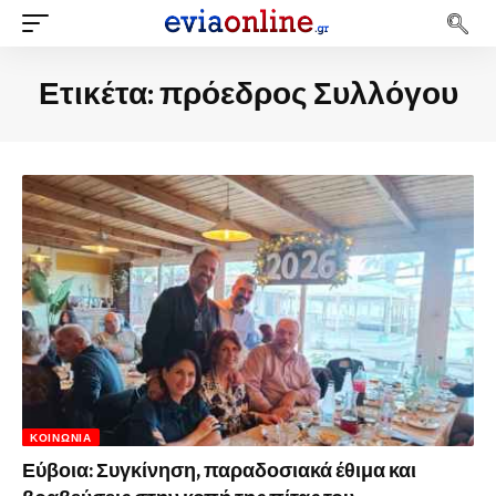
Ετικέτα:
πρόεδρος Συλλόγου
ΚΟΙΝΩΝΊΑ
Εύβοια: Συγκίνηση, παραδοσιακά έθιμα και