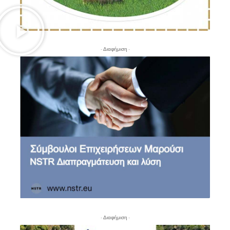
- Διαφήμιση -
- Διαφήμιση -