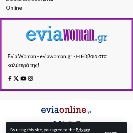
Online
Evia Woman - eviawoman.gr - Η Εύβοια στα
καλύτερά της!
By using this site, you agree to the
Privacy