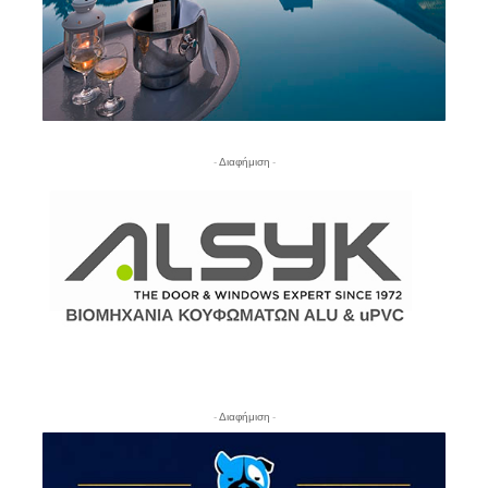
- Διαφήμιση -
- Διαφήμιση -