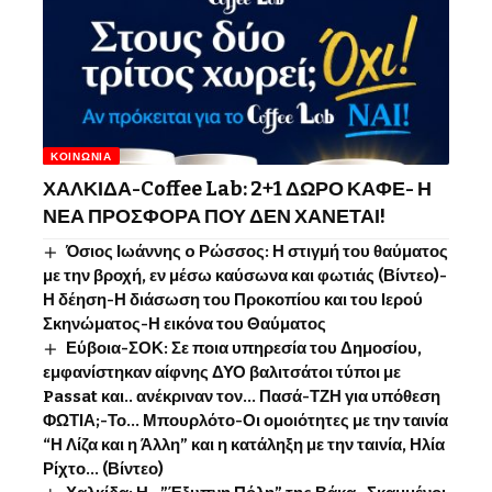
ΚΟΙΝΩΝΊΑ
ΧΑΛΚΙΔΑ-Coffee Lab: 2+1 ΔΩΡΟ ΚΑΦΕ- Η
ΝΕΑ ΠΡΟΣΦΟΡΑ ΠΟΥ ΔΕΝ ΧΑΝΕΤΑΙ!
Όσιος Ιωάννης o Ρώσσος: Η στιγμή του θαύματος
με την βροχή, εν μέσω καύσωνα και φωτιάς (Βίντεο)-
Η δέηση-Η διάσωση του Προκοπίου και του Ιερού
Σκηνώματος-Η εικόνα του Θαύματος
Εύβοια-ΣΟΚ: Σε ποια υπηρεσία του Δημοσίου,
εμφανίστηκαν αίφνης ΔΥΟ βαλιτσάτοι τύποι με
Passat και.. ανέκριναν τον… Πασά-ΤΖΗ για υπόθεση
ΦΩΤΙΑ;-Το… Μπουρλότο-Οι ομοιότητες με την ταινία
“Η Λίζα και η Άλλη” και η κατάληξη με την ταινία, Ηλία
Ρίχτο… (Βίντεο)