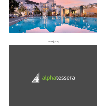
- Διαφήμιση -