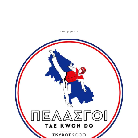
- Διαφήμιση -