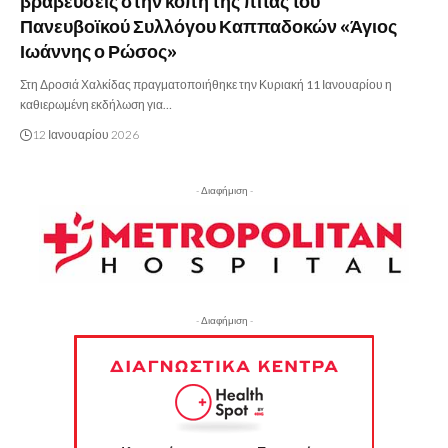
βραβεύσεις στην κοπή της πίτας του
Πανευβοϊκού Συλλόγου Καππαδοκών «Άγιος
Ιωάννης ο Ρώσος»
Στη Δροσιά Χαλκίδας πραγματοποιήθηκε την Κυριακή 11 Ιανουαρίου η
καθιερωμένη εκδήλωση για…
12 Ιανουαρίου 2026
- Διαφήμιση -
- Διαφήμιση -