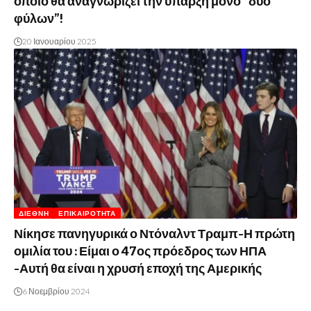
οποίο θα αναγνωρίζει την ύπαρξη μόνο “δύο
φύλων”!
20 Ιανουαρίου 2025
ΔΙΕΘΝΉ
ΕΠΙΚΑΙΡΌΤΗΤΑ
Νίκησε πανηγυρικά ο Ντόναλντ Τραμπ-Η πρώτη
ομιλία του : Είμαι ο 47ος πρόεδρος των ΗΠΑ
-Αυτή θα είναι η χρυσή εποχή της Αμερικής
6 Νοεμβρίου 2024