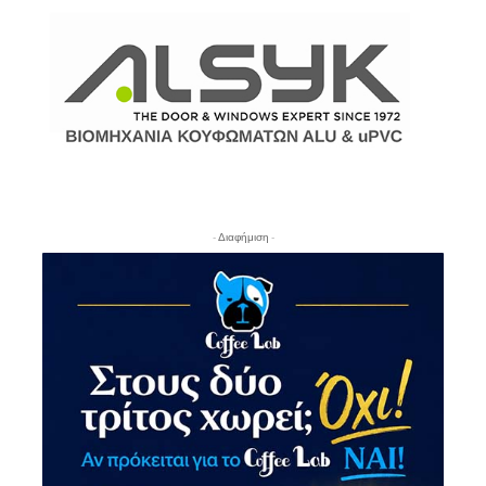
- Διαφήμιση -