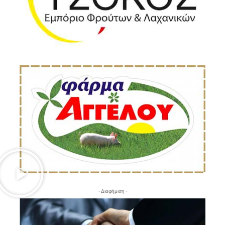
- Διαφήμιση -