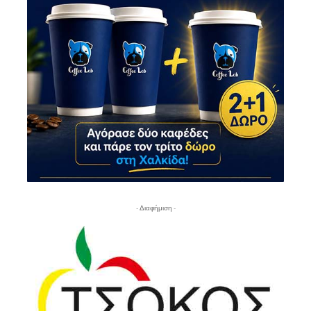
- Διαφήμιση -