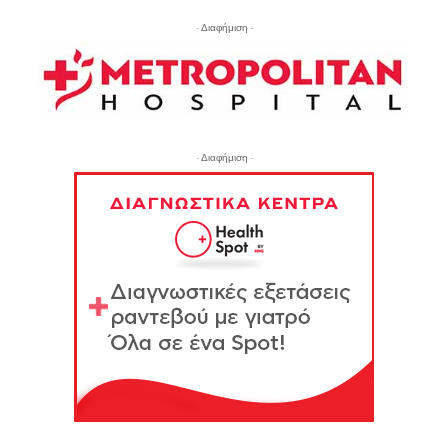
- Διαφήμιση -
- Διαφήμιση -