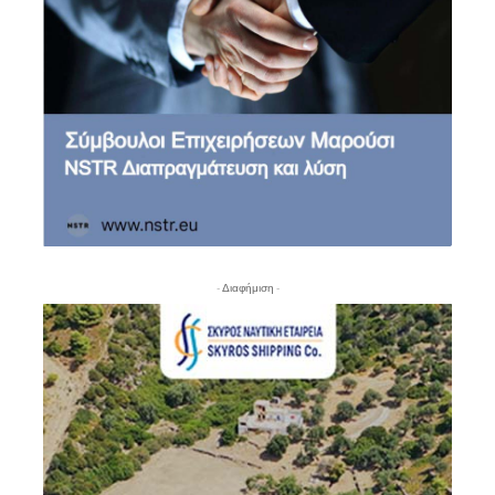
- Διαφήμιση -