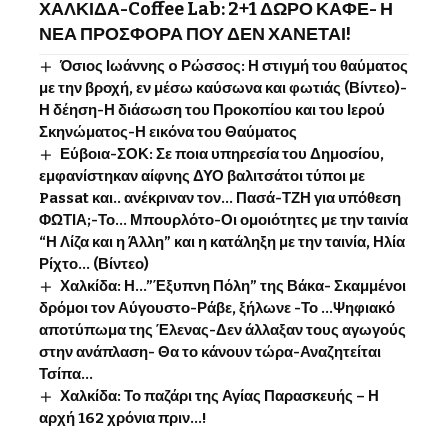
ΧΑΛΚΙΔΑ-Coffee Lab: 2+1 ΔΩΡΟ ΚΑΦΕ- Η
ΝΕΑ ΠΡΟΣΦΟΡΑ ΠΟΥ ΔΕΝ ΧΑΝΕΤΑΙ!
Όσιος Ιωάννης o Ρώσσος: Η στιγμή του θαύματος
με την βροχή, εν μέσω καύσωνα και φωτιάς (Βίντεο)-
Η δέηση-Η διάσωση του Προκοπίου και του Ιερού
Σκηνώματος-Η εικόνα του Θαύματος
Εύβοια-ΣΟΚ: Σε ποια υπηρεσία του Δημοσίου,
εμφανίστηκαν αίφνης ΔΥΟ βαλιτσάτοι τύποι με
Passat και.. ανέκριναν τον… Πασά-ΤΖΗ για υπόθεση
ΦΩΤΙΑ;-Το… Μπουρλότο-Οι ομοιότητες με την ταινία
“Η Λίζα και η Άλλη” και η κατάληξη με την ταινία, Ηλία
Ρίχτο… (Βίντεο)
Χαλκίδα: Η…”Έξυπνη Πόλη” της Βάκα- Σκαμμένοι
δρόμοι τον Αύγουστο-Ράβε, ξήλωνε -Το …Ψηφιακό
αποτύπωμα της Έλενας-Δεν άλλαξαν τους αγωγούς
στην ανάπλαση- Θα το κάνουν τώρα-Αναζητείται
Τσίπα…
Χαλκίδα: Το παζάρι της Αγίας Παρασκευής – Η
αρχή 162 χρόνια πριν…!