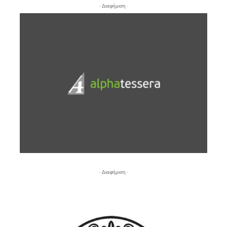
- Διαφήμιση -
- Διαφήμιση -