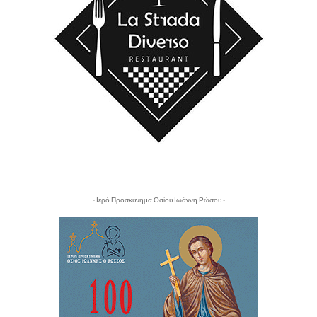
- Ιερό Προσκύνημα Οσίου Ιωάννη Ρώσου -