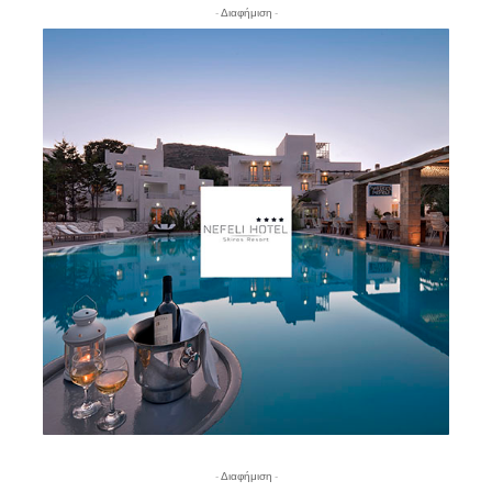
- Διαφήμιση -
- Διαφήμιση -