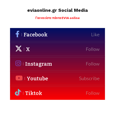
eviaonline.gr Social Media
Για να είστε πάντα EVIA online
Facebook
Like
X
Follow
Instagram
Follow
Youtube
Subscribe
Tiktok
Follow