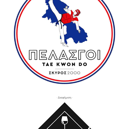
- Διαφήμιση -