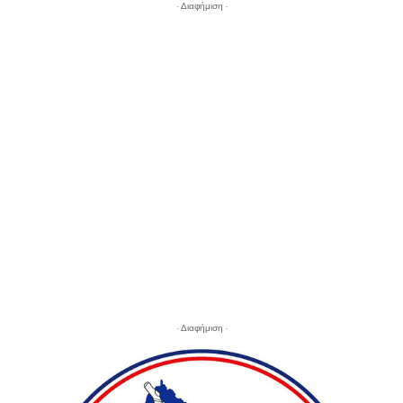
- Διαφήμιση -
- Διαφήμιση -