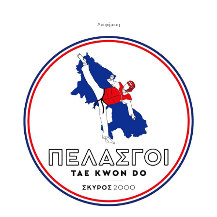
- Διαφήμιση -