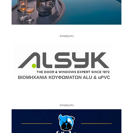
- Διαφήμιση -
- Διαφήμιση -