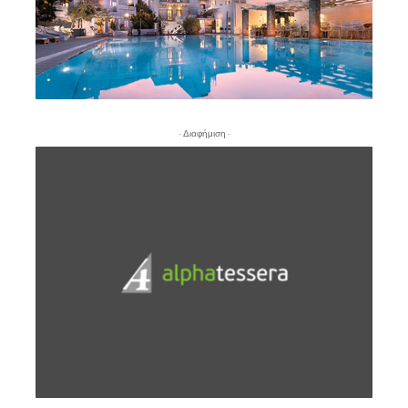
- Διαφήμιση -