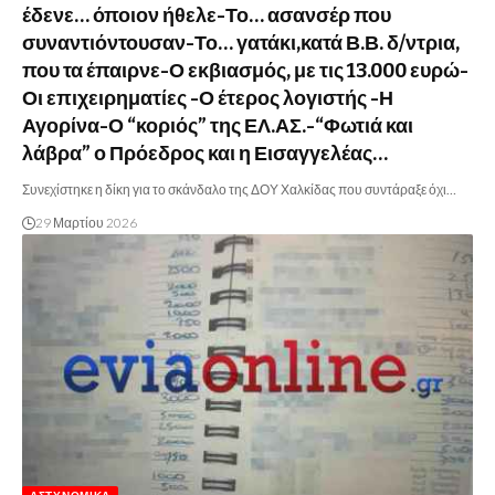
έδενε… όποιον ήθελε-Το… ασανσέρ που
συναντιόντουσαν-Το… γατάκι,κατά Β.Β. δ/ντρια,
που τα έπαιρνε-Ο εκβιασμός, με τις 13.000 ευρώ-
Οι επιχειρηματίες -Ο έτερος λογιστής -Η
Αγορίνα-Ο “κοριός” της ΕΛ.ΑΣ.-“Φωτιά και
λάβρα” ο Πρόεδρος και η Εισαγγελέας…
Συνεχίστηκε η δίκη για το σκάνδαλο της ΔΟΥ Χαλκίδας που συντάραξε όχι…
29 Μαρτίου 2026