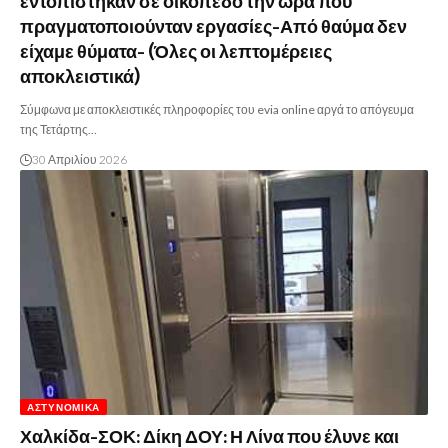
εντοπίστηκαν σε οικόπεδο την ώρα που
πραγματοποιούνταν εργασίες-Από θαύμα δεν
είχαμε θύματα- (Όλες οι λεπτομέρειες
αποκλειστικά)
Σύμφωνα με αποκλειστικές πληροφορίες του evia online αργά το απόγευμα
της Τετάρτης…
30 Απριλίου 2026
ΑΣΤΥΝΟΜΙΚΆ
Χαλκίδα-ΣΟΚ: Δίκη ΔΟΥ: Η Λίνα που έλυνε και