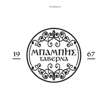
- Διαφήμιση -