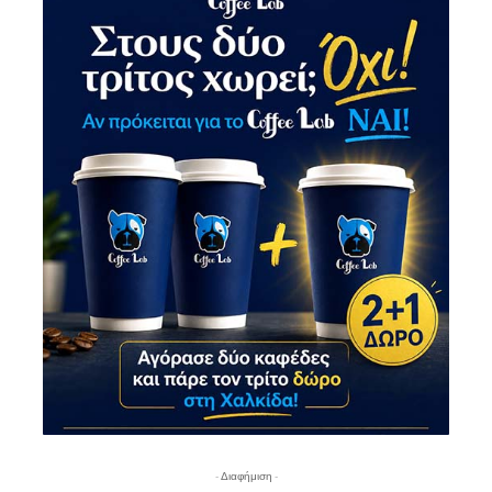
- Διαφήμιση -