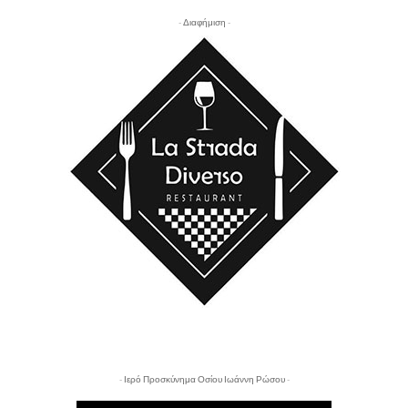
- Διαφήμιση -
- Ιερό Προσκύνημα Οσίου Ιωάννη Ρώσου -