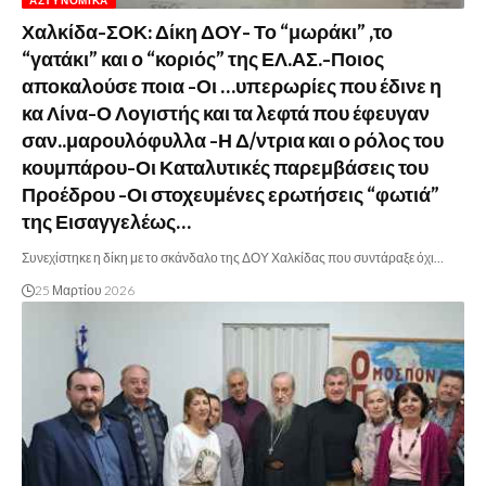
ΑΣΤΥΝΟΜΙΚΆ
Χαλκίδα-ΣΟΚ: Δίκη ΔΟΥ- Το “μωράκι” ,το
“γατάκι” και ο “κοριός” της ΕΛ.ΑΣ.-Ποιος
αποκαλούσε ποια -Οι …υπερωρίες που έδινε η
κα Λίνα-Ο Λογιστής και τα λεφτά που έφευγαν
σαν..μαρουλόφυλλα -Η Δ/ντρια και ο ρόλος του
κουμπάρου-Οι Καταλυτικές παρεμβάσεις του
Προέδρου -Οι στοχευμένες ερωτήσεις “φωτιά”
της Εισαγγελέως…
Συνεχίστηκε η δίκη με το σκάνδαλο της ΔΟΥ Χαλκίδας που συντάραξε όχι…
25 Μαρτίου 2026