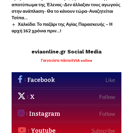
αποτύπωμα της Έλενας-Δεν άλλαξαν τους αγωγούς
στην ανάπλαση- Θα το κάνουν τώρα-Αναζητείται
Τσίπα…
Χαλκίδα: Το παζάρι της Αγίας Παρασκευής – Η
αρχή 162 χρόνια πριν…!
eviaonline.gr Social Media
Για να είστε πάντα EVIA online
Facebook
Like
X
Follow
Instagram
Follow
Youtube
Subscribe