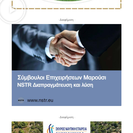
- Διαφήμιση -
- Διαφήμιση -