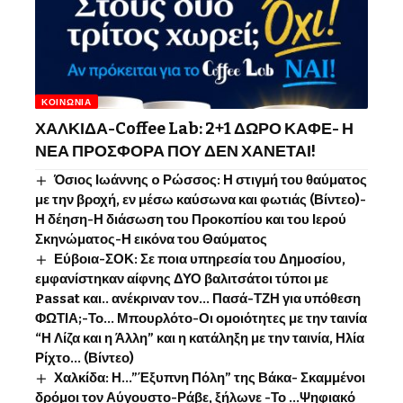
ΚΟΙΝΩΝΊΑ
ΧΑΛΚΙΔΑ-Coffee Lab: 2+1 ΔΩΡΟ ΚΑΦΕ- Η
ΝΕΑ ΠΡΟΣΦΟΡΑ ΠΟΥ ΔΕΝ ΧΑΝΕΤΑΙ!
Όσιος Ιωάννης o Ρώσσος: Η στιγμή του θαύματος
με την βροχή, εν μέσω καύσωνα και φωτιάς (Βίντεο)-
Η δέηση-Η διάσωση του Προκοπίου και του Ιερού
Σκηνώματος-Η εικόνα του Θαύματος
Εύβοια-ΣΟΚ: Σε ποια υπηρεσία του Δημοσίου,
εμφανίστηκαν αίφνης ΔΥΟ βαλιτσάτοι τύποι με
Passat και.. ανέκριναν τον… Πασά-ΤΖΗ για υπόθεση
ΦΩΤΙΑ;-Το… Μπουρλότο-Οι ομοιότητες με την ταινία
“Η Λίζα και η Άλλη” και η κατάληξη με την ταινία, Ηλία
Ρίχτο… (Βίντεο)
Χαλκίδα: Η…”Έξυπνη Πόλη” της Βάκα- Σκαμμένοι
δρόμοι τον Αύγουστο-Ράβε, ξήλωνε -Το …Ψηφιακό