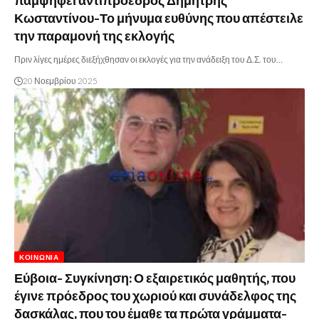
παμψηφεί αντιπρόεδρος Δημήτρης
Κωσταντίνου-Το μήνυμα ευθύνης που απέστειλε
την παραμονή της εκλογής
Πριν λίγες ημέρες διεξήχθησαν οι εκλογές για την ανάδειξη του Δ.Σ. του…
20 Νοεμβρίου 2025
ΚΟΙΝΩΝΊΑ
Εύβοια- Συγκίνηση: Ο εξαιρετικός μαθητής, που
έγινε πρόεδρος του χωριού και συνάδελφος της
δασκάλας, που του έμαθε τα πρώτα γράμματα-