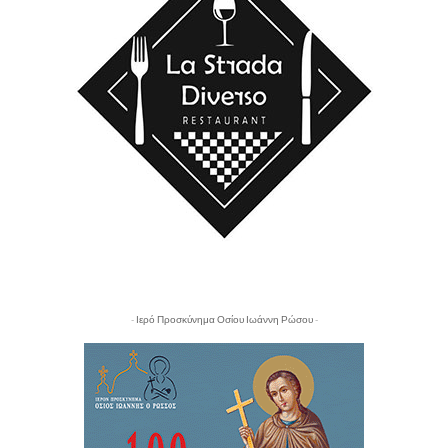
- Ιερό Προσκύνημα Οσίου Ιωάννη Ρώσου -