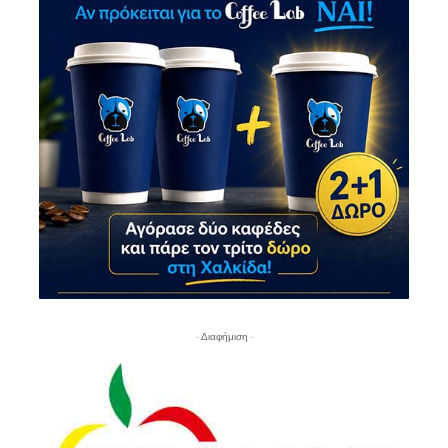
- Διαφήμιση -