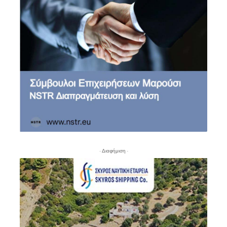
- Διαφήμιση -