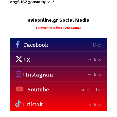
αρχή 162 χρόνια πριν…!
eviaonline.gr Social Media
Για να είστε πάντα EVIA online
Facebook
Like
X
Follow
Instagram
Follow
Youtube
Subscribe
Tiktok
Follow