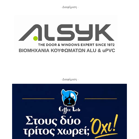
- Διαφήμιση -
- Διαφήμιση -