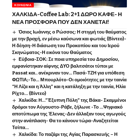
ΚΟΙΝΩΝΊΑ
ΧΑΛΚΙΔΑ-Coffee Lab: 2+1 ΔΩΡΟ ΚΑΦΕ- Η
ΝΕΑ ΠΡΟΣΦΟΡΑ ΠΟΥ ΔΕΝ ΧΑΝΕΤΑΙ!
Όσιος Ιωάννης o Ρώσσος: Η στιγμή του θαύματος
με την βροχή, εν μέσω καύσωνα και φωτιάς (Βίντεο)-
Η δέηση-Η διάσωση του Προκοπίου και του Ιερού
Σκηνώματος-Η εικόνα του Θαύματος
Εύβοια-ΣΟΚ: Σε ποια υπηρεσία του Δημοσίου,
εμφανίστηκαν αίφνης ΔΥΟ βαλιτσάτοι τύποι με
Passat και.. ανέκριναν τον… Πασά-ΤΖΗ για υπόθεση
ΦΩΤΙΑ;-Το… Μπουρλότο-Οι ομοιότητες με την ταινία
“Η Λίζα και η Άλλη” και η κατάληξη με την ταινία, Ηλία
Ρίχτο… (Βίντεο)
Χαλκίδα: Η…”Έξυπνη Πόλη” της Βάκα- Σκαμμένοι
δρόμοι τον Αύγουστο-Ράβε, ξήλωνε -Το …Ψηφιακό
αποτύπωμα της Έλενας-Δεν άλλαξαν τους αγωγούς
στην ανάπλαση- Θα το κάνουν τώρα-Αναζητείται
Τσίπα…
Χαλκίδα: Το παζάρι της Αγίας Παρασκευής – Η