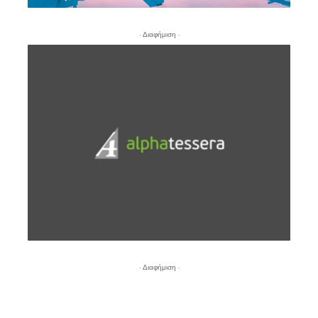
- Διαφήμιση -
- Διαφήμιση -