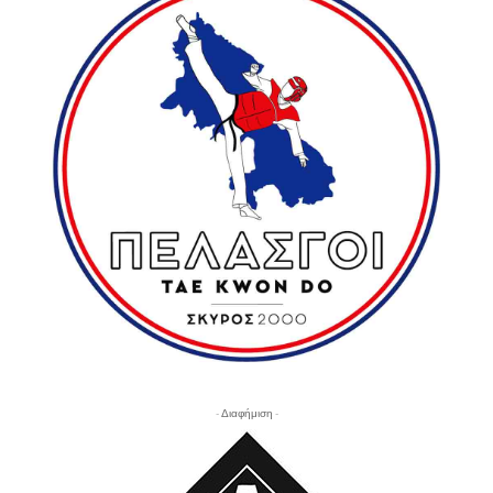
- Διαφήμιση -