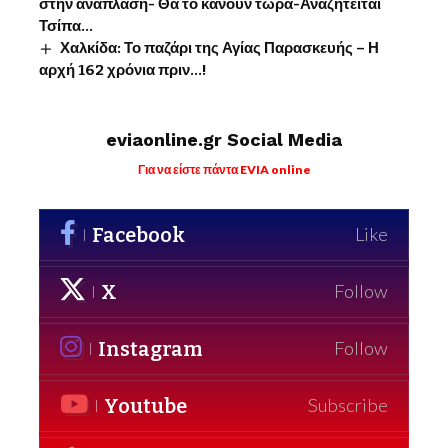
στην ανάπλαση- Θα το κάνουν τώρα-Αναζητείται
Τσίπα…
Χαλκίδα: Το παζάρι της Αγίας Παρασκευής – Η
αρχή 162 χρόνια πριν…!
eviaonline.gr Social Media
Για να είστε πάντα EVIA online
Facebook
Like
X
Follow
Instagram
Follow
Youtube
Subscribe