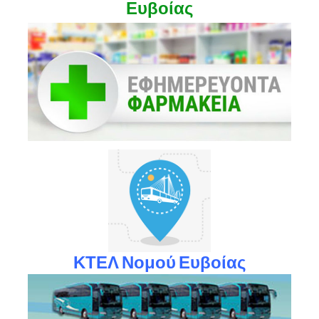
Ευβοίας
ΚΤΕΛ Νομού Ευβοίας