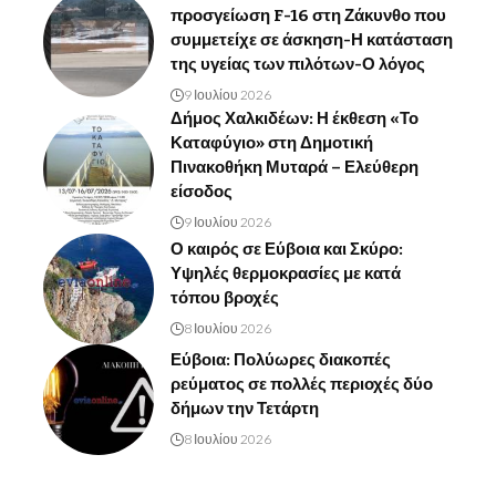
προσγείωση F-16 στη Ζάκυνθο που
συμμετείχε σε άσκηση-Η κατάσταση
της υγείας των πιλότων-Ο λόγος
9 Ιουλίου 2026
Δήμος Χαλκιδέων: Η έκθεση «Το
Καταφύγιο» στη Δημοτική
Πινακοθήκη Μυταρά – Ελεύθερη
είσοδος
9 Ιουλίου 2026
Ο καιρός σε Εύβοια και Σκύρο:
Υψηλές θερμοκρασίες με κατά
τόπου βροχές
8 Ιουλίου 2026
Εύβοια: Πολύωρες διακοπές
ρεύματος σε πολλές περιοχές δύο
δήμων την Τετάρτη
8 Ιουλίου 2026