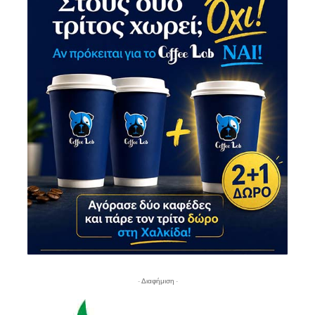
- Διαφήμιση -