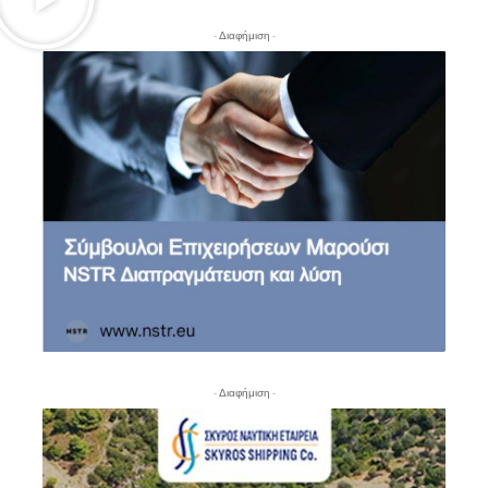
- Διαφήμιση -
- Διαφήμιση -