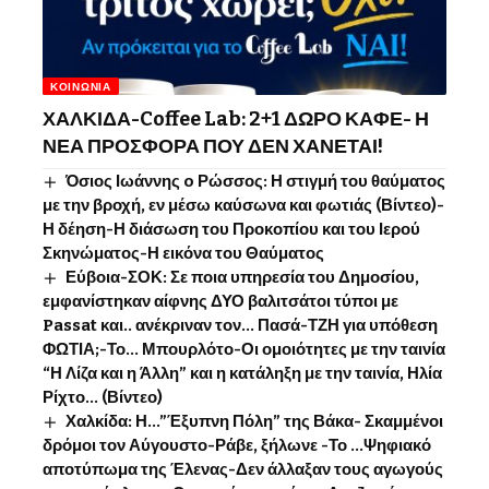
ΚΟΙΝΩΝΊΑ
ΧΑΛΚΙΔΑ-Coffee Lab: 2+1 ΔΩΡΟ ΚΑΦΕ- Η
ΝΕΑ ΠΡΟΣΦΟΡΑ ΠΟΥ ΔΕΝ ΧΑΝΕΤΑΙ!
Όσιος Ιωάννης o Ρώσσος: Η στιγμή του θαύματος
με την βροχή, εν μέσω καύσωνα και φωτιάς (Βίντεο)-
Η δέηση-Η διάσωση του Προκοπίου και του Ιερού
Σκηνώματος-Η εικόνα του Θαύματος
Εύβοια-ΣΟΚ: Σε ποια υπηρεσία του Δημοσίου,
εμφανίστηκαν αίφνης ΔΥΟ βαλιτσάτοι τύποι με
Passat και.. ανέκριναν τον… Πασά-ΤΖΗ για υπόθεση
ΦΩΤΙΑ;-Το… Μπουρλότο-Οι ομοιότητες με την ταινία
“Η Λίζα και η Άλλη” και η κατάληξη με την ταινία, Ηλία
Ρίχτο… (Βίντεο)
Χαλκίδα: Η…”Έξυπνη Πόλη” της Βάκα- Σκαμμένοι
δρόμοι τον Αύγουστο-Ράβε, ξήλωνε -Το …Ψηφιακό
αποτύπωμα της Έλενας-Δεν άλλαξαν τους αγωγούς