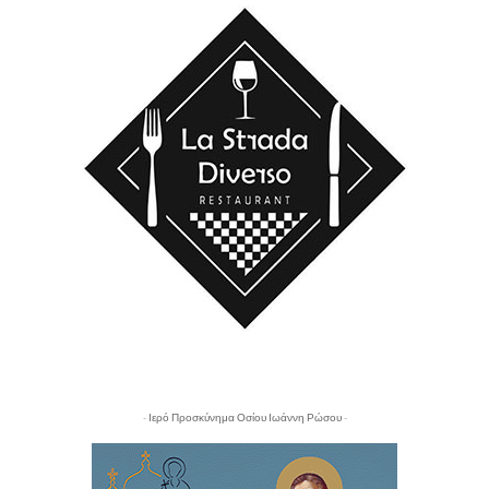
- Ιερό Προσκύνημα Οσίου Ιωάννη Ρώσου -