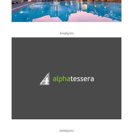
- Διαφήμιση -
- Διαφήμιση -