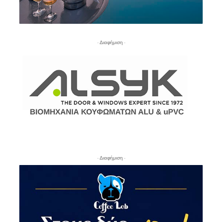
- Διαφήμιση -
- Διαφήμιση -