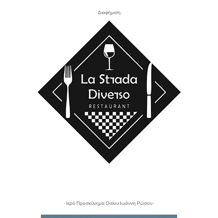
- Διαφήμιση -
- Ιερό Προσκύνημα Οσίου Ιωάννη Ρώσου -