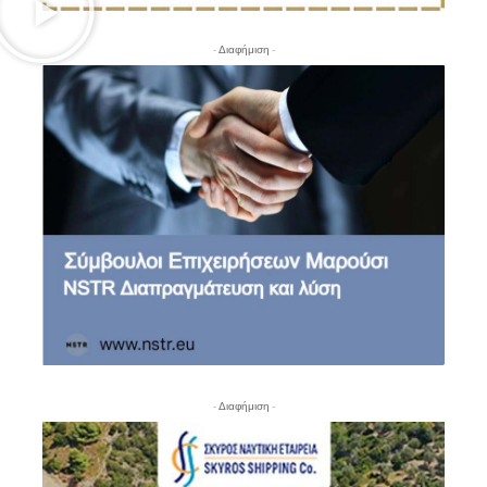
- Διαφήμιση -
- Διαφήμιση -