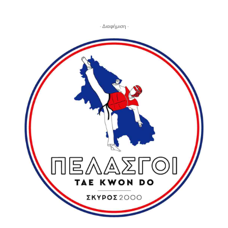
- Διαφήμιση -