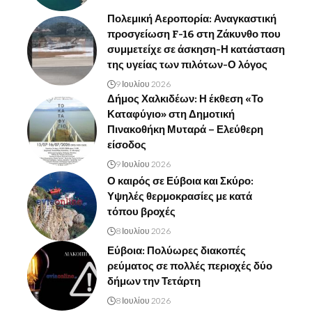
Πολεμική Αεροπορία: Αναγκαστική
προσγείωση F-16 στη Ζάκυνθο που
συμμετείχε σε άσκηση-Η κατάσταση
της υγείας των πιλότων-Ο λόγος
9 Ιουλίου 2026
Δήμος Χαλκιδέων: Η έκθεση «Το
Καταφύγιο» στη Δημοτική
Πινακοθήκη Μυταρά – Ελεύθερη
είσοδος
9 Ιουλίου 2026
Ο καιρός σε Εύβοια και Σκύρο:
Υψηλές θερμοκρασίες με κατά
τόπου βροχές
8 Ιουλίου 2026
Εύβοια: Πολύωρες διακοπές
ρεύματος σε πολλές περιοχές δύο
δήμων την Τετάρτη
8 Ιουλίου 2026