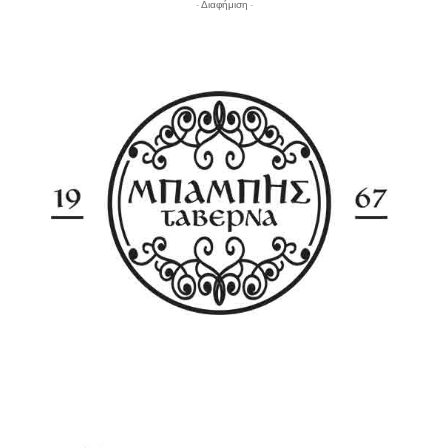
- Διαφήμιση -