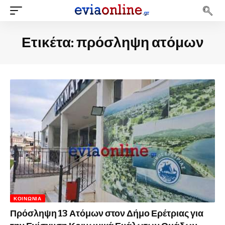
Ετικέτα:
πρόσληψη ατόμων
ΚΟΙΝΩΝΊΑ
Πρόσληψη 13 Ατόμων στον Δήμο Ερέτριας για