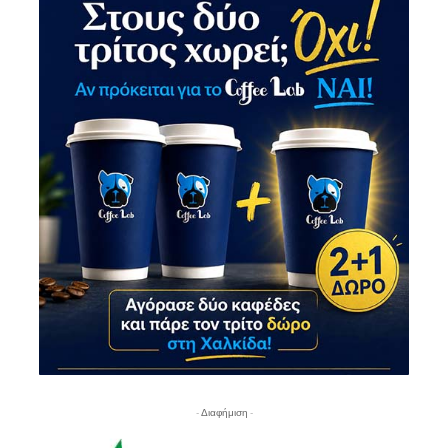
- Διαφήμιση -