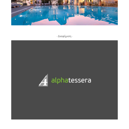
- Διαφήμιση -