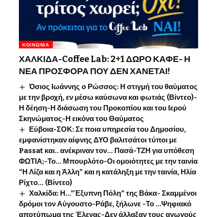
ΚΟΙΝΩΝΊΑ
ΧΑΛΚΙΔΑ-Coffee Lab: 2+1 ΔΩΡΟ ΚΑΦΕ- Η
ΝΕΑ ΠΡΟΣΦΟΡΑ ΠΟΥ ΔΕΝ ΧΑΝΕΤΑΙ!
Όσιος Ιωάννης o Ρώσσος: Η στιγμή του θαύματος
με την βροχή, εν μέσω καύσωνα και φωτιάς (Βίντεο)-
Η δέηση-Η διάσωση του Προκοπίου και του Ιερού
Σκηνώματος-Η εικόνα του Θαύματος
Εύβοια-ΣΟΚ: Σε ποια υπηρεσία του Δημοσίου,
εμφανίστηκαν αίφνης ΔΥΟ βαλιτσάτοι τύποι με
Passat και.. ανέκριναν τον… Πασά-ΤΖΗ για υπόθεση
ΦΩΤΙΑ;-Το… Μπουρλότο-Οι ομοιότητες με την ταινία
“Η Λίζα και η Άλλη” και η κατάληξη με την ταινία, Ηλία
Ρίχτο… (Βίντεο)
Χαλκίδα: Η…”Έξυπνη Πόλη” της Βάκα- Σκαμμένοι
δρόμοι τον Αύγουστο-Ράβε, ξήλωνε -Το …Ψηφιακό
αποτύπωμα της Έλενας-Δεν άλλαξαν τους αγωγούς