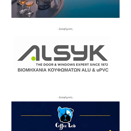
- Διαφήμιση -
- Διαφήμιση -