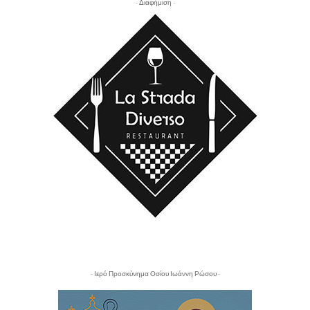
- Διαφήμιση -
- Ιερό Προσκύνημα Οσίου Ιωάννη Ρώσου -