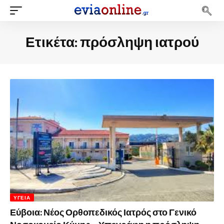
Ετικέτα:
πρόσληψη ιατρού
ΥΓΕΊΑ
Εύβοια: Νέος Ορθοπεδικός Ιατρός στο Γενικό