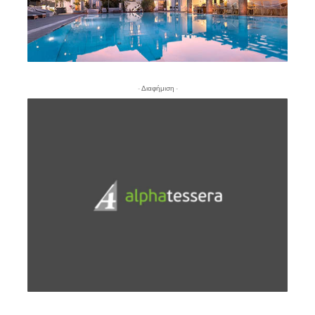
- Διαφήμιση -