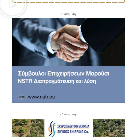
- Διαφήμιση -
- Διαφήμιση -