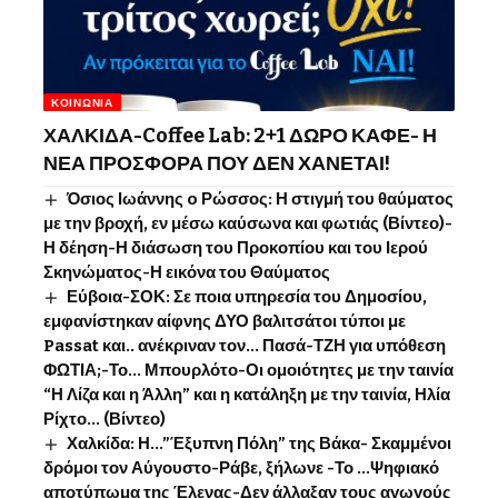
ΚΟΙΝΩΝΊΑ
ΧΑΛΚΙΔΑ-Coffee Lab: 2+1 ΔΩΡΟ ΚΑΦΕ- Η
ΝΕΑ ΠΡΟΣΦΟΡΑ ΠΟΥ ΔΕΝ ΧΑΝΕΤΑΙ!
Όσιος Ιωάννης o Ρώσσος: Η στιγμή του θαύματος
με την βροχή, εν μέσω καύσωνα και φωτιάς (Βίντεο)-
Η δέηση-Η διάσωση του Προκοπίου και του Ιερού
Σκηνώματος-Η εικόνα του Θαύματος
Εύβοια-ΣΟΚ: Σε ποια υπηρεσία του Δημοσίου,
εμφανίστηκαν αίφνης ΔΥΟ βαλιτσάτοι τύποι με
Passat και.. ανέκριναν τον… Πασά-ΤΖΗ για υπόθεση
ΦΩΤΙΑ;-Το… Μπουρλότο-Οι ομοιότητες με την ταινία
“Η Λίζα και η Άλλη” και η κατάληξη με την ταινία, Ηλία
Ρίχτο… (Βίντεο)
Χαλκίδα: Η…”Έξυπνη Πόλη” της Βάκα- Σκαμμένοι
δρόμοι τον Αύγουστο-Ράβε, ξήλωνε -Το …Ψηφιακό
αποτύπωμα της Έλενας-Δεν άλλαξαν τους αγωγούς