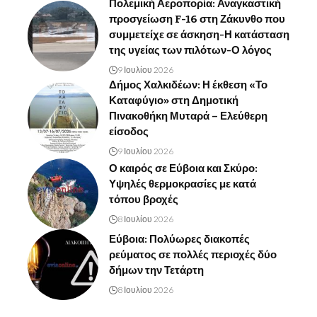
Πολεμική Αεροπορία: Αναγκαστική
προσγείωση F-16 στη Ζάκυνθο που
συμμετείχε σε άσκηση-Η κατάσταση
της υγείας των πιλότων-Ο λόγος
9 Ιουλίου 2026
Δήμος Χαλκιδέων: Η έκθεση «Το
Καταφύγιο» στη Δημοτική
Πινακοθήκη Μυταρά – Ελεύθερη
είσοδος
9 Ιουλίου 2026
Ο καιρός σε Εύβοια και Σκύρο:
Υψηλές θερμοκρασίες με κατά
τόπου βροχές
8 Ιουλίου 2026
Εύβοια: Πολύωρες διακοπές
ρεύματος σε πολλές περιοχές δύο
δήμων την Τετάρτη
8 Ιουλίου 2026