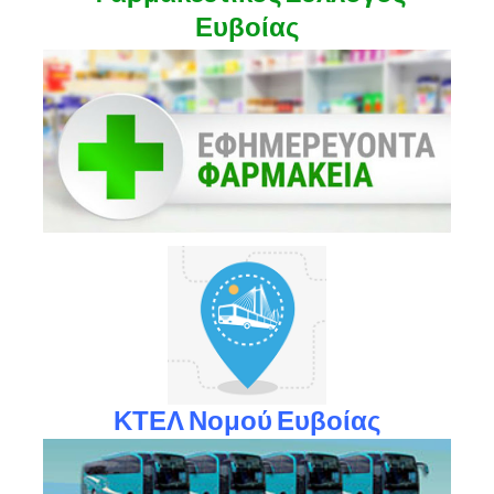
Ευβοίας
ΚΤΕΛ Νομού Ευβοίας