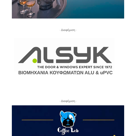
- Διαφήμιση -
- Διαφήμιση -