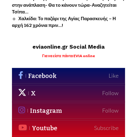
στην ανάπλαση- Θα το κάνουν τώρα-Αναζητείται
Τσίπα…
Χαλκίδα: Το παζάρι της Αγίας Παρασκευής – Η
αρχή 162 χρόνια πριν…!
eviaonline.gr Social Media
Για να είστε πάντα EVIA online
Facebook
Like
X
Follow
Instagram
Follow
Youtube
Subscribe