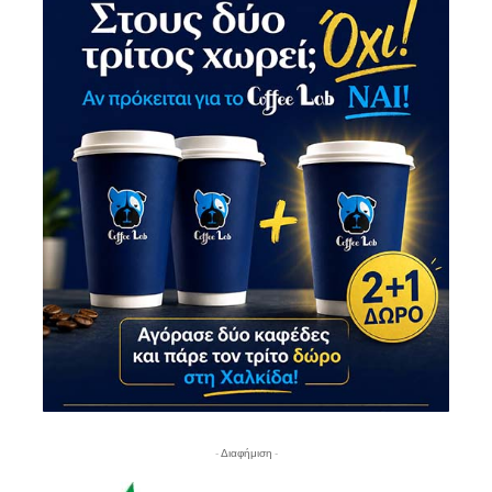
- Διαφήμιση -