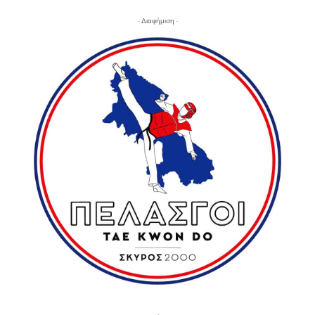
- Διαφήμιση -