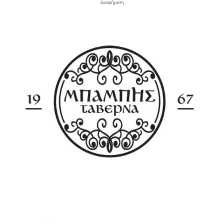
- Διαφήμιση -