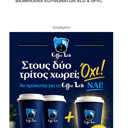
- Διαφήμιση -