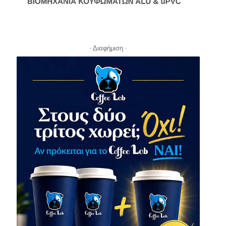
- Διαφήμιση -