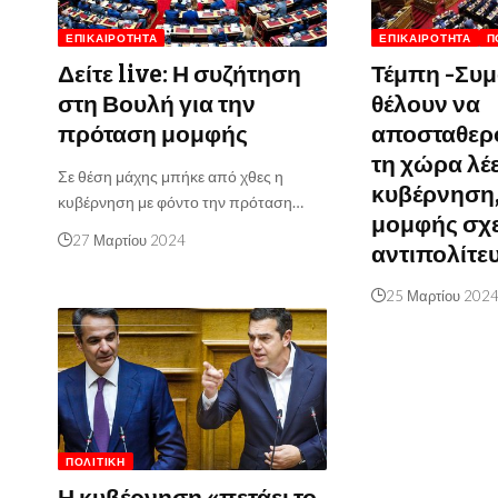
ΕΠΙΚΑΙΡΌΤΗΤΑ
ΕΠΙΚΑΙΡΌΤΗΤΑ
Π
Δείτε live: Η συζήτηση
Τέμπη -Συ
στη Βουλή για την
θέλουν να
πρόταση μομφής
αποσταθερ
τη χώρα λέε
Σε θέση μάχης μπήκε από χθες η
κυβέρνηση
κυβέρνηση με φόντο την πρόταση…
μομφής σχε
27 Μαρτίου 2024
αντιπολίτε
25 Μαρτίου 202
ΠΟΛΙΤΙΚΉ
Η κυβέρνηση «πετάει το