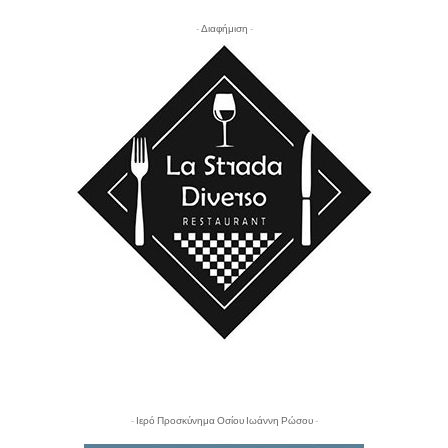
- Διαφήμιση -
- Ιερό Προσκύνημα Οσίου Ιωάννη Ρώσου -