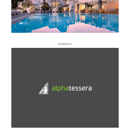
- Διαφήμιση -