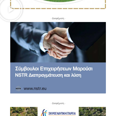
- Διαφήμιση -
- Διαφήμιση -