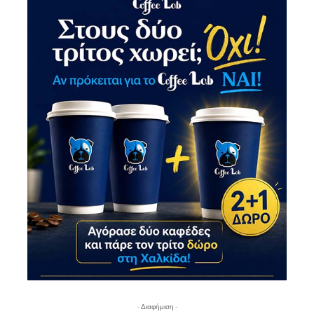
- Διαφήμιση -