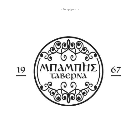
- Διαφήμιση -