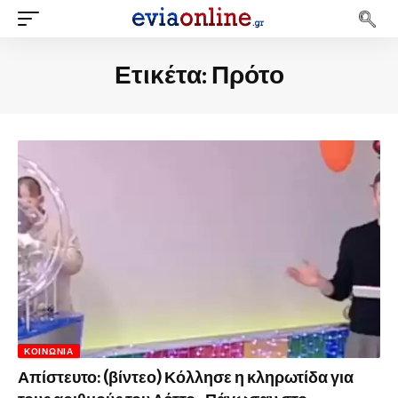
Ετικέτα:
Πρότο
ΚΟΙΝΩΝΊΑ
Απίστευτο: (βίντεο) Κόλλησε η κληρωτίδα για