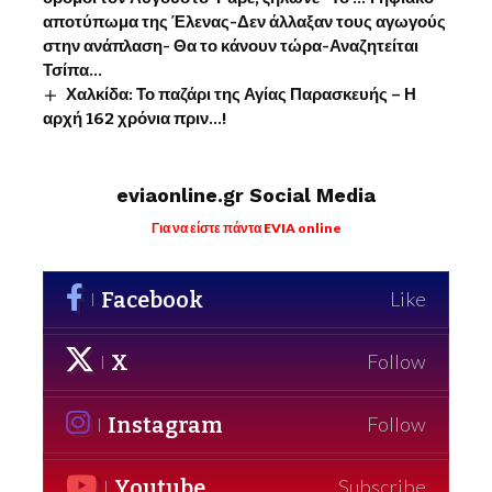
αποτύπωμα της Έλενας-Δεν άλλαξαν τους αγωγούς
στην ανάπλαση- Θα το κάνουν τώρα-Αναζητείται
Τσίπα…
Χαλκίδα: Το παζάρι της Αγίας Παρασκευής – Η
αρχή 162 χρόνια πριν…!
eviaonline.gr Social Media
Για να είστε πάντα EVIA online
Facebook
Like
X
Follow
Instagram
Follow
Youtube
Subscribe