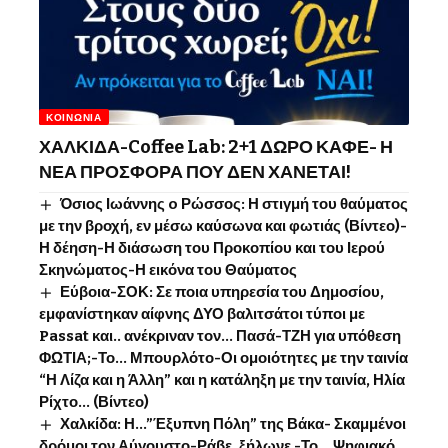
ΚΟΙΝΩΝΊΑ
ΧΑΛΚΙΔΑ-Coffee Lab: 2+1 ΔΩΡΟ ΚΑΦΕ- Η
ΝΕΑ ΠΡΟΣΦΟΡΑ ΠΟΥ ΔΕΝ ΧΑΝΕΤΑΙ!
Όσιος Ιωάννης o Ρώσσος: Η στιγμή του θαύματος
με την βροχή, εν μέσω καύσωνα και φωτιάς (Βίντεο)-
Η δέηση-Η διάσωση του Προκοπίου και του Ιερού
Σκηνώματος-Η εικόνα του Θαύματος
Εύβοια-ΣΟΚ: Σε ποια υπηρεσία του Δημοσίου,
εμφανίστηκαν αίφνης ΔΥΟ βαλιτσάτοι τύποι με
Passat και.. ανέκριναν τον… Πασά-ΤΖΗ για υπόθεση
ΦΩΤΙΑ;-Το… Μπουρλότο-Οι ομοιότητες με την ταινία
“Η Λίζα και η Άλλη” και η κατάληξη με την ταινία, Ηλία
Ρίχτο… (Βίντεο)
Χαλκίδα: Η…”Έξυπνη Πόλη” της Βάκα- Σκαμμένοι
δρόμοι τον Αύγουστο-Ράβε, ξήλωνε -Το …Ψηφιακό