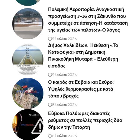
Πολεμική Αεροπορία: Αναγκαστική
προσγείωση F-16 στη Ζάκυνθο που
συμμετείχε σε άσκηση-Η κατάσταση
της υγείας των πιλότων-Ο λόγος
9 Ιουλίου 2026
Δήμος Χαλκιδέων: Η έκθεση «Το
Καταφύγιο» στη Δημοτική
Πινακοθήκη Μυταρά – Ελεύθερη
είσοδος
9 Ιουλίου 2026
Ο καιρός σε Εύβοια και Σκύρο:
Υψηλές θερμοκρασίες με κατά
τόπου βροχές
8 Ιουλίου 2026
Εύβοια: Πολύωρες διακοπές
ρεύματος σε πολλές περιοχές δύο
δήμων την Τετάρτη
8 Ιουλίου 2026