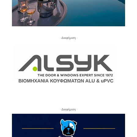
- Διαφήμιση -
- Διαφήμιση -