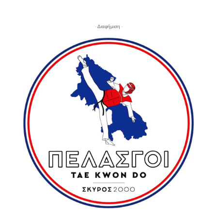
- Διαφήμιση -