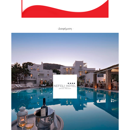
- Διαφήμιση -