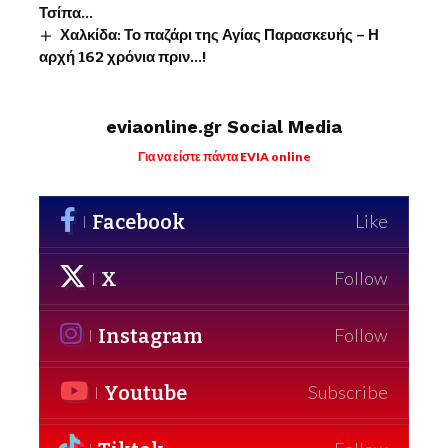
Τσίπα…
Χαλκίδα: Το παζάρι της Αγίας Παρασκευής – Η
αρχή 162 χρόνια πριν…!
eviaonline.gr Social Media
Για να είστε πάντα EVIA online
Facebook
Like
X
Follow
Instagram
Follow
Youtube
Subscribe