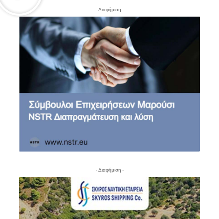
- Διαφήμιση -
- Διαφήμιση -