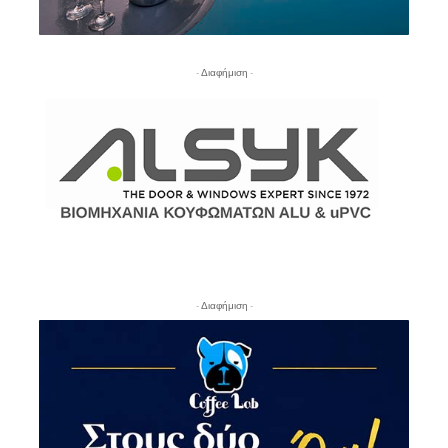
- Διαφήμιση -
- Διαφήμιση -