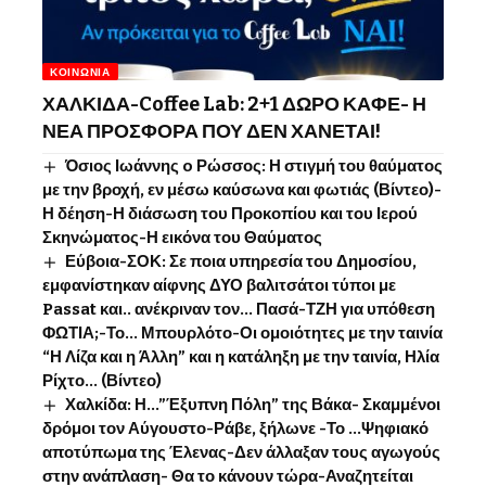
ΚΟΙΝΩΝΊΑ
ΧΑΛΚΙΔΑ-Coffee Lab: 2+1 ΔΩΡΟ ΚΑΦΕ- Η
ΝΕΑ ΠΡΟΣΦΟΡΑ ΠΟΥ ΔΕΝ ΧΑΝΕΤΑΙ!
Όσιος Ιωάννης o Ρώσσος: Η στιγμή του θαύματος
με την βροχή, εν μέσω καύσωνα και φωτιάς (Βίντεο)-
Η δέηση-Η διάσωση του Προκοπίου και του Ιερού
Σκηνώματος-Η εικόνα του Θαύματος
Εύβοια-ΣΟΚ: Σε ποια υπηρεσία του Δημοσίου,
εμφανίστηκαν αίφνης ΔΥΟ βαλιτσάτοι τύποι με
Passat και.. ανέκριναν τον… Πασά-ΤΖΗ για υπόθεση
ΦΩΤΙΑ;-Το… Μπουρλότο-Οι ομοιότητες με την ταινία
“Η Λίζα και η Άλλη” και η κατάληξη με την ταινία, Ηλία
Ρίχτο… (Βίντεο)
Χαλκίδα: Η…”Έξυπνη Πόλη” της Βάκα- Σκαμμένοι
δρόμοι τον Αύγουστο-Ράβε, ξήλωνε -Το …Ψηφιακό
αποτύπωμα της Έλενας-Δεν άλλαξαν τους αγωγούς
στην ανάπλαση- Θα το κάνουν τώρα-Αναζητείται