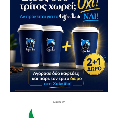
- Διαφήμιση -