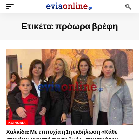
Ετικέτα:
πρόωρα βρέφη
ΚΟΙΝΩΝΊΑ
Χαλκίδα: Με επιτυχία η 1η εκδήλωση «Κάθε