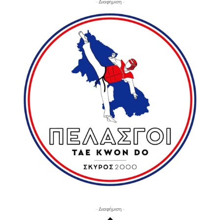
- Διαφήμιση -
- Διαφήμιση -