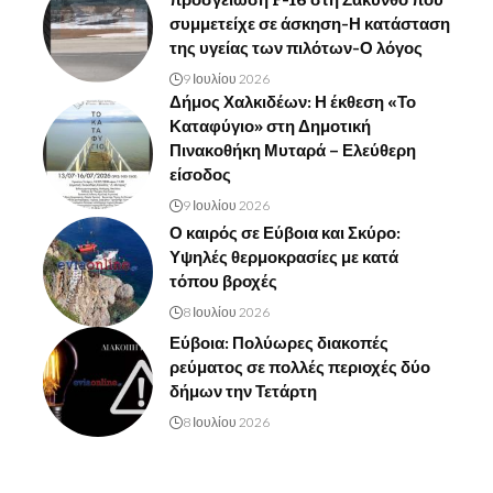
προσγείωση F-16 στη Ζάκυνθο που
συμμετείχε σε άσκηση-Η κατάσταση
της υγείας των πιλότων-Ο λόγος
9 Ιουλίου 2026
Δήμος Χαλκιδέων: Η έκθεση «Το
Καταφύγιο» στη Δημοτική
Πινακοθήκη Μυταρά – Ελεύθερη
είσοδος
9 Ιουλίου 2026
Ο καιρός σε Εύβοια και Σκύρο:
Υψηλές θερμοκρασίες με κατά
τόπου βροχές
8 Ιουλίου 2026
Εύβοια: Πολύωρες διακοπές
ρεύματος σε πολλές περιοχές δύο
δήμων την Τετάρτη
8 Ιουλίου 2026