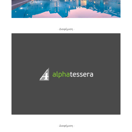
- Διαφήμιση -
- Διαφήμιση -