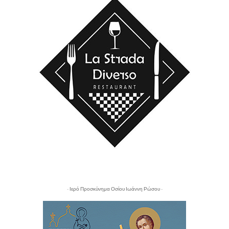
- Ιερό Προσκύνημα Οσίου Ιωάννη Ρώσου -