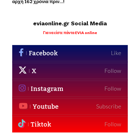
αρχή 162 χρόνια πριν…!
eviaonline.gr Social Media
Για να είστε πάντα EVIA online
Facebook
Like
X
Follow
Instagram
Follow
Youtube
Subscribe
Tiktok
Follow