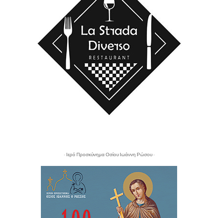
- Ιερό Προσκύνημα Οσίου Ιωάννη Ρώσου -