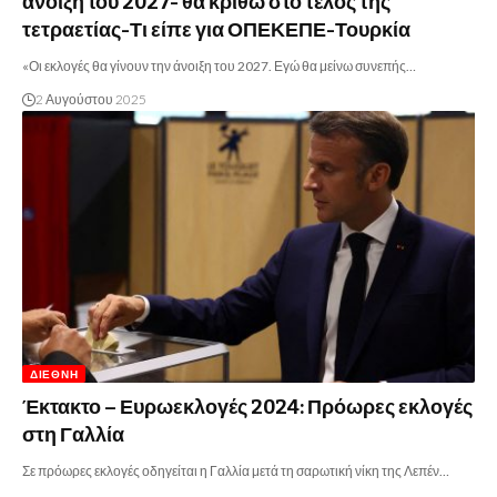
άνοιξη του 2027- θα κριθώ στο τέλος της
τετραετίας-Τι είπε για ΟΠΕΚΕΠΕ-Τουρκία
«Οι εκλογές θα γίνουν την άνοιξη του 2027. Εγώ θα μείνω συνεπής…
2 Αυγούστου 2025
ΔΙΕΘΝΉ
Έκτακτο – Ευρωεκλογές 2024: Πρόωρες εκλογές
στη Γαλλία
Σε πρόωρες εκλογές οδηγείται η Γαλλία μετά τη σαρωτική νίκη της Λεπέν…