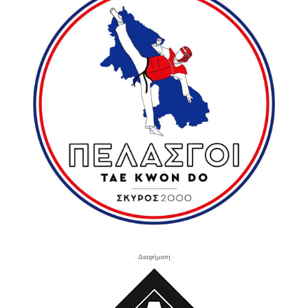
- Διαφήμιση -