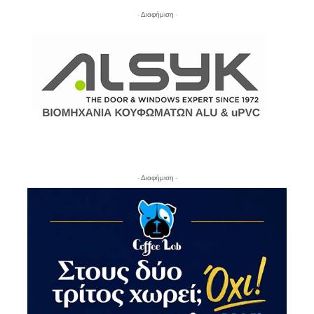
- Διαφήμιση -
- Διαφήμιση -