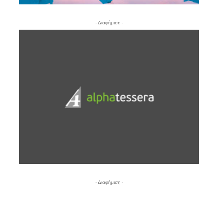
- Διαφήμιση -
- Διαφήμιση -