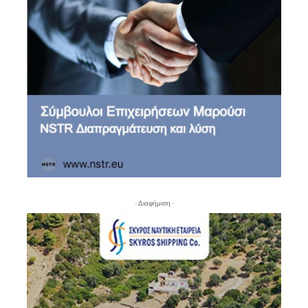
- Διαφήμιση -