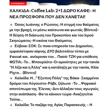
ΚΟΙΝΩΝΊΑ
ΧΑΛΚΙΔΑ-Coffee Lab: 2+1 ΔΩΡΟ ΚΑΦΕ- Η
ΝΕΑ ΠΡΟΣΦΟΡΑ ΠΟΥ ΔΕΝ ΧΑΝΕΤΑΙ!
Όσιος Ιωάννης o Ρώσσος: Η στιγμή του θαύματος
με την βροχή, εν μέσω καύσωνα και φωτιάς (Βίντεο)-
Η δέηση-Η διάσωση του Προκοπίου και του Ιερού
Σκηνώματος-Η εικόνα του Θαύματος
Εύβοια-ΣΟΚ: Σε ποια υπηρεσία του Δημοσίου,
εμφανίστηκαν αίφνης ΔΥΟ βαλιτσάτοι τύποι με
Passat και.. ανέκριναν τον… Πασά-ΤΖΗ για υπόθεση
ΦΩΤΙΑ;-Το… Μπουρλότο-Οι ομοιότητες με την ταινία
“Η Λίζα και η Άλλη” και η κατάληξη με την ταινία, Ηλία
Ρίχτο… (Βίντεο)
Χαλκίδα: Η…”Έξυπνη Πόλη” της Βάκα- Σκαμμένοι
δρόμοι τον Αύγουστο-Ράβε, ξήλωνε -Το …Ψηφιακό
αποτύπωμα της Έλενας-Δεν άλλαξαν τους αγωγούς
στην ανάπλαση- Θα το κάνουν τώρα-Αναζητείται
Τσίπα…
Χαλκίδα: Το παζάρι της Αγίας Παρασκευής – Η