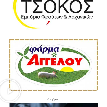
- Διαφήμιση -