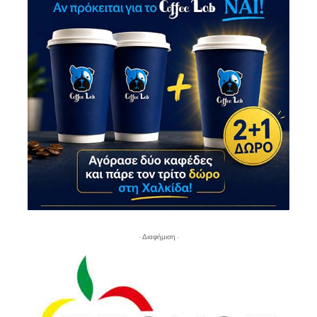
- Διαφήμιση -