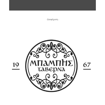
- Διαφήμιση -