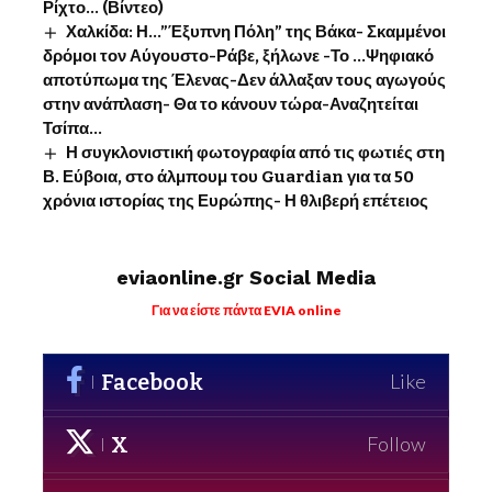
Ρίχτο… (Βίντεο)
Χαλκίδα: Η…”Έξυπνη Πόλη” της Βάκα- Σκαμμένοι
δρόμοι τον Αύγουστο-Ράβε, ξήλωνε -Το …Ψηφιακό
αποτύπωμα της Έλενας-Δεν άλλαξαν τους αγωγούς
στην ανάπλαση- Θα το κάνουν τώρα-Αναζητείται
Τσίπα…
Η συγκλονιστική φωτογραφία από τις φωτιές στη
Β. Εύβοια, στο άλμπουμ του Guardian για τα 50
χρόνια ιστορίας της Ευρώπης- Η θλιβερή επέτειος
eviaonline.gr Social Media
Για να είστε πάντα EVIA online
Facebook
Like
X
Follow