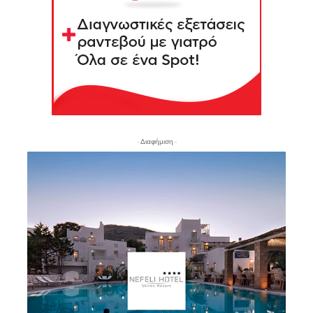
- Διαφήμιση -