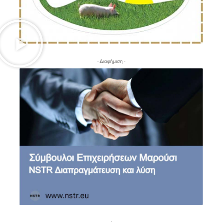
- Διαφήμιση -