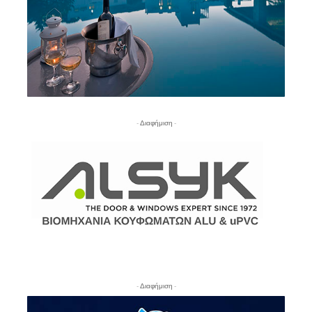
- Διαφήμιση -
- Διαφήμιση -