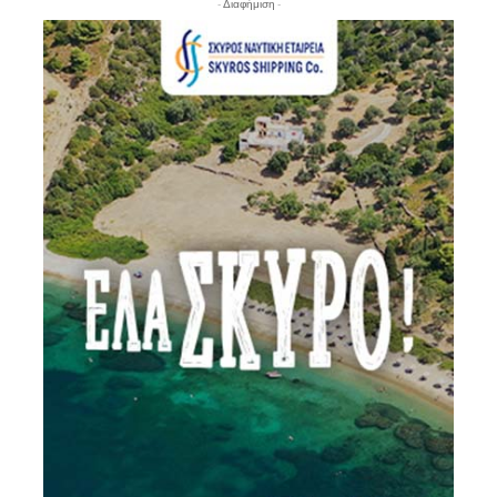
- Διαφήμιση -