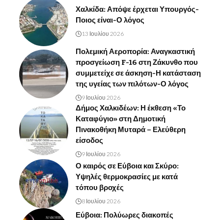
Χαλκίδα: Απόψε έρχεται Υπουργός-
Ποιος είναι-Ο λόγος
13 Ιουλίου 2026
Πολεμική Αεροπορία: Αναγκαστική
προσγείωση F-16 στη Ζάκυνθο που
συμμετείχε σε άσκηση-Η κατάσταση
της υγείας των πιλότων-Ο λόγος
9 Ιουλίου 2026
Δήμος Χαλκιδέων: Η έκθεση «Το
Καταφύγιο» στη Δημοτική
Πινακοθήκη Μυταρά – Ελεύθερη
είσοδος
9 Ιουλίου 2026
Ο καιρός σε Εύβοια και Σκύρο:
Υψηλές θερμοκρασίες με κατά
τόπου βροχές
8 Ιουλίου 2026
Εύβοια: Πολύωρες διακοπές