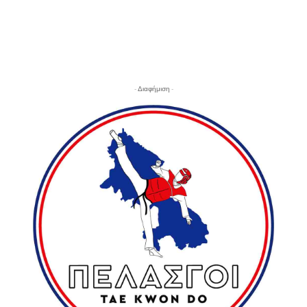
- Διαφήμιση -