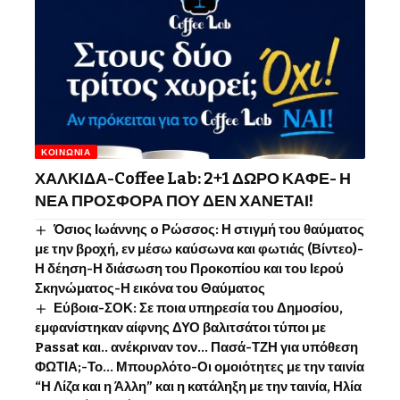
ΚΟΙΝΩΝΊΑ
ΧΑΛΚΙΔΑ-Coffee Lab: 2+1 ΔΩΡΟ ΚΑΦΕ- Η
ΝΕΑ ΠΡΟΣΦΟΡΑ ΠΟΥ ΔΕΝ ΧΑΝΕΤΑΙ!
Όσιος Ιωάννης o Ρώσσος: Η στιγμή του θαύματος
με την βροχή, εν μέσω καύσωνα και φωτιάς (Βίντεο)-
Η δέηση-Η διάσωση του Προκοπίου και του Ιερού
Σκηνώματος-Η εικόνα του Θαύματος
Εύβοια-ΣΟΚ: Σε ποια υπηρεσία του Δημοσίου,
εμφανίστηκαν αίφνης ΔΥΟ βαλιτσάτοι τύποι με
Passat και.. ανέκριναν τον… Πασά-ΤΖΗ για υπόθεση
ΦΩΤΙΑ;-Το… Μπουρλότο-Οι ομοιότητες με την ταινία
“Η Λίζα και η Άλλη” και η κατάληξη με την ταινία, Ηλία