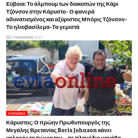
Εύβοια: Το άλμπουμ των διακοπών της Κάρι
Τζόνσον στην Κάρυστο- Ο φανερά
αδυνατισμένος και αξύριστος Μπόρις Τζόνσον-
Το ηλιοβασίλεμα-Τα γεμιστά
29 Αυγούστου 2025
ΚΟΙΝΩΝΊΑ
Κάρυστος: Ο πρώην Πρωθυπουργός της
Μεγάλης Βρετανίας Boris Johnson κάνει
χαλαρός τα ψώνια του… σε πλανόδιο μανάβη