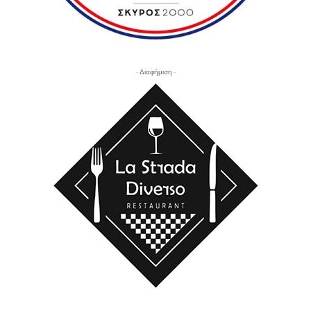
- Διαφήμιση -