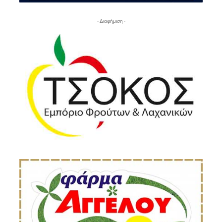
- Διαφήμιση -