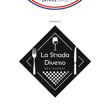
- Διαφήμιση -