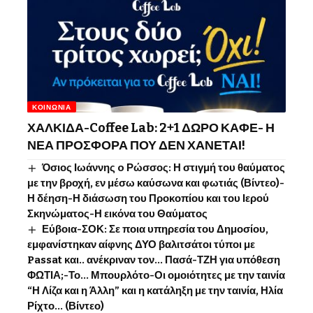
ΚΟΙΝΩΝΊΑ
ΧΑΛΚΙΔΑ-Coffee Lab: 2+1 ΔΩΡΟ ΚΑΦΕ- Η
ΝΕΑ ΠΡΟΣΦΟΡΑ ΠΟΥ ΔΕΝ ΧΑΝΕΤΑΙ!
Όσιος Ιωάννης o Ρώσσος: Η στιγμή του θαύματος
με την βροχή, εν μέσω καύσωνα και φωτιάς (Βίντεο)-
Η δέηση-Η διάσωση του Προκοπίου και του Ιερού
Σκηνώματος-Η εικόνα του Θαύματος
Εύβοια-ΣΟΚ: Σε ποια υπηρεσία του Δημοσίου,
εμφανίστηκαν αίφνης ΔΥΟ βαλιτσάτοι τύποι με
Passat και.. ανέκριναν τον… Πασά-ΤΖΗ για υπόθεση
ΦΩΤΙΑ;-Το… Μπουρλότο-Οι ομοιότητες με την ταινία
“Η Λίζα και η Άλλη” και η κατάληξη με την ταινία, Ηλία
Ρίχτο… (Βίντεο)