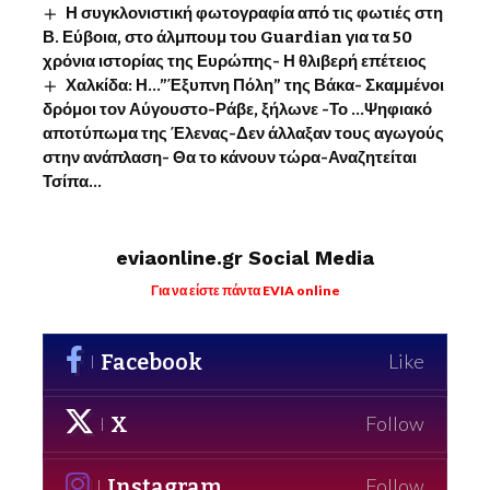
Η συγκλονιστική φωτογραφία από τις φωτιές στη
Β. Εύβοια, στο άλμπουμ του Guardian για τα 50
χρόνια ιστορίας της Ευρώπης- Η θλιβερή επέτειος
Χαλκίδα: Η…”Έξυπνη Πόλη” της Βάκα- Σκαμμένοι
δρόμοι τον Αύγουστο-Ράβε, ξήλωνε -Το …Ψηφιακό
αποτύπωμα της Έλενας-Δεν άλλαξαν τους αγωγούς
στην ανάπλαση- Θα το κάνουν τώρα-Αναζητείται
Τσίπα…
eviaonline.gr Social Media
Για να είστε πάντα EVIA online
Facebook
Like
X
Follow
Instagram
Follow