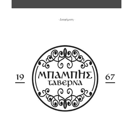
- Διαφήμιση -