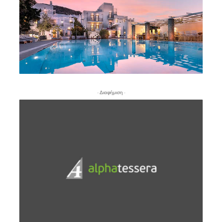
- Διαφήμιση -