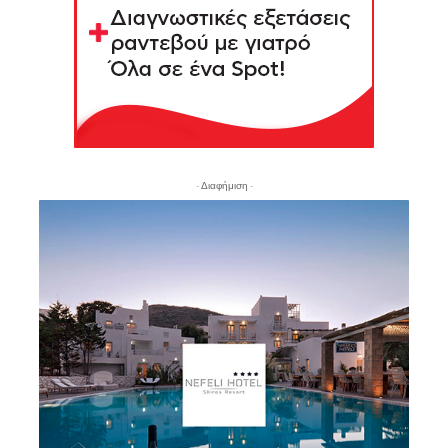
- Διαφήμιση -