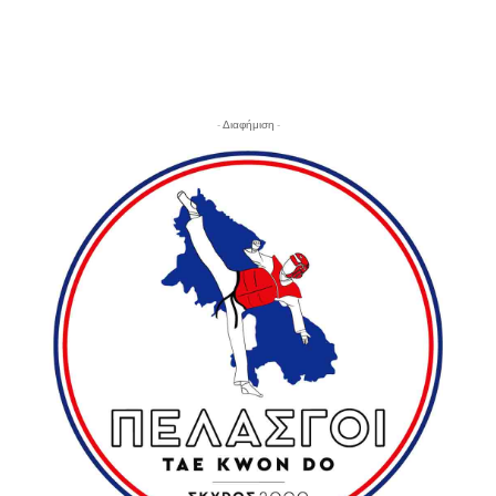
- Διαφήμιση -