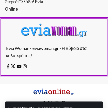
Στερεά Ελλάδα!
Evia
Online
Evia Woman - eviawoman.gr - Η Εύβοια στα
καλύτερά της!
By using this site, you agree to the
Privacy