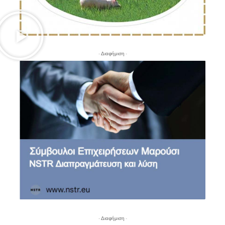
- Διαφήμιση -
- Διαφήμιση -