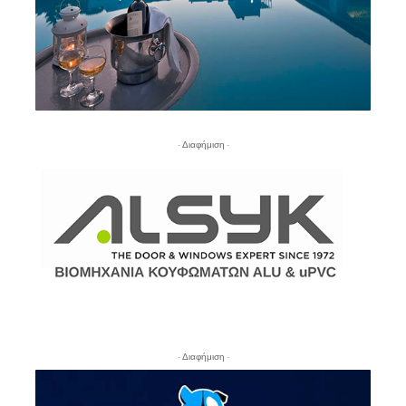
- Διαφήμιση -
- Διαφήμιση -