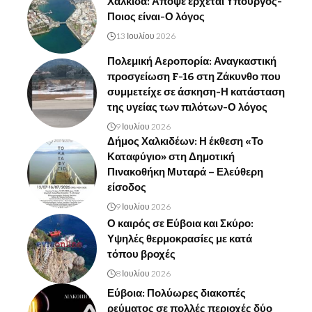
Χαλκίδα: Απόψε έρχεται Υπουργός-
Ποιος είναι-Ο λόγος
13 Ιουλίου 2026
Πολεμική Αεροπορία: Αναγκαστική
προσγείωση F-16 στη Ζάκυνθο που
συμμετείχε σε άσκηση-Η κατάσταση
της υγείας των πιλότων-Ο λόγος
9 Ιουλίου 2026
Δήμος Χαλκιδέων: Η έκθεση «Το
Καταφύγιο» στη Δημοτική
Πινακοθήκη Μυταρά – Ελεύθερη
είσοδος
9 Ιουλίου 2026
Ο καιρός σε Εύβοια και Σκύρο:
Υψηλές θερμοκρασίες με κατά
τόπου βροχές
8 Ιουλίου 2026
Εύβοια: Πολύωρες διακοπές
ρεύματος σε πολλές περιοχές δύο