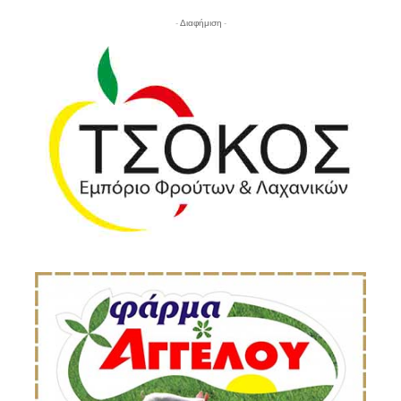
- Διαφήμιση -