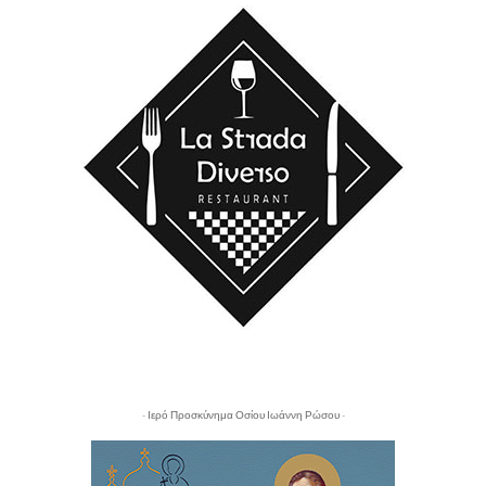
- Ιερό Προσκύνημα Οσίου Ιωάννη Ρώσου -