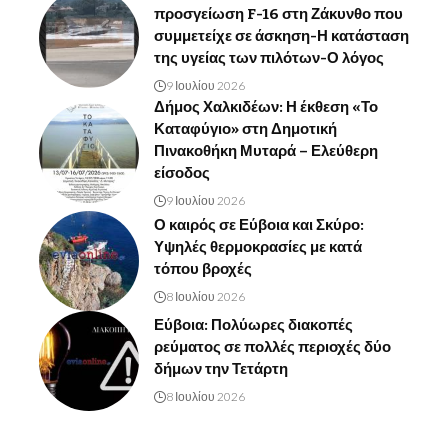
προσγείωση F-16 στη Ζάκυνθο που
συμμετείχε σε άσκηση-Η κατάσταση
της υγείας των πιλότων-Ο λόγος
9 Ιουλίου 2026
Δήμος Χαλκιδέων: Η έκθεση «Το
Καταφύγιο» στη Δημοτική
Πινακοθήκη Μυταρά – Ελεύθερη
είσοδος
9 Ιουλίου 2026
Ο καιρός σε Εύβοια και Σκύρο:
Υψηλές θερμοκρασίες με κατά
τόπου βροχές
8 Ιουλίου 2026
Εύβοια: Πολύωρες διακοπές
ρεύματος σε πολλές περιοχές δύο
δήμων την Τετάρτη
8 Ιουλίου 2026