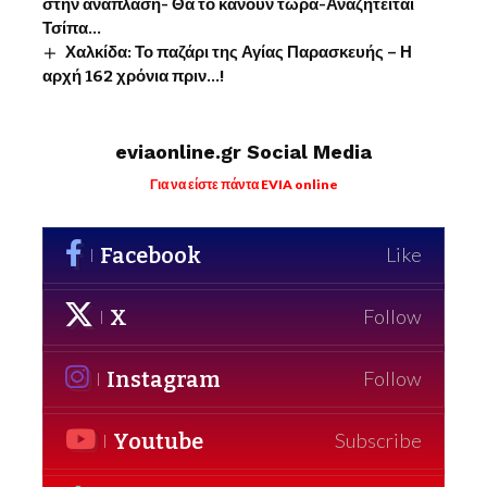
στην ανάπλαση- Θα το κάνουν τώρα-Αναζητείται
Τσίπα…
Χαλκίδα: Το παζάρι της Αγίας Παρασκευής – Η
αρχή 162 χρόνια πριν…!
eviaonline.gr Social Media
Για να είστε πάντα EVIA online
Facebook
Like
X
Follow
Instagram
Follow
Youtube
Subscribe