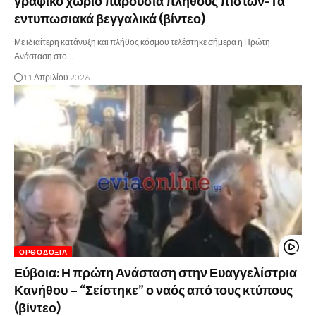
γραφικό χωριό παρουσία πλήθους πιστών-Τα
εντυπωσιακά βεγγαλικά (βίντεο)
Με ιδιαίτερη κατάνυξη και πλήθος κόσμου τελέστηκε σήμερα η Πρώτη
Ανάσταση στο…
11 Απριλίου 2026
ΟΡΘΟΔΟΞΊΑ
Εύβοια: Η πρώτη Ανάσταση στην Ευαγγελίστρια
Κανήθου – “Σείστηκε” ο ναός από τους κτύπους
(βίντεο)