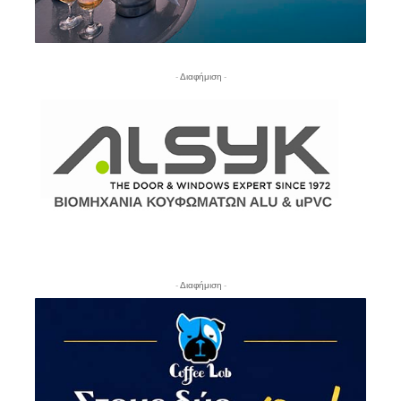
- Διαφήμιση -
- Διαφήμιση -