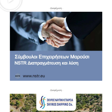
- Διαφήμιση -
- Διαφήμιση -