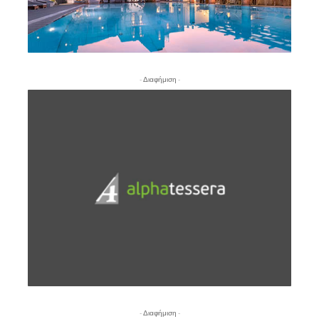
- Διαφήμιση -
- Διαφήμιση -