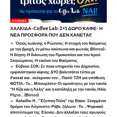
ΚΟΙΝΩΝΊΑ
ΧΑΛΚΙΔΑ-Coffee Lab: 2+1 ΔΩΡΟ ΚΑΦΕ- Η
ΝΕΑ ΠΡΟΣΦΟΡΑ ΠΟΥ ΔΕΝ ΧΑΝΕΤΑΙ!
Όσιος Ιωάννης o Ρώσσος: Η στιγμή του θαύματος
με την βροχή, εν μέσω καύσωνα και φωτιάς (Βίντεο)-
Η δέηση-Η διάσωση του Προκοπίου και του Ιερού
Σκηνώματος-Η εικόνα του Θαύματος
Εύβοια-ΣΟΚ: Σε ποια υπηρεσία του Δημοσίου,
εμφανίστηκαν αίφνης ΔΥΟ βαλιτσάτοι τύποι με
Passat και.. ανέκριναν τον… Πασά-ΤΖΗ για υπόθεση
ΦΩΤΙΑ;-Το… Μπουρλότο-Οι ομοιότητες με την ταινία
“Η Λίζα και η Άλλη” και η κατάληξη με την ταινία, Ηλία
Ρίχτο… (Βίντεο)
Χαλκίδα: Η…”Έξυπνη Πόλη” της Βάκα- Σκαμμένοι
δρόμοι τον Αύγουστο-Ράβε, ξήλωνε -Το …Ψηφιακό
αποτύπωμα της Έλενας-Δεν άλλαξαν τους αγωγούς