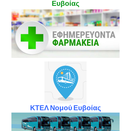
Ευβοίας
ΚΤΕΛ Νομού Ευβοίας