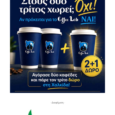
- Διαφήμιση -