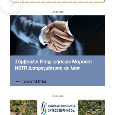
- Διαφήμιση -
- Διαφήμιση -