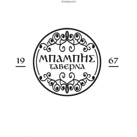
- Διαφήμιση -