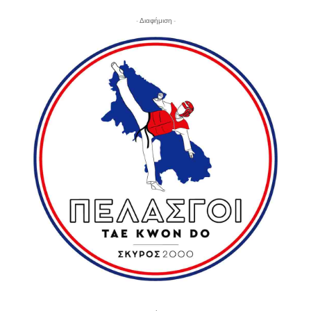
- Διαφήμιση -