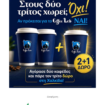
- Διαφήμιση -