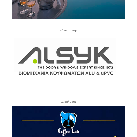
- Διαφήμιση -
- Διαφήμιση -