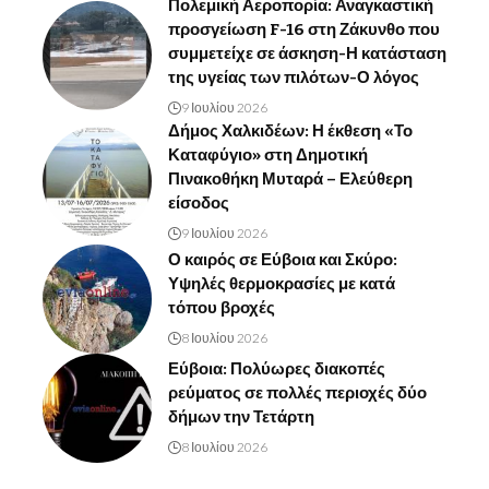
Πολεμική Αεροπορία: Αναγκαστική
προσγείωση F-16 στη Ζάκυνθο που
συμμετείχε σε άσκηση-Η κατάσταση
της υγείας των πιλότων-Ο λόγος
9 Ιουλίου 2026
Δήμος Χαλκιδέων: Η έκθεση «Το
Καταφύγιο» στη Δημοτική
Πινακοθήκη Μυταρά – Ελεύθερη
είσοδος
9 Ιουλίου 2026
Ο καιρός σε Εύβοια και Σκύρο:
Υψηλές θερμοκρασίες με κατά
τόπου βροχές
8 Ιουλίου 2026
Εύβοια: Πολύωρες διακοπές
ρεύματος σε πολλές περιοχές δύο
δήμων την Τετάρτη
8 Ιουλίου 2026