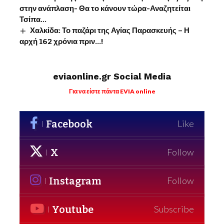
στην ανάπλαση- Θα το κάνουν τώρα-Αναζητείται
Τσίπα…
Χαλκίδα: Το παζάρι της Αγίας Παρασκευής – Η
αρχή 162 χρόνια πριν…!
eviaonline.gr Social Media
Για να είστε πάντα EVIA online
Facebook
Like
X
Follow
Instagram
Follow
Youtube
Subscribe