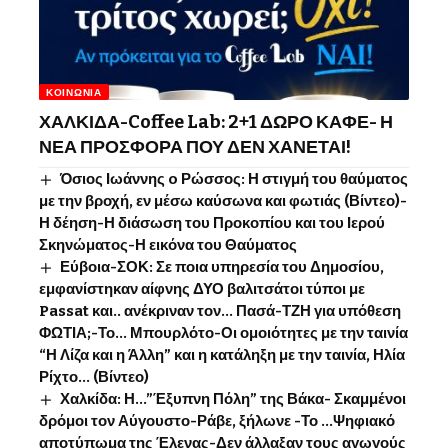
ΚΟΙΝΩΝΊΑ
ΧΑΛΚΙΔΑ-Coffee Lab: 2+1 ΔΩΡΟ ΚΑΦΕ- Η
ΝΕΑ ΠΡΟΣΦΟΡΑ ΠΟΥ ΔΕΝ ΧΑΝΕΤΑΙ!
Όσιος Ιωάννης o Ρώσσος: Η στιγμή του θαύματος
με την βροχή, εν μέσω καύσωνα και φωτιάς (Βίντεο)-
Η δέηση-Η διάσωση του Προκοπίου και του Ιερού
Σκηνώματος-Η εικόνα του Θαύματος
Εύβοια-ΣΟΚ: Σε ποια υπηρεσία του Δημοσίου,
εμφανίστηκαν αίφνης ΔΥΟ βαλιτσάτοι τύποι με
Passat και.. ανέκριναν τον… Πασά-ΤΖΗ για υπόθεση
ΦΩΤΙΑ;-Το… Μπουρλότο-Οι ομοιότητες με την ταινία
“Η Λίζα και η Άλλη” και η κατάληξη με την ταινία, Ηλία
Ρίχτο… (Βίντεο)
Χαλκίδα: Η…”Έξυπνη Πόλη” της Βάκα- Σκαμμένοι
δρόμοι τον Αύγουστο-Ράβε, ξήλωνε -Το …Ψηφιακό
αποτύπωμα της Έλενας-Δεν άλλαξαν τους αγωγούς