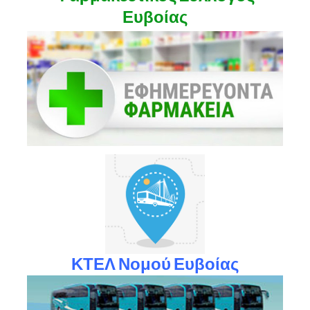
Ευβοίας
ΚΤΕΛ Νομού Ευβοίας