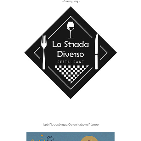
- Διαφήμιση -
- Ιερό Προσκύνημα Οσίου Ιωάννη Ρώσου -