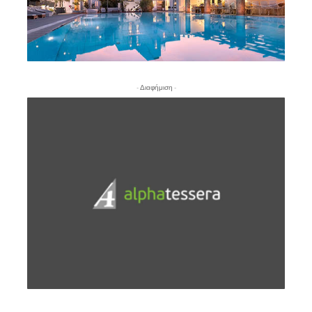
- Διαφήμιση -