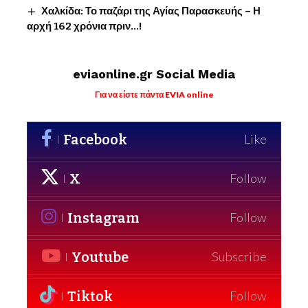
Χαλκίδα: Το παζάρι της Αγίας Παρασκευής – Η
αρχή 162 χρόνια πριν…!
eviaonline.gr Social Media
Για να είστε πάντα EVIA online
Facebook
Like
X
Follow
Instagram
Follow
Youtube
Subscribe
Tiktok
Follow