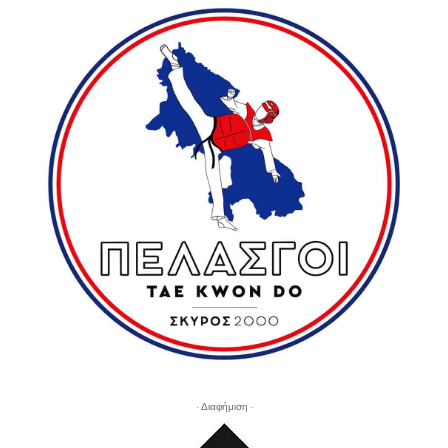
- Διαφήμιση -