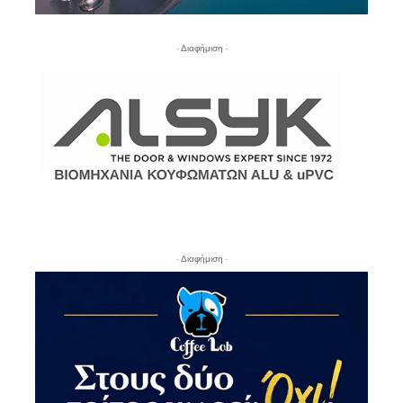
- Διαφήμιση -
- Διαφήμιση -