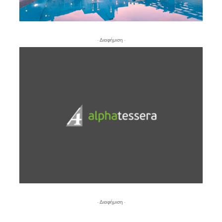
- Διαφήμιση -
- Διαφήμιση -