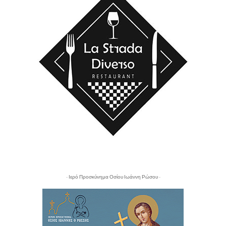
- Ιερό Προσκύνημα Οσίου Ιωάννη Ρώσου -