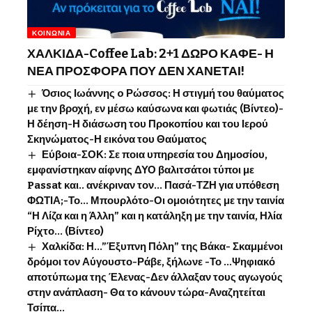
ΚΟΙΝΩΝΊΑ
ΧΑΛΚΙΔΑ-Coffee Lab: 2+1 ΔΩΡΟ ΚΑΦΕ- Η
ΝΕΑ ΠΡΟΣΦΟΡΑ ΠΟΥ ΔΕΝ ΧΑΝΕΤΑΙ!
Όσιος Ιωάννης o Ρώσσος: Η στιγμή του θαύματος
με την βροχή, εν μέσω καύσωνα και φωτιάς (Βίντεο)-
Η δέηση-Η διάσωση του Προκοπίου και του Ιερού
Σκηνώματος-Η εικόνα του Θαύματος
Εύβοια-ΣΟΚ: Σε ποια υπηρεσία του Δημοσίου,
εμφανίστηκαν αίφνης ΔΥΟ βαλιτσάτοι τύποι με
Passat και.. ανέκριναν τον… Πασά-ΤΖΗ για υπόθεση
ΦΩΤΙΑ;-Το… Μπουρλότο-Οι ομοιότητες με την ταινία
“Η Λίζα και η Άλλη” και η κατάληξη με την ταινία, Ηλία
Ρίχτο… (Βίντεο)
Χαλκίδα: Η…”Έξυπνη Πόλη” της Βάκα- Σκαμμένοι
δρόμοι τον Αύγουστο-Ράβε, ξήλωνε -Το …Ψηφιακό
αποτύπωμα της Έλενας-Δεν άλλαξαν τους αγωγούς
στην ανάπλαση- Θα το κάνουν τώρα-Αναζητείται
Τσίπα…