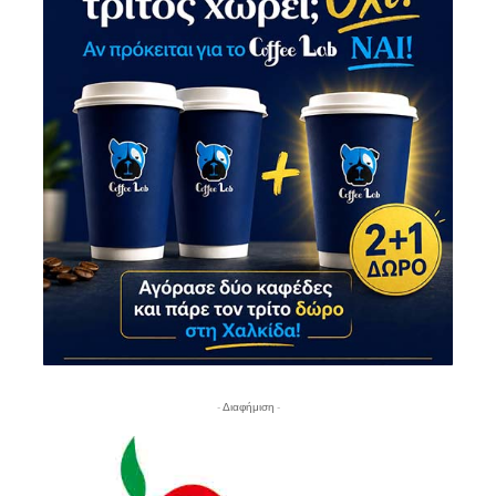
- Διαφήμιση -