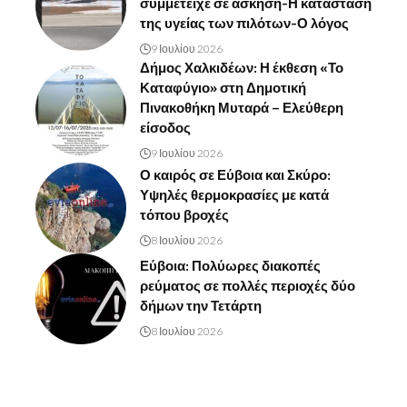
συμμετείχε σε άσκηση-Η κατάσταση
της υγείας των πιλότων-Ο λόγος
9 Ιουλίου 2026
Δήμος Χαλκιδέων: Η έκθεση «Το
Καταφύγιο» στη Δημοτική
Πινακοθήκη Μυταρά – Ελεύθερη
είσοδος
9 Ιουλίου 2026
Ο καιρός σε Εύβοια και Σκύρο:
Υψηλές θερμοκρασίες με κατά
τόπου βροχές
8 Ιουλίου 2026
Εύβοια: Πολύωρες διακοπές
ρεύματος σε πολλές περιοχές δύο
δήμων την Τετάρτη
8 Ιουλίου 2026