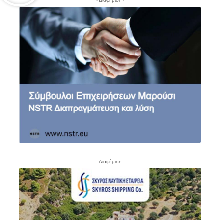
- Διαφήμιση -
- Διαφήμιση -