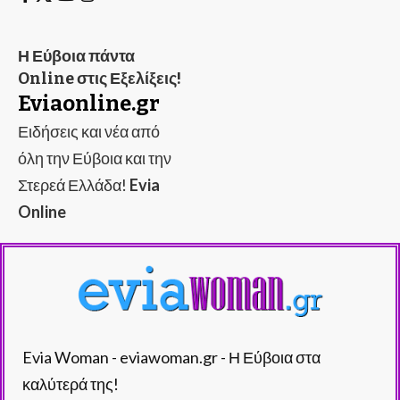
Η Εύβοια πάντα
Online στις Εξελίξεις!
Eviaonline.gr
Ειδήσεις και νέα από
όλη την Εύβοια και την
Στερεά Ελλάδα!
Evia
Online
Evia Woman - eviawoman.gr - Η Εύβοια στα
καλύτερά της!