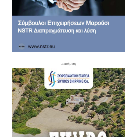
- Διαφήμιση -