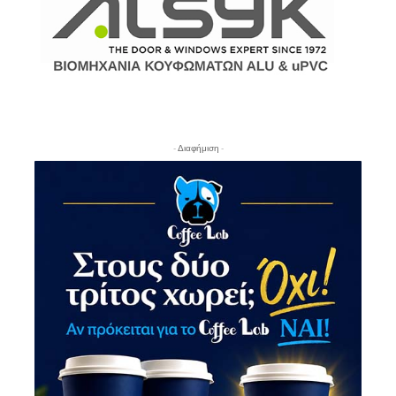
- Διαφήμιση -