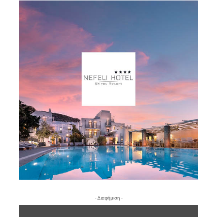
- Διαφήμιση -