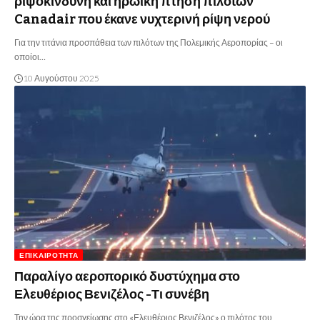
ριψοκίνδυνη και ηρωική πτήση πιλότων
Canadair που έκανε νυχτερινή ρίψη νερού
Για την τιτάνια προσπάθεια των πιλότων της Πολεμικής Αεροπορίας – οι
οποίοι…
10 Αυγούστου 2025
ΕΠΙΚΑΙΡΌΤΗΤΑ
Παραλίγο αεροπορικό δυστύχημα στο
Ελευθέριος Βενιζέλος -Τι συνέβη
Την ώρα της προσγείωσης στο «Ελευθέριος Βενιζέλος» ο πιλότος του