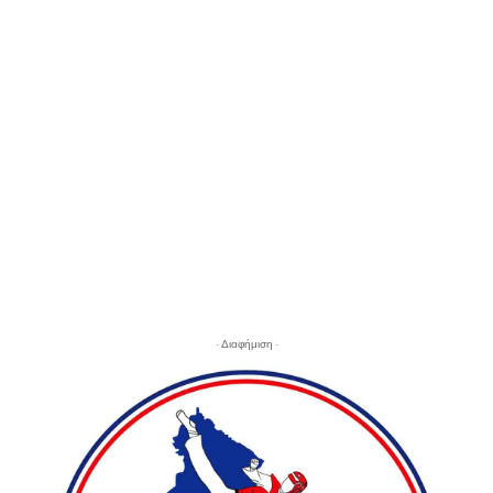
- Διαφήμιση -