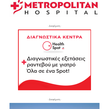
- Διαφήμιση -
- Διαφήμιση -