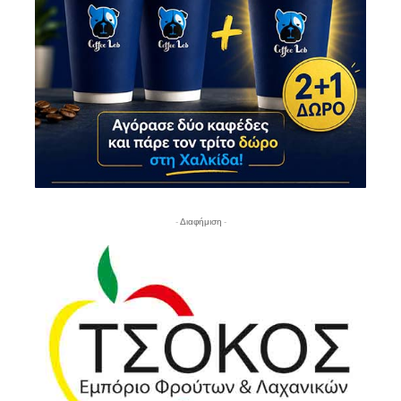
- Διαφήμιση -