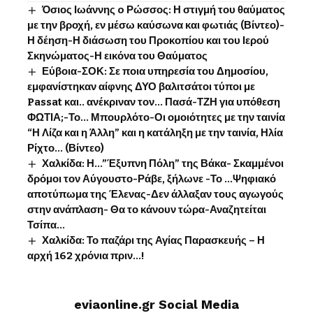
Όσιος Ιωάννης o Ρώσσος: Η στιγμή του θαύματος
με την βροχή, εν μέσω καύσωνα και φωτιάς (Βίντεο)-
Η δέηση-Η διάσωση του Προκοπίου και του Ιερού
Σκηνώματος-Η εικόνα του Θαύματος
Εύβοια-ΣΟΚ: Σε ποια υπηρεσία του Δημοσίου,
εμφανίστηκαν αίφνης ΔΥΟ βαλιτσάτοι τύποι με
Passat και.. ανέκριναν τον… Πασά-ΤΖΗ για υπόθεση
ΦΩΤΙΑ;-Το… Μπουρλότο-Οι ομοιότητες με την ταινία
“Η Λίζα και η Άλλη” και η κατάληξη με την ταινία, Ηλία
Ρίχτο… (Βίντεο)
Χαλκίδα: Η…”Έξυπνη Πόλη” της Βάκα- Σκαμμένοι
δρόμοι τον Αύγουστο-Ράβε, ξήλωνε -Το …Ψηφιακό
αποτύπωμα της Έλενας-Δεν άλλαξαν τους αγωγούς
στην ανάπλαση- Θα το κάνουν τώρα-Αναζητείται
Τσίπα…
Χαλκίδα: Το παζάρι της Αγίας Παρασκευής – Η
αρχή 162 χρόνια πριν…!
eviaonline.gr Social Media