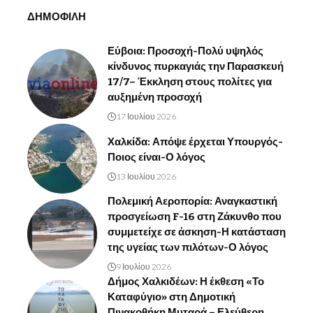
ΔΗΜΟΦΙΛΗ
Εύβοια: Προσοχή-Πολύ υψηλός
κίνδυνος πυρκαγιάς την Παρασκευή
17/7– Έκκληση στους πολίτες για
αυξημένη προσοχή
17 Ιουλίου 2026
Χαλκίδα: Απόψε έρχεται Υπουργός-
Ποιος είναι-Ο λόγος
13 Ιουλίου 2026
Πολεμική Αεροπορία: Αναγκαστική
προσγείωση F-16 στη Ζάκυνθο που
συμμετείχε σε άσκηση-Η κατάσταση
της υγείας των πιλότων-Ο λόγος
9 Ιουλίου 2026
Δήμος Χαλκιδέων: Η έκθεση «Το
Καταφύγιο» στη Δημοτική
Πινακοθήκη Μυταρά – Ελεύθερη