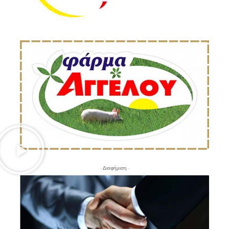
- Διαφήμιση -