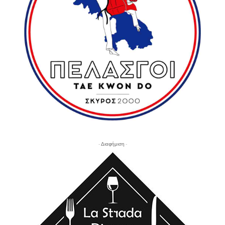
- Διαφήμιση -