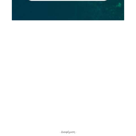
- Διαφήμιση -