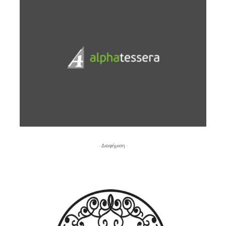
- Διαφήμιση -