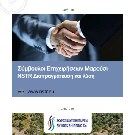
- Διαφήμιση -
- Διαφήμιση -