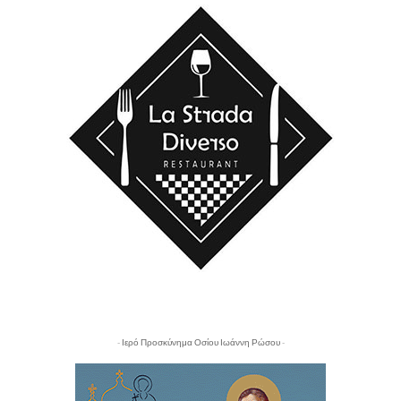
- Ιερό Προσκύνημα Οσίου Ιωάννη Ρώσου -