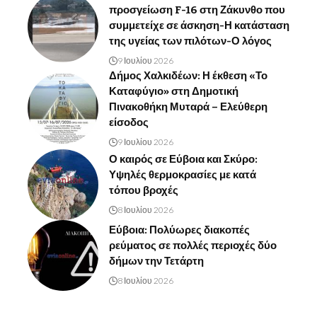
προσγείωση F-16 στη Ζάκυνθο που
συμμετείχε σε άσκηση-Η κατάσταση
της υγείας των πιλότων-Ο λόγος
9 Ιουλίου 2026
Δήμος Χαλκιδέων: Η έκθεση «Το
Καταφύγιο» στη Δημοτική
Πινακοθήκη Μυταρά – Ελεύθερη
είσοδος
9 Ιουλίου 2026
Ο καιρός σε Εύβοια και Σκύρο:
Υψηλές θερμοκρασίες με κατά
τόπου βροχές
8 Ιουλίου 2026
Εύβοια: Πολύωρες διακοπές
ρεύματος σε πολλές περιοχές δύο
δήμων την Τετάρτη
8 Ιουλίου 2026