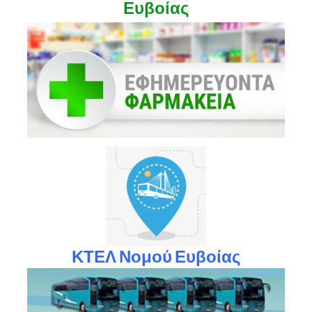
Ευβοίας
ΚΤΕΛ Νομού Ευβοίας