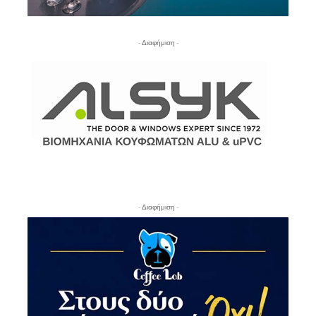
- Διαφήμιση -
- Διαφήμιση -