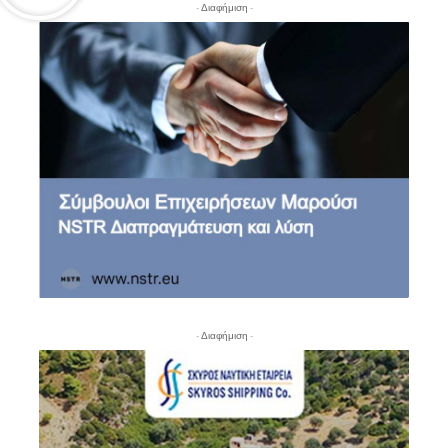
- Διαφήμιση -
- Διαφήμιση -