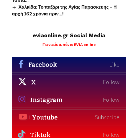
Τσίπα…
Χαλκίδα: Το παζάρι της Αγίας Παρασκευής – Η
αρχή 162 χρόνια πριν…!
eviaonline.gr Social Media
Για να είστε πάντα EVIA online
Facebook
Like
X
Follow
Instagram
Follow
Youtube
Subscribe
Tiktok
Follow