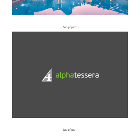
- Διαφήμιση -
- Διαφήμιση -