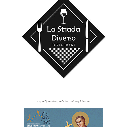
- Ιερό Προσκύνημα Οσίου Ιωάννη Ρώσου -