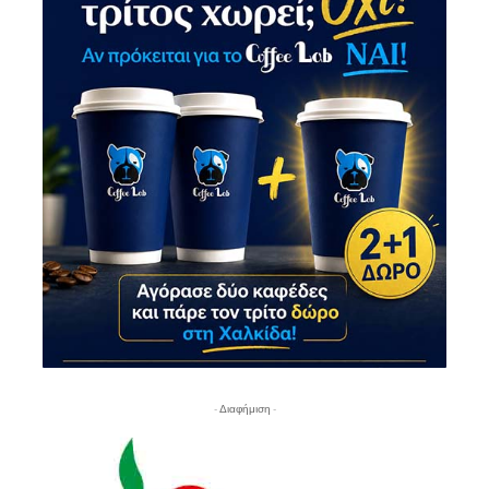
- Διαφήμιση -