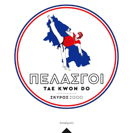
- Διαφήμιση -