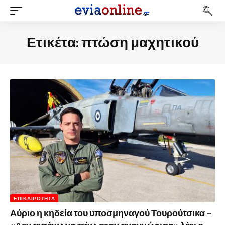
Ετικέτα:
πτώση μαχητικού
ΕΠΙΚΑΙΡΌΤΗΤΑ
Αύριο η κηδεία του υποσμηναγού Τουρούτσικα –