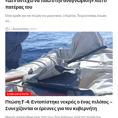
«Δεν αντέχω να πάω στην αναγνώριση» λέει ο
πατέρας του
Όταν έμαθε για την πτώση του μαχητικού, ο Κώστας Τουρούτσικας ένιωσε
ότι…
11 Αυγούστου 2023
ΕΠΙΚΑΙΡΌΤΗΤΑ
Πτώση F-4: Εντοπίστηκε νεκρός ο ένας πιλότος –
Συνεχίζονται οι έρευνες για τον κυβερνήτη
Νεκρός ανασύρθηκε ένας από τους δύο πιλότους μετά την πτώση του