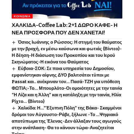
ΚΟΙΝΩΝΊΑ
ΧΑΛΚΙΔΑ-Coffee Lab: 2+1 ΔΩΡΟ ΚΑΦΕ- Η
ΝΕΑ ΠΡΟΣΦΟΡΑ ΠΟΥ ΔΕΝ ΧΑΝΕΤΑΙ!
Όσιος Ιωάννης o Ρώσσος: Η στιγμή του θαύματος
με την βροχή, εν μέσω καύσωνα και φωτιάς (Βίντεο)-
Η δέηση-Η διάσωση του Προκοπίου και του Ιερού
Σκηνώματος-Η εικόνα του Θαύματος
Εύβοια-ΣΟΚ: Σε ποια υπηρεσία του Δημοσίου,
εμφανίστηκαν αίφνης ΔΥΟ βαλιτσάτοι τύποι με
Passat και.. ανέκριναν τον… Πασά-ΤΖΗ για υπόθεση
ΦΩΤΙΑ;-Το… Μπουρλότο-Οι ομοιότητες με την ταινία
“Η Λίζα και η Άλλη” και η κατάληξη με την ταινία, Ηλία
Ρίχτο… (Βίντεο)
Χαλκίδα: Η…”Έξυπνη Πόλη” της Βάκα- Σκαμμένοι
δρόμοι τον Αύγουστο-Ράβε, ξήλωνε -Το …Ψηφιακό
αποτύπωμα της Έλενας-Δεν άλλαξαν τους αγωγούς
στην ανάπλαση- Θα το κάνουν τώρα-Αναζητείται