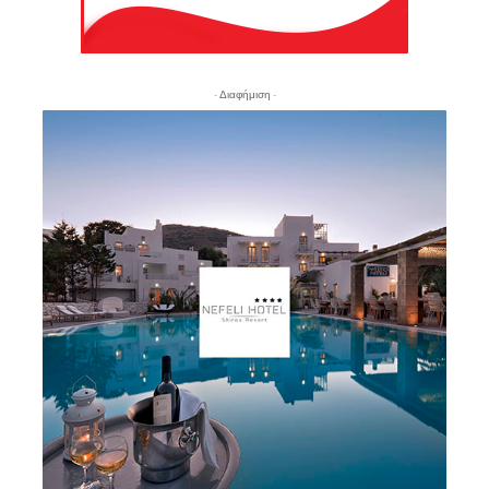
- Διαφήμιση -